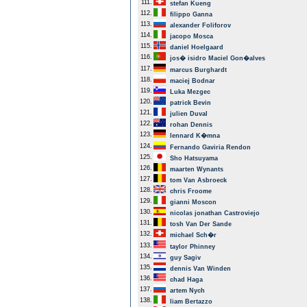
111.
stefan Kueng
112.
filippo Ganna
113.
alexander Foliforov
114.
jacopo Mosca
115.
daniel Hoelgaard
116.
jos� isidro Maciel Gon�alves
117.
marcus Burghardt
118.
maciej Bodnar
119.
Luka Mezgec
120.
patrick Bevin
121.
julien Duval
122.
rohan Dennis
123.
lennard K�mna
124.
Fernando Gaviria Rendon
125.
Sho Hatsuyama
126.
maarten Wynants
127.
tom Van Asbroeck
128.
chris Froome
129.
gianni Moscon
130.
nicolas jonathan Castroviejo
131.
tosh Van Der Sande
132.
michael Sch�r
133.
taylor Phinney
134.
guy Sagiv
135.
dennis Van Winden
136.
chad Haga
137.
artem Nych
138.
liam Bertazzo