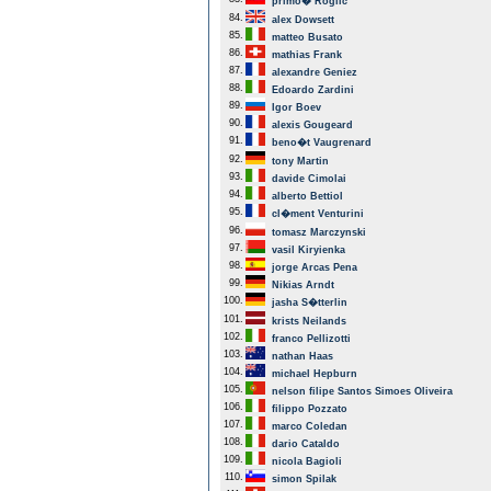
primo� Roglic
84.
alex Dowsett
85.
matteo Busato
86.
mathias Frank
87.
alexandre Geniez
88.
Edoardo Zardini
89.
Igor Boev
90.
alexis Gougeard
91.
beno�t Vaugrenard
92.
tony Martin
93.
davide Cimolai
94.
alberto Bettiol
95.
cl�ment Venturini
96.
tomasz Marczynski
97.
vasil Kiryienka
98.
jorge Arcas Pena
99.
Nikias Arndt
100.
jasha S�tterlin
101.
krists Neilands
102.
franco Pellizotti
103.
nathan Haas
104.
michael Hepburn
105.
nelson filipe Santos Simoes Oliveira
106.
filippo Pozzato
107.
marco Coledan
108.
dario Cataldo
109.
nicola Bagioli
110.
simon Spilak