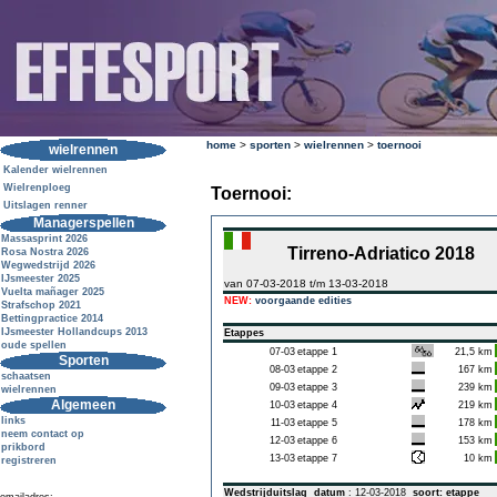
home
>
sporten
>
wielrennen
>
toernooi
wielrennen
Kalender wielrennen
Wielrenploeg
Toernooi:
Uitslagen renner
Managerspellen
Massasprint 2026
Tirreno-Adriatico 2018
Rosa Nostra 2026
Wegwedstrijd 2026
IJsmeester 2025
van 07-03-2018 t/m 13-03-2018
Vuelta mañager 2025
NEW:
voorgaande edities
Strafschop 2021
Bettingpractice 2014
IJsmeester Hollandcups 2013
Etappes
oude spellen
07-03
etappe 1
21,5 km
Sporten
08-03
etappe 2
167 km
schaatsen
09-03
etappe 3
239 km
wielrennen
Algemeen
10-03
etappe 4
219 km
links
11-03
etappe 5
178 km
neem contact op
12-03
etappe 6
153 km
prikbord
13-03
etappe 7
10 km
registreren
Wedstrijduitslag
datum
: 12-03-2018
soort: etappe