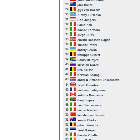
jaime Roson Garcia
28.
jack Bauer
29.
gijs Van Hoecke
30.
Alexey Lutsenko
31.
Bob Jungels
32.
Fabio Aru
33.
davide Formolo
34.
diego Ulissi
35.
edvald Boasson Hagen
36.
simone Ponzi
37.
andriy Grivko
38.
philippe Gilbert
39.
Louis Meintjes
40.
kristijan Koren
41.
ilzo Keisse
42.
Kristian Sbaragli
43.
andre� Amador Bipkazacova
44.
Scott Thwaites
45.
mathieu Ladagnous
46.
antoine Duchesne
47.
daryl Impey
48.
ivan Santaromita
49.
marco Marcato
50.
kanstantsin Siutsou
51.
simon Clarke
52.
julien Vermote
53.
tanel Kangert
54.
davide Villella
55.