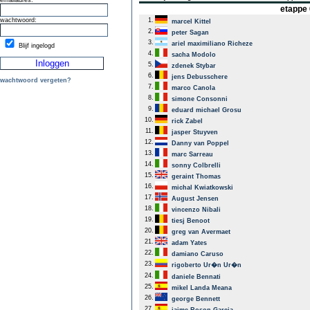
emailadres:
etappe 
wachtwoord:
1.
marcel Kittel
2.
peter Sagan
3.
ariel maximiliano Richeze
Blijf ingelogd
4.
sacha Modolo
5.
zdenek Stybar
6.
jens Debusschere
wachtwoord vergeten?
7.
marco Canola
8.
simone Consonni
9.
eduard michael Grosu
10.
rick Zabel
11.
jasper Stuyven
12.
Danny van Poppel
13.
marc Sarreau
14.
sonny Colbrelli
15.
geraint Thomas
16.
michal Kwiatkowski
17.
August Jensen
18.
vincenzo Nibali
19.
tiesj Benoot
20.
greg van Avermaet
21.
adam Yates
22.
damiano Caruso
23.
rigoberto Ur�n Ur�n
24.
daniele Bennati
25.
mikel Landa Meana
26.
george Bennett
27.