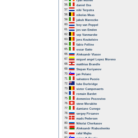
ryan Mullen
56.
daniel Oss
57.
niki Terpstra
58.
nikolas Meas
59.
jakub Mareczko
60.
boy van Poppel
61.
jos van Emden
62.
sep Vanmarcke
63.
jens Keukeleire
64.
fabio Felline
65.
oscar Gatto
66.
Aleksandr Vlasov
67.
miguel angel Lopez Moreno
68.
matthias Brandle
69.
Stepan Kuriyanov
70.
jan Polanc
71.
salvatore Puccio
72.
luke Durbridge
73.
victor Campenaerts
74.
romain Bardet
75.
domenico Pozzovivo
76.
steve Morabito
77.
damiano Cunego
78.
sergey Firsanov
79.
mads Pedersen
80.
Nikolai Cherkasov
81.
Aleksandr Riabushenko
82.
rafal Majka
83.