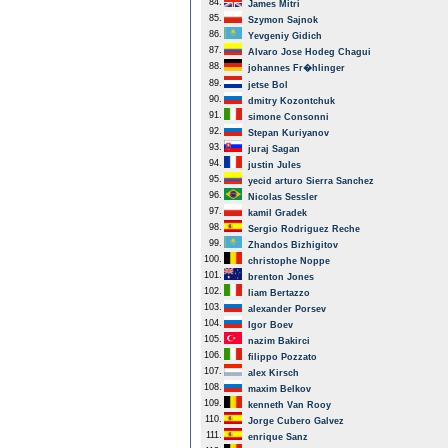
84.
James Mitri
85.
Szymon Sajnok
86.
Yevgeniy Gidich
87.
Alvaro Jose Hodeg Chagui
88.
johannes Fr�hlinger
89.
jetse Bol
90.
dmitry Kozontchuk
91.
simone Consonni
92.
Stepan Kuriyanov
93.
juraj Sagan
94.
justin Jules
95.
yecid arturo Sierra Sanchez
96.
Nicolas Sessler
97.
kamil Gradek
98.
Sergio Rodriguez Reche
99.
Zhandos Bizhigitov
100.
christophe Noppe
101.
brenton Jones
102.
liam Bertazzo
103.
alexander Porsev
104.
Igor Boev
105.
nazim Bakirci
106.
filippo Pozzato
107.
alex Kirsch
108.
maxim Belkov
109.
kenneth Van Rooy
110.
Jorge Cubero Galvez
111.
enrique Sanz