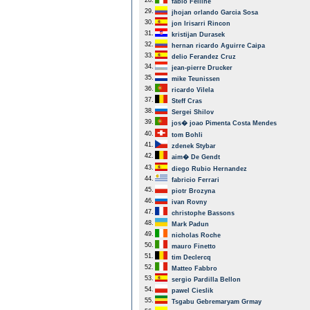
28.
fabio Felline
29.
jhojan orlando Garcia Sosa
30.
jon Irisarri Rincon
31.
kristijan Durasek
32.
hernan ricardo Aguirre Caipa
33.
delio Ferandez Cruz
34.
jean-pierre Drucker
35.
mike Teunissen
36.
ricardo Vilela
37.
Steff Cras
38.
Sergei Shilov
39.
jos� joao Pimenta Costa Mendes
40.
tom Bohli
41.
zdenek Stybar
42.
aim� De Gendt
43.
diego Rubio Hernandez
44.
fabricio Ferrari
45.
piotr Brozyna
46.
ivan Rovny
47.
christophe Bassons
48.
Mark Padun
49.
nicholas Roche
50.
mauro Finetto
51.
tim Declercq
52.
Matteo Fabbro
53.
sergio Pardilla Bellon
54.
pawel Cieslik
55.
Tsgabu Gebremaryam Grmay