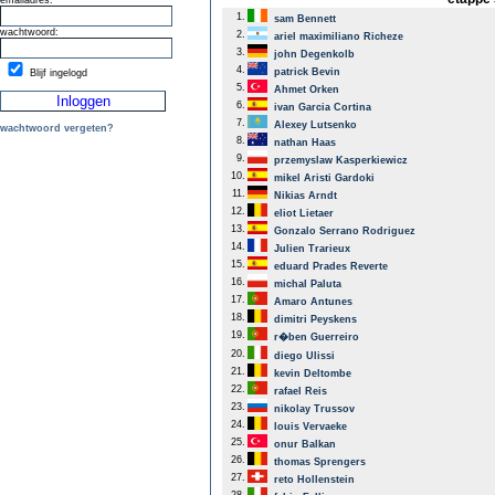
emailadres:
1.
sam Bennett
wachtwoord:
2.
ariel maximiliano Richeze
3.
john Degenkolb
4.
patrick Bevin
Blijf ingelogd
5.
Ahmet Orken
6.
ivan Garcia Cortina
7.
Alexey Lutsenko
wachtwoord vergeten?
8.
nathan Haas
9.
przemyslaw Kasperkiewicz
10.
mikel Aristi Gardoki
11.
Nikias Arndt
12.
eliot Lietaer
13.
Gonzalo Serrano Rodriguez
14.
Julien Trarieux
15.
eduard Prades Reverte
16.
michal Paluta
17.
Amaro Antunes
18.
dimitri Peyskens
19.
r�ben Guerreiro
20.
diego Ulissi
21.
kevin Deltombe
22.
rafael Reis
23.
nikolay Trussov
24.
louis Vervaeke
25.
onur Balkan
26.
thomas Sprengers
27.
reto Hollenstein