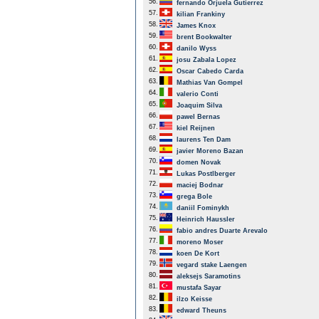
56.
fernando Orjuela Gutierrez
57.
kilian Frankiny
58.
James Knox
59.
brent Bookwalter
60.
danilo Wyss
61.
josu Zabala Lopez
62.
Oscar Cabedo Carda
63.
Mathias Van Gompel
64.
valerio Conti
65.
Joaquim Silva
66.
pawel Bernas
67.
kiel Reijnen
68.
laurens Ten Dam
69.
javier Moreno Bazan
70.
domen Novak
71.
Lukas Postlberger
72.
maciej Bodnar
73.
grega Bole
74.
daniil Fominykh
75.
Heinrich Haussler
76.
fabio andres Duarte Arevalo
77.
moreno Moser
78.
koen De Kort
79.
vegard stake Laengen
80.
aleksejs Saramotins
81.
mustafa Sayar
82.
ilzo Keisse
83.
edward Theuns