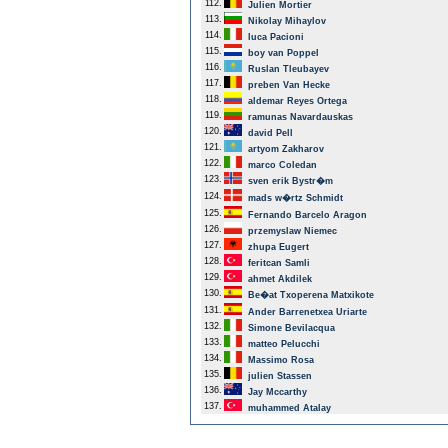
112.
Julien Mortier
113.
Nikolay Mihaylov
114.
luca Pacioni
115.
boy van Poppel
116.
Ruslan Tleubayev
117.
preben Van Hecke
118.
aldemar Reyes Ortega
119.
ramunas Navardauskas
120.
david Pell
121.
artyom Zakharov
122.
marco Coledan
123.
sven erik Bystr�m
124.
mads w�rtz Schmidt
125.
Fernando Barcelo Aragon
126.
przemyslaw Niemec
127.
zhupa Eugert
128.
feritcan Samli
129.
ahmet Akdilek
130.
Be�at Txoperena Matxikote
131.
Ander Barrenetxea Uriarte
132.
Simone Bevilacqua
133.
matteo Pelucchi
134.
Massimo Rosa
135.
julien Stassen
136.
Jay Mccarthy
137.
muhammed Atalay