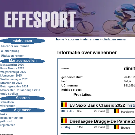
home
>
sporten
>
wielrennen
>
uitslagen renner
wielrennen
Kalender wielrennen
Wielrenploeg
Informatie over wielrenner
Uitslagen renner
Managerspellen
Massasprint 2026
dimi
Rosa Nostra 2026
naam:
Wegwedstrijd 2026
IJsmeester 2025
geboortedatum:
26-11-19
Vuelta mañager 2025
land:
België
Strafschop 2021
UCI nummer:
BEL1991
Bettingpractice 2014
huidige ploeg:
IJsmeester Hollandcups 2013
oude spellen
Prestaties:
Sporten
schaatsen
E3 Saxo Bank Classic 2022
hist
wielrennen
Algemeen
UITSLAG
83e
25 maart
Harelbeke
links
neem contact op
Driedaagse Brugge-De Panne 
prikbord
registreren
uitslag
145e
23 maart
Brugge