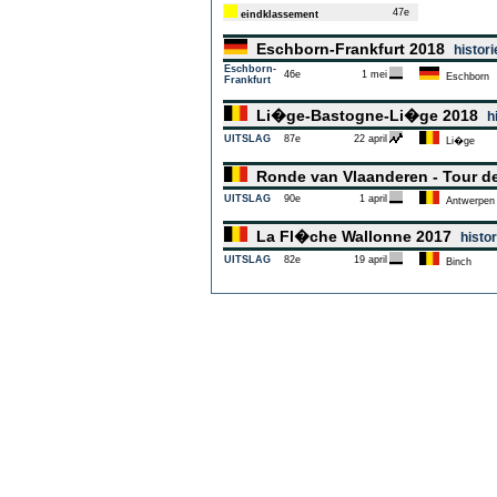
47e
eindklassement
Eschborn-Frankfurt 2018
histori
Eschborn-
46e
1 mei
Eschborn
Frankfurt
Li�ge-Bastogne-Li�ge 2018
h
UITSLAG
87e
22 april
Li�ge
Ronde van Vlaanderen - Tour d
UITSLAG
90e
1 april
Antwerpen
La Fl�che Wallonne 2017
histor
UITSLAG
82e
19 april
Binch