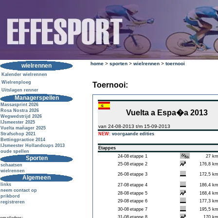
home
>
sporten
>
wielrennen
>
toernooi
wielrennen
Kalender wielrennen
Wielrenploeg
Toernooi:
Uitslagen renner
Managerspellen
Massasprint 2026
Rosa Nostra 2026
Vuelta a Espa�a 2013
Wegwedstrijd 2026
IJsmeester 2025
van 24-08-2013 t/m 15-09-2013
Vuelta mañager 2025
Strafschop 2021
NEW:
voorgaande edities
Bettingpractice 2014
IJsmeester Hollandcups 2013
Etappes
oude spellen
24-08
etappe 1
27 k
Sporten
25-08
etappe 2
176,8 k
schaatsen
wielrennen
26-08
etappe 3
172,5 k
Algemeen
links
27-08
etappe 4
186,4 k
neem contact op
28-08
etappe 5
168,4 k
prikbord
29-08
etappe 6
177,3 k
registreren
30-08
etappe 7
195,5 k
31-08
etappe 8
170 k