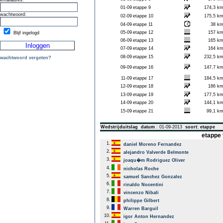
emailadres:
01-09
etappe 9
174,3 k
wachtwoord:
02-09
etappe 10
175,5 k
04-09
etappe 11
38 k
05-09
etappe 12
157 k
Blijf ingelogd
06-09
etappe 13
165 k
07-09
etappe 14
164 k
08-09
etappe 15
232,5 k
wachtwoord vergeten?
09-09
etappe 16
147,7 k
11-09
etappe 17
184,5 k
12-09
etappe 18
186 k
13-09
etappe 19
177,5 k
14-09
etappe 20
144,1 k
15-09
etappe 21
99,1 k
Wedstrijduitslag
datum
: 01-09-2013
soort: etappe
etappe 
1.
daniel Moreno Fernandez
2.
alejandro Valverde Belmonte
3.
joaqu�m Rodriguez Oliver
4.
nicholas Roche
5.
samuel Sanchez Gonzalez
6.
rinaldo Nocentini
7.
vincenzo Nibali
8.
philippe Gilbert
9.
Warren Barguil
10.
igor Anton Hernandez