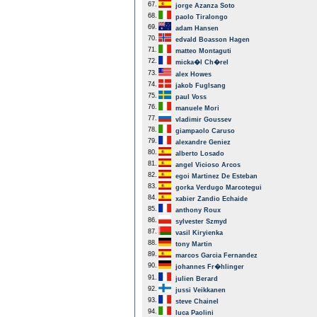
67.
jorge Azanza Soto
68.
paolo Tiralongo
69.
adam Hansen
70.
edvald Boasson Hagen
71.
matteo Montaguti
72.
micka�l Ch�rel
73.
alex Howes
74.
jakob Fuglsang
75.
paul Voss
76.
manuele Mori
77.
vladimir Goussev
78.
giampaolo Caruso
79.
alexandre Geniez
80.
alberto Losado
81.
angel Vicioso Arcos
82.
egoi Martinez De Esteban
83.
gorka Verdugo Marcotegui
84.
xabier Zandio Echaide
85.
anthony Roux
86.
sylvester Szmyd
87.
vasil Kiryienka
88.
tony Martin
89.
marcos Garcia Fernandez
90.
johannes Fr�hlinger
91.
julien Berard
92.
jussi Veikkanen
93.
steve Chainel
94.
luca Paolini