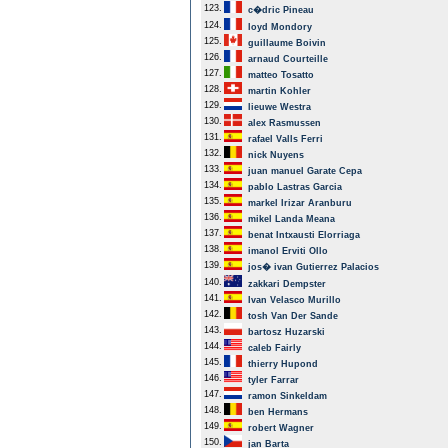
123.
c�dric Pineau
124.
loyd Mondory
125.
guillaume Boivin
126.
arnaud Courteille
127.
matteo Tosatto
128.
martin Kohler
129.
lieuwe Westra
130.
alex Rasmussen
131.
rafael Valls Ferri
132.
nick Nuyens
133.
juan manuel Garate Cepa
134.
pablo Lastras Garcia
135.
markel Irizar Aranburu
136.
mikel Landa Meana
137.
benat Intxausti Elorriaga
138.
imanol Erviti Ollo
139.
jos� ivan Gutierrez Palacios
140.
zakkari Dempster
141.
Ivan Velasco Murillo
142.
tosh Van Der Sande
143.
bartosz Huzarski
144.
caleb Fairly
145.
thierry Hupond
146.
tyler Farrar
147.
ramon Sinkeldam
148.
ben Hermans
149.
robert Wagner
150.
jan Barta