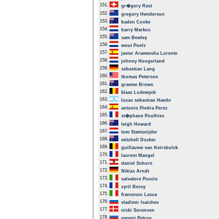
151.
gr�gory Rast
152.
gregory Henderson
153.
baden Cooke
154.
barry Markus
155.
sam Bewley
156.
wout Poels
157.
javier Aramendia Lorente
158.
johnny Hoogerland
159.
sebastian Lang
160.
thomas Peterson
161.
graeme Brown
162.
klaas Lodewyck
163.
lucas sebastian Haedo
164.
antonio Piedra Perez
165.
st�phane Poulhies
166.
leigh Howard
167.
tom Stamsnijder
168.
mitchell Docker
169.
guillaume van Keirsbulck
170.
laurent Mangel
171.
daniel Schorn
172.
Nikias Arndt
173.
salvatore Puccio
174.
cyril Bessy
175.
francesco Lasca
176.
vladimir Isaichev
177.
nicki Sorensen
178.
evgeni Petrov