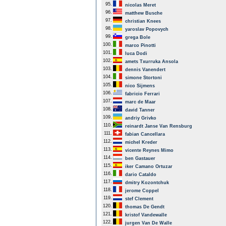
95.
nicolas Meret
96.
matthew Busche
97.
christian Knees
98.
yaroslav Popovych
99.
grega Bole
100.
marco Pinotti
101.
luca Dodi
102.
amets Txurruka Ansola
103.
dennis Vanendert
104.
simone Stortoni
105.
nico Sijmens
106.
fabricio Ferrari
107.
marc de Maar
108.
david Tanner
109.
andriy Grivko
110.
reinardt Janse Van Rensburg
111.
fabian Cancellara
112.
michel Kreder
113.
vicente Reynes Mimo
114.
ben Gastauer
115.
iker Camano Ortuzar
116.
dario Cataldo
117.
dmitry Kozontchuk
118.
jerome Coppel
119.
stef Clement
120.
thomas De Gendt
121.
kristof Vandewalle
122.
jurgen Van De Walle