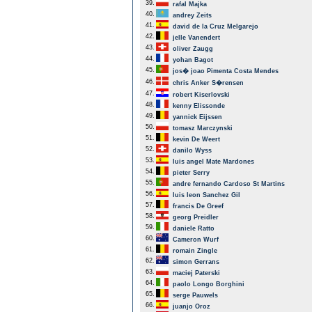
39.
rafal Majka
40.
andrey Zeits
41.
david de la Cruz Melgarejo
42.
jelle Vanendert
43.
oliver Zaugg
44.
yohan Bagot
45.
jos� joao Pimenta Costa Mendes
46.
chris Anker S�rensen
47.
robert Kiserlovski
48.
kenny Elissonde
49.
yannick Eijssen
50.
tomasz Marczynski
51.
kevin De Weert
52.
danilo Wyss
53.
luis angel Mate Mardones
54.
pieter Serry
55.
andre fernando Cardoso St Martins
56.
luis leon Sanchez Gil
57.
francis De Greef
58.
georg Preidler
59.
daniele Ratto
60.
Cameron Wurf
61.
romain Zingle
62.
simon Gerrans
63.
maciej Paterski
64.
paolo Longo Borghini
65.
serge Pauwels
66.
juanjo Oroz