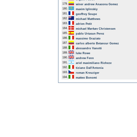
179.
winer andrew Anacona Gomez
180.
maxim Iglinskiy
181.
geoffrey Soupe
182.
michael Matthews
183.
adrien Petit
184.
michael Mørkøv Christensen
185.
pablo Urtasun Perez
186.
massimo Graziato
187.
carlos alberto Betancur Gomez
188.
alessandro Vanotti
189.
luke Rowe
190.
andrew Fenn
191.
ariel maximiliano Richeze
192.
tiziano Dall'Antonia
193.
roman Kreuziger
194.
matteo Bonomi