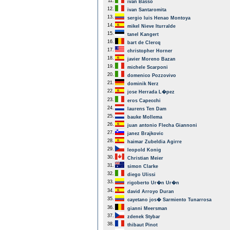
11.
ivan Basso
12.
ivan Santaromita
13.
sergio luis Henao Montoya
14.
mikel Nieve Iturralde
15.
tanel Kangert
16.
bart de Clercq
17.
christopher Horner
18.
javier Moreno Bazan
19.
michele Scarponi
20.
domenico Pozzovivo
21.
dominik Nerz
22.
jose Herrada L�pez
23.
eros Capecchi
24.
laurens Ten Dam
25.
bauke Mollema
26.
juan antonio Flecha Giannoni
27.
janez Brajkovic
28.
haimar Zubeldia Agirre
29.
leopold Konig
30.
Christian Meier
31.
simon Clarke
32.
diego Ulissi
33.
rigoberto Ur�n Ur�n
34.
david Arroyo Duran
35.
cayetano jos� Sarmiento Tunarrosa
36.
gianni Meersman
37.
zdenek Stybar
38.
thibaut Pinot