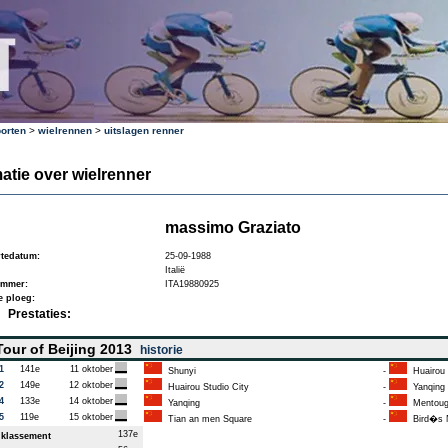
orten
>
wielrennen
>
uitslagen renner
atie over wielrenner
massimo Graziato
tedatum:
25-09-1988
Italië
ummer:
ITA19880925
e ploeg:
Prestaties:
our of Beijing 2013
historie
1
141e
11 oktober
Shunyi
-
Huairou 
2
149e
12 oktober
Huairou Studio City
-
Yanqing
4
133e
14 oktober
Yanqing
-
Mentougo
5
119e
15 oktober
Tian an men Square
-
Bird�s N
137e
klassement