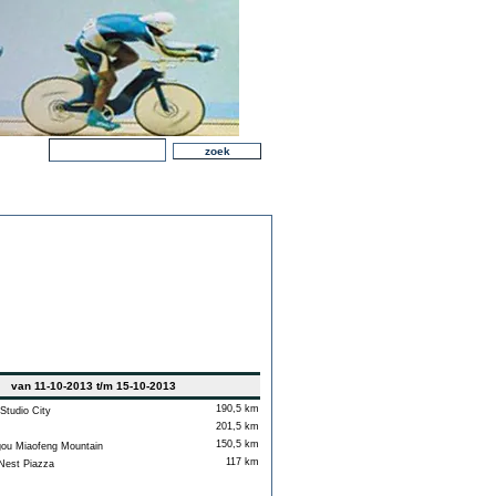
van 11-10-2013 t/m 15-10-2013
190,5 km
Studio City
201,5 km
150,5 km
u Miaofeng Mountain
117 km
est Piazza