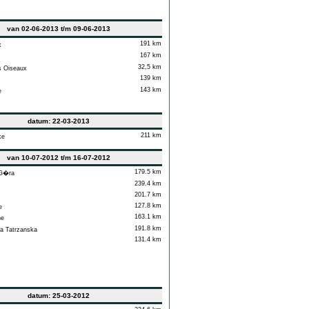
van 02-06-2013 t/m 09-06-2013
191 km
x
167 km
32,5 km
 Oiseaux
139 km
143 km
e
datum: 22-03-2013
211 km
ke
van 10-07-2012 t/m 16-07-2012
179.5 km
 G�ra
239.4 km
201.7 km
127.8 km
e
163.1 km
ne
191.8 km
 Tatrzanska
131.4 km
datum: 25-03-2012