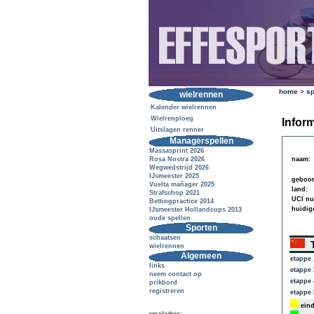
home
>
sp
wielrennen
Kalender wielrennen
Wielrenploeg
Inform
Uitslagen renner
Managerspellen
Massasprint 2026
Rosa Nostra 2026
naam:
Wegwedstrijd 2026
IJsmeester 2025
geboor
Vuelta mañager 2025
land:
Strafschop 2021
UCI n
Bettingpractice 2014
huidig
IJsmeester Hollandcups 2013
oude spellen
Sporten
schaatsen
T
wielrennen
Algemeen
etappe 
links
etappe 
neem contact op
etappe 
prikbord
registreren
etappe 
eind