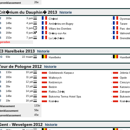
26e
erenklassement
rit�rium du Dauphin� 2013
historie
2
163e
3 juni
Ch�tel
-
Oyonna
3
148e
4 juni
Amb�rieu-en-Bugey
-
Tarare
4
165e
5 juni
Villars-les-Dombes
-
Parc des
5
164e
6 juni
Gr�sy-sur-Aix
-
Valmorel
6
152e
7 juni
La L�ch�re
-
Grenobl
tgereden
3 Harelbeke 2013
historie
AG
93e
22 maart
Harelbeke
-
Harelbe
our de Pologne 2012
historie
1
132e
10 juli
Golebiewski Karpacz
-
Jelenia
2
182e
11 juli
Walbrzych
-
Opole
3
140e
12 juli
Kedzierzyn
-
Cieszyn
4
30e
13 juli
Bedzin
-
Katowic
5
149e
14 juli
Rabka Zdr�j
-
Zakopa
6
146e
15 juli
Bukovina Terma Hotel Spa
-
Bukowina
7
19e
16 juli
Krak�w
-
Krak�w
133e
klassement
58e
enklassement
45e
erenklassement
ent - Wevelgem 2012
historie