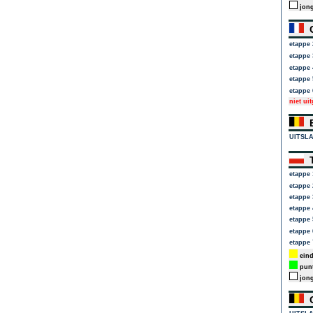
jong
C
etappe 
etappe 
etappe 
etappe 
etappe 
niet ui
E
UITSL
T
etappe 
etappe 
etappe 
etappe 
etappe 
etappe 
etappe 
eind
punt
jong
G