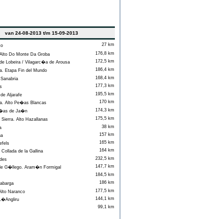
van 24-08-2013 t/m 15-09-2013
27 km
xo
176,8 km
Alto Do Monte Da Groba
172,5 km
e Lobeira / Vilagarc�a de Arousa
186,4 km
a. Etapa Fin del Mundo
168,4 km
Sanabria
177,3 km
s
195,5 km
e Aljarafe
170 km
. Alto Pe�as Blancas
174,3 km
�as de Ja�n
175,5 km
ierra. Alto Hazallanas
38 km
a
157 km
na
165 km
efels
164 km
Collada de la Gallina
232,5 km
des
147,7 km
de G�llego. Aram�n Formigal
184,5 km
186 km
barga
177,5 km
lto Naranco
144,1 km
L�Angliru
99,1 km