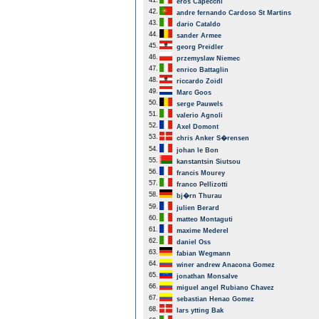
41.
eros Capecchi
42.
andre fernando Cardoso St Martins
43.
dario Cataldo
44.
sander Armee
45.
georg Preidler
46.
przemyslaw Niemec
47.
enrico Battaglin
48.
riccardo Zoidl
49.
Marc Goos
50.
serge Pauwels
51.
valerio Agnoli
52.
Axel Domont
53.
chris Anker S�rensen
54.
johan le Bon
55.
kanstantsin Siutsou
56.
francis Mourey
57.
franco Pellizotti
58.
bj�rn Thurau
59.
julien Berard
60.
matteo Montaguti
61.
maxime Mederel
62.
daniel Oss
63.
fabian Wegmann
64.
winer andrew Anacona Gomez
65.
jonathan Monsalve
66.
miguel angel Rubiano Chavez
67.
sebastian Henao Gomez
68.
lars ytting Bak