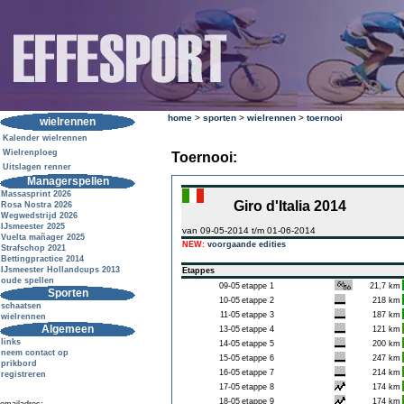
home
>
sporten
>
wielrennen
>
toernooi
wielrennen
Kalender wielrennen
Wielrenploeg
Toernooi:
Uitslagen renner
Managerspellen
Massasprint 2026
Giro d'Italia 2014
Rosa Nostra 2026
Wegwedstrijd 2026
IJsmeester 2025
van 09-05-2014 t/m 01-06-2014
Vuelta mañager 2025
NEW:
voorgaande edities
Strafschop 2021
Bettingpractice 2014
IJsmeester Hollandcups 2013
Etappes
oude spellen
09-05
etappe 1
21,7 km
Sporten
10-05
etappe 2
218 km
schaatsen
11-05
etappe 3
187 km
wielrennen
Algemeen
13-05
etappe 4
121 km
links
14-05
etappe 5
200 km
neem contact op
15-05
etappe 6
247 km
prikbord
16-05
etappe 7
214 km
registreren
17-05
etappe 8
174 km
18-05
etappe 9
174 km