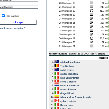
emailadres:
20-05
etappe 10
184 km
wachtwoord:
21-05
etappe 11
249 km
22-05
etappe 12
41,9 km
23-05
etappe 13
158 km
Blijf ingelogd
24-05
etappe 14
162 km
25-05
etappe 15
217 km
27-05
etappe 16
139 km
wachtwoord vergeten?
28-05
etappe 17
204 km
29-05
etappe 18
171 km
30-05
etappe 19
26,8 km
31-05
etappe 20
167 km
01-06
etappe 21
169 km
Wedstrijduitslag
datum
: 15-05-2014
soort: etappe
etappe 
1.
michael Matthews
2.
Tim Wellens
3.
cadel Evans
4.
matteo Rabottini
5.
ivan Santaromita
6.
steve Morabito
7.
wilco Kelderman
8.
mauro Finetto
9.
diego Ulissi
10.
fabio andres Duarte Arevalo
11.
ryder Hesjedal
12.
Diego Rosa
13.