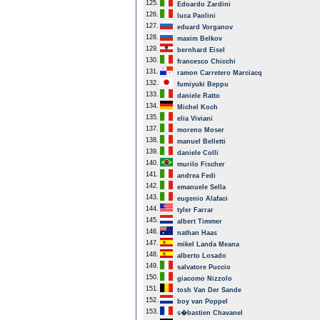
125.
Edoardo Zardini
126.
luca Paolini
127.
eduard Vorganov
128.
maxim Belkov
129.
bernhard Eisel
130.
francesco Chicchi
131.
ramon Carretero Marciacq
132.
fumiyuki Beppu
133.
daniele Ratto
134.
Michel Koch
135.
elia Viviani
137.
moreno Moser
138.
manuel Belletti
139.
daniele Colli
140.
murilo Fischer
141.
andrea Fedi
142.
emanuele Sella
143.
eugenio Alafaci
144.
tyler Farrar
145.
albert Timmer
146.
nathan Haas
147.
mikel Landa Meana
148.
alberto Losado
149.
salvatore Puccio
150.
giacomo Nizzolo
151.
tosh Van Der Sande
152.
boy van Poppel
153.
s�bastien Chavanel