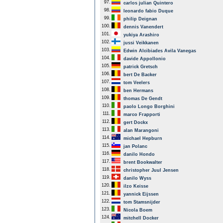
97.
carlos julian Quintero
98.
leonardo fabio Duque
99.
philip Deignan
100.
dennis Vanendert
101.
yukiya Arashiro
102.
jussi Veikkanen
103.
Edwin Alcibiades Avila Vanegas
104.
davide Appollonio
105.
patrick Gretsch
106.
bert De Backer
107.
tom Veelers
108.
ben Hermans
109.
thomas De Gendt
110.
paolo Longo Borghini
111.
marco Frapporti
112.
gert Dockx
113.
alan Marangoni
114.
michael Hepburn
115.
jan Polanc
116.
danilo Hondo
117.
brent Bookwalter
118.
christopher Juul Jensen
119.
danilo Wyss
120.
ilzo Keisse
121.
yannick Eijssen
122.
tom Stamsnijder
123.
Nicola Boem
124.
mitchell Docker