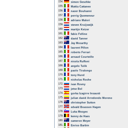
154.
simon Geschke
155.
Mattia Cattaneo
156.
nacer Bouhanni
157.
perrig Quemeneur
158.
adriano Malori
159.
steven Kruijswijk
160.
martijn Keizer
161.
fabio Felline
162.
david Tanner
163.
Jay Mccarthy
164.
laurent Pillon
165.
roberto Ferrari
166.
arnaud Courteille
167.
nicola Ruffoni
168.
angelo Tulik
169.
paolo Tiralongo
170.
tony Hurel
171.
nicholas Roche
172.
ivan Rovny
173.
jetse Bol
174.
gorka Izagirre Insausti
175.
julian david Arredondo Moreno
176.
christopher Sutton
177.
edvald Boasson Hagen
178.
Luka Mezgec
179.
kenny de Haes
180.
cameron Meyer
181.
Enrico Barbin