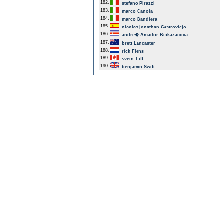
182.
stefano Pirazzi
183.
marco Canola
184.
marco Bandiera
185.
nicolas jonathan Castroviejo
186.
andre� Amador Bipkazacova
187.
brett Lancaster
188.
rick Flens
189.
svein Tuft
190.
benjamin Swift