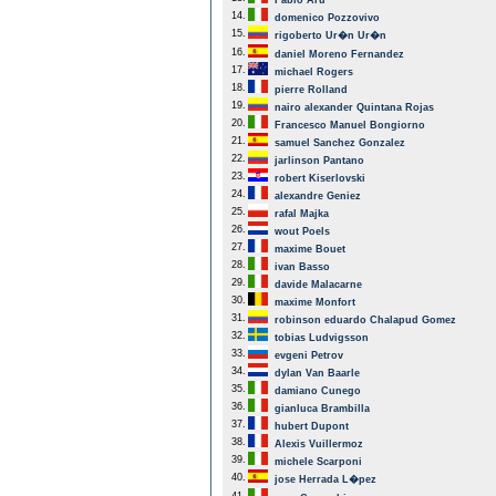
Fabio Aru
14.
domenico Pozzovivo
15.
rigoberto Ur�n Ur�n
16.
daniel Moreno Fernandez
17.
michael Rogers
18.
pierre Rolland
19.
nairo alexander Quintana Rojas
20.
Francesco Manuel Bongiorno
21.
samuel Sanchez Gonzalez
22.
jarlinson Pantano
23.
robert Kiserlovski
24.
alexandre Geniez
25.
rafal Majka
26.
wout Poels
27.
maxime Bouet
28.
ivan Basso
29.
davide Malacarne
30.
maxime Monfort
31.
robinson eduardo Chalapud Gomez
32.
tobias Ludvigsson
33.
evgeni Petrov
34.
dylan Van Baarle
35.
damiano Cunego
36.
gianluca Brambilla
37.
hubert Dupont
38.
Alexis Vuillermoz
39.
michele Scarponi
40.
jose Herrada L�pez