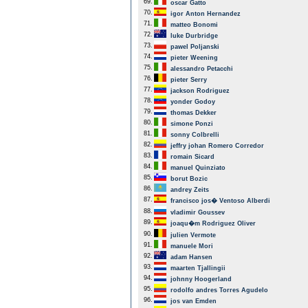
69.
oscar Gatto
70.
igor Anton Hernandez
71.
matteo Bonomi
72.
luke Durbridge
73.
pawel Poljanski
74.
pieter Weening
75.
alessandro Petacchi
76.
pieter Serry
77.
jackson Rodriguez
78.
yonder Godoy
79.
thomas Dekker
80.
simone Ponzi
81.
sonny Colbrelli
82.
jeffry johan Romero Corredor
83.
romain Sicard
84.
manuel Quinziato
85.
borut Bozic
86.
andrey Zeits
87.
francisco jos� Ventoso Alberdi
88.
vladimir Goussev
89.
joaqu�m Rodriguez Oliver
90.
julien Vermote
91.
manuele Mori
92.
adam Hansen
93.
maarten Tjallingii
94.
johnny Hoogerland
95.
rodolfo andres Torres Agudelo
96.
jos van Emden