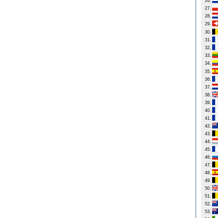
26.
27.
28.
29.
30.
31.
32.
33.
34.
35.
36.
37.
38.
39.
40.
41.
42.
43.
44.
45.
46.
47.
48.
49.
50.
51.
52.
53.