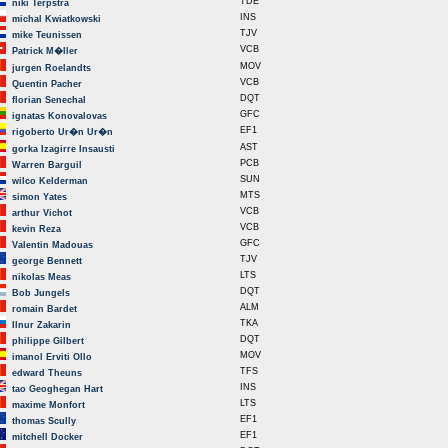
TDE
niki Terpstra
INS
michal Kwiatkowski
TJV
mike Teunissen
VCB
Patrick M�ller
MOV
jurgen Roelandts
VCB
Quentin Pacher
DQT
florian Senechal
GFC
ignatas Konovalovas
EF1
rigoberto Ur�n Ur�n
AST
gorka Izagirre Insausti
PCB
Warren Barguil
SUN
wilco Kelderman
MTS
simon Yates
VCB
arthur Vichot
VCB
kevin Reza
GFC
Valentin Madouas
TJV
george Bennett
LTS
nikolas Meas
DQT
Bob Jungels
ALM
romain Bardet
TKA
Ilnur Zakarin
DQT
philippe Gilbert
MOV
imanol Erviti Ollo
TFS
edward Theuns
INS
tao Geoghegan Hart
LTS
maxime Monfort
EF1
thomas Scully
EF1
mitchell Docker