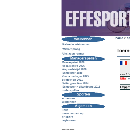
home
>
sp
wielrennen
Kalender wielrennen
Wielrenploeg
Toern
Uitslagen renner
Managerspellen
Massasprint 2026
Rosa Nostra 2026
Wegwedstrijd 2026
IJsmeester 2025
van 10
Vuelta mañager 2025
NEW:
v
Strafschop 2021
Bettingpractice 2014
IJsmeester Hollandcups 2013
Etappe
oude spellen
Sporten
schaatsen
wielrennen
Algemeen
links
neem contact op
prikbord
registreren