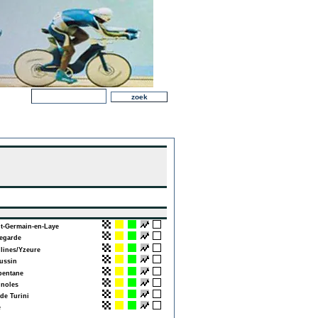
t-Germain-en-Laye
egarde
ines/Yzeure
ssin
entane
noles
de Turini
e