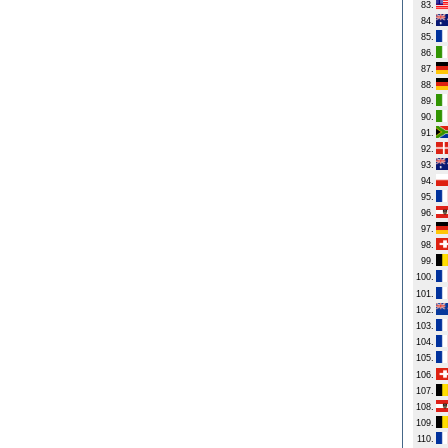
83.
84.
85.
86.
87.
88.
89.
90.
91.
92.
93.
94.
95.
96.
97.
98.
99.
100.
101.
102.
103.
104.
105.
106.
107.
108.
109.
110.