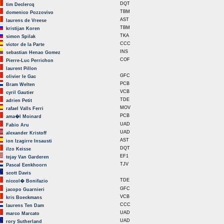
DQT
tim Declercq
TBM
domenico Pozzovivo
AST
laurens de Vreese
TBM
kristijan Koren
TKA
simon Spilak
CCC
victor de la Parte
INS
sebastian Henao Gomez
COF
Pierre-Luc Perrichon
laurent Pillon
GFC
olivier le Gac
PCB
Bram Welten
VCB
cyril Gautier
TDE
adrien Petit
MOV
rafael Valls Ferri
PCB
ama�l Moinard
UAD
Fabio Aru
UAD
alexander Kristoff
AST
ion Izagirre Insausti
DQT
ilzo Keisse
EF1
tejay Van Garderen
TJV
Pascal Eenkhoorn
scott Davis
TDE
niccol� Bonifazio
GFC
jacopo Guarnieri
VCB
kris Boeckmans
CCC
laurens Ten Dam
UAD
marco Marcato
UAD
rory Sutherland