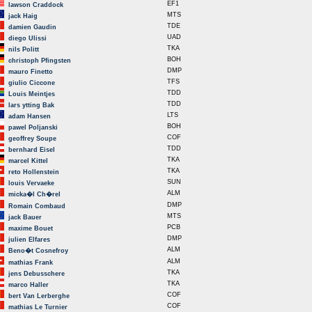
EF1
lawson Craddock
MTS
jack Haig
TDE
damien Gaudin
UAD
diego Ulissi
TKA
nils Politt
BOH
christoph Pfingsten
DMP
mauro Finetto
TFS
giulio Ciccone
TDD
Louis Meintjes
TDD
lars ytting Bak
LTS
adam Hansen
BOH
pawel Poljanski
COF
geoffrey Soupe
TDD
bernhard Eisel
TKA
marcel Kittel
TKA
reto Hollenstein
SUN
louis Vervaeke
ALM
micka�l Ch�rel
DMP
Romain Combaud
MTS
jack Bauer
PCB
maxime Bouet
DMP
julien Elfares
ALM
Beno�t Cosnefroy
ALM
mathias Frank
TKA
jens Debusschere
TKA
marco Haller
COF
bert Van Lerberghe
COF
mathias Le Turnier