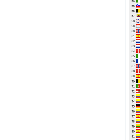
54.
55.
56.
57.
58.
59.
60.
61.
62.
63.
64.
65.
66.
67.
68.
69.
70.
71.
72.
73.
74.
75.
76.
77.
78.
79.
80.
81.