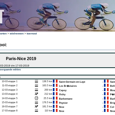
orten
>
wielrennen
>
toernooi
ooi:
Paris-Nice 2019
-03-2019 t/m 17-03-2019
oorgaande edities
s
10-03
etappe 1
138.5 km
Saint-Germain-en-Laye
-
Sain
11-03
etappe 2
163.5 km
Les Br�viaires
-
Bell
12-03
etappe 3
200 km
Cepoy
-
Moul
13-03
etappe 4
212 km
Vichy
-
P�lu
14-03
etappe 5
25.5 km
Barbentane
-
Barb
15-03
etappe 6
176.5 km
Peynier
-
Brig
16-03
etappe 7
181.5 km
Nice
-
Col 
17-03
etappe 8
110 km
Nice
-
Nic