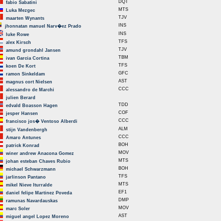
DQT
fabio Sabatini
MTS
Luka Mezgec
TJV
maarten Wynants
INS
jhonnatan manuel Narv�ez Prado
INS
luke Rowe
TFS
alex Kirsch
TJV
amund grondahl Jansen
TBM
ivan Garcia Cortina
TFS
koen De Kort
GFC
ramon Sinkeldam
AST
magnus cort Nielsen
CCC
alessandro de Marchi
julien Berard
TDD
edvald Boasson Hagen
COF
jesper Hansen
CCC
francisco jos� Ventoso Alberdi
ALM
stijn Vandenbergh
CCC
Amaro Antunes
BOH
patrick Konrad
MOV
winer andrew Anacona Gomez
MTS
johan esteban Chaves Rubio
BOH
michael Schwarzmann
TFS
jarlinson Pantano
MTS
mikel Nieve Iturralde
EF1
daniel felipe Martinez Poveda
DMP
ramunas Navardauskas
MOV
marc Soler
AST
miguel angel Lopez Moreno