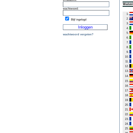
emailadres:
Wedstri
wachtwoord:
1.
2.
Blijf ingelogd
3.
4.
5.
wachtwoord vergeten?
6.
7.
8.
9.
10.
11.
12.
13.
14.
15.
16.
17.
18.
19.
20.
21.
22.
23.
24.
25.