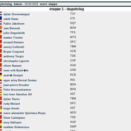
jduitslag
datum
: 10-03-2019
soort: etappe
etappe 1 - daguitslag
TJV
dylan Groenewegen
LTS
caleb Ewan
DQT
Fabio Jakobsen
BOH
sam Bennett
TFS
john Degenkolb
MTS
matteo Trentin
GFC
arnaud Demare
TBM
sonny Colbrelli
VCB
Bryan Coquard
TDE
anthony Turgis
COF
christophe Laporte
ALM
oliver Naesen
UAD
sven erik Bystr�m
PCB
andr� Greipel
INS
egan arley Bernal Gomez
BOH
jean-pierre Drucker
BOH
Felix Grossschartner
AST
luis leon Sanchez Gil
TBM
dylan Teuns
GFC
rudy Molard
AST
hugo Houle
MOV
nairo alexander Quintana Rojas
TDE
lilian Calmejane
ALM
tony Gallopin
DMP
evaldas Siskevicius