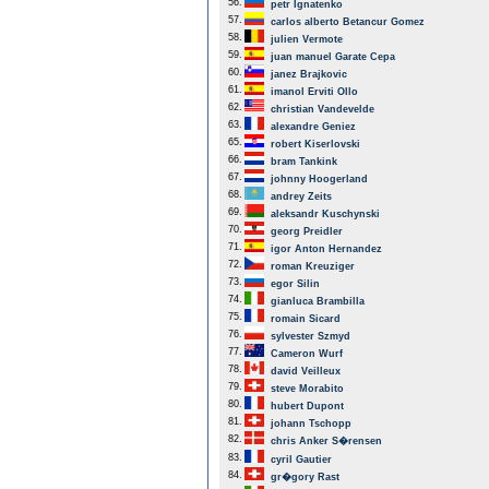
56.
petr Ignatenko
57.
carlos alberto Betancur Gomez
58.
julien Vermote
59.
juan manuel Garate Cepa
60.
janez Brajkovic
61.
imanol Erviti Ollo
62.
christian Vandevelde
63.
alexandre Geniez
65.
robert Kiserlovski
66.
bram Tankink
67.
johnny Hoogerland
68.
andrey Zeits
69.
aleksandr Kuschynski
70.
georg Preidler
71.
igor Anton Hernandez
72.
roman Kreuziger
73.
egor Silin
74.
gianluca Brambilla
75.
romain Sicard
76.
sylvester Szmyd
77.
Cameron Wurf
78.
david Veilleux
79.
steve Morabito
80.
hubert Dupont
81.
johann Tschopp
82.
chris Anker S�rensen
83.
cyril Gautier
84.
gr�gory Rast