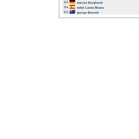
113.
marcus Burghardt
114.
mikel Landa Meana
115.
george Bennett