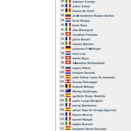
85.
damiano Cunego
86.
arthur Vichot
87.
francis De Greef
88.
jos� humberto Rujano Guillen
89.
brian Bulgac
90.
kevin Reza
91.
alan Marangoni
92.
Jonathan Fumeaux
93.
julien Berard
94.
simone Stortoni
95.
johannes Fr�hlinger
96.
marc Lotz
97.
danilo Wyss
98.
S�bastien Reichenbach
99.
evgeni Petrov
100.
kristijan Durasek
101.
pello bilbao Lopez De Armentia
102.
thomas Rohregger
103.
frederik Willems
104.
Wesley Sulzberger
105.
garikoitz Bravo Oiarbide
106.
paolo Longo Borghini
107.
perrig Quemeneur
108.
adrian Saez De Arregui Egurrola
109.
francis Mourey
110.
laurent Mangel
111.
matteo Bonomi
112.
benjamin Noval Gonzalez