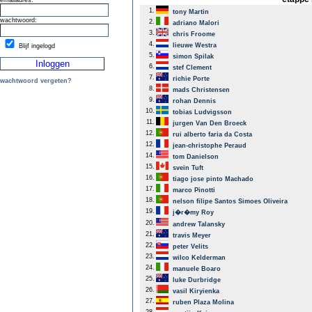
emailadres:
1.
tony Martin
wachtwoord:
2.
adriano Malori
3.
chris Froome
4.
lieuwe Westra
Blijf ingelogd
5.
simon Spilak
6.
stef Clement
7.
richie Porte
wachtwoord vergeten?
8.
mads Christensen
9.
rohan Dennis
10.
tobias Ludvigsson
11.
jurgen Van Den Broeck
12.
rui alberto faria da Costa
12.
jean-christophe Peraud
14.
tom Danielson
15.
svein Tuft
16.
tiago jose pinto Machado
17.
marco Pinotti
18.
nelson filipe Santos Simoes Oliveira
19.
j�r�my Roy
20.
andrew Talansky
21.
travis Meyer
22.
peter Velits
23.
wilco Kelderman
24.
manuele Boaro
25.
luke Durbridge
26.
vasil Kiryienka
27.
ruben Plaza Molina