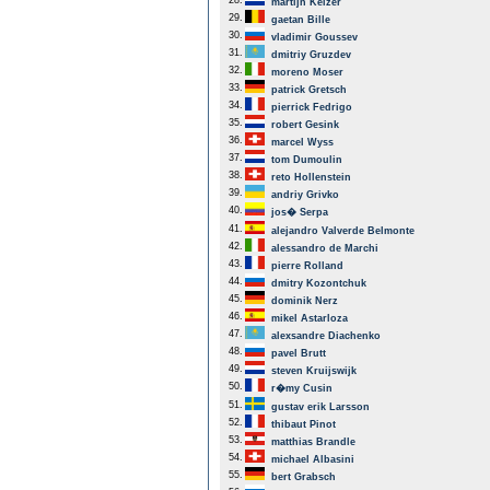
28.
martijn Keizer
29.
gaetan Bille
30.
vladimir Goussev
31.
dmitriy Gruzdev
32.
moreno Moser
33.
patrick Gretsch
34.
pierrick Fedrigo
35.
robert Gesink
36.
marcel Wyss
37.
tom Dumoulin
38.
reto Hollenstein
39.
andriy Grivko
40.
jos� Serpa
41.
alejandro Valverde Belmonte
42.
alessandro de Marchi
43.
pierre Rolland
44.
dmitry Kozontchuk
45.
dominik Nerz
46.
mikel Astarloza
47.
alexsandre Diachenko
48.
pavel Brutt
49.
steven Kruijswijk
50.
r�my Cusin
51.
gustav erik Larsson
52.
thibaut Pinot
53.
matthias Brandle
54.
michael Albasini
55.
bert Grabsch