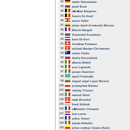
82.
stefan Schumacher
83.
pavel Brutt
84.
j�r�me Baugnies
85.
francis De Greef
86.
marco Haller
87.
julian david Arredondo Moreno
88.
Warren Barguil
89.
Viacheslav Kuznetsov
90.
koen De Kort
91.
Jonathan Fumeaux
92.
michael Mørkøv Christensen
93.
simon Clarke
94.
dmitry Kozontchuk
95.
alberto Bettiol
96.
eros Capecchi
97.
jacopo Guarnieri
98.
daniil Fominykh
99.
miguel angel Lopez Moreno
100.
przemyslaw Niemec
102.
nikolay Trussov
103.
manuel Senni
104.
matti Breschel
105.
frank Schleck
106.
s�bastien Chavanel
107.
tom Leezer
108.
arthur Vichot
109.
davide Rebellin
110.
johan esteban Chaves Rubio