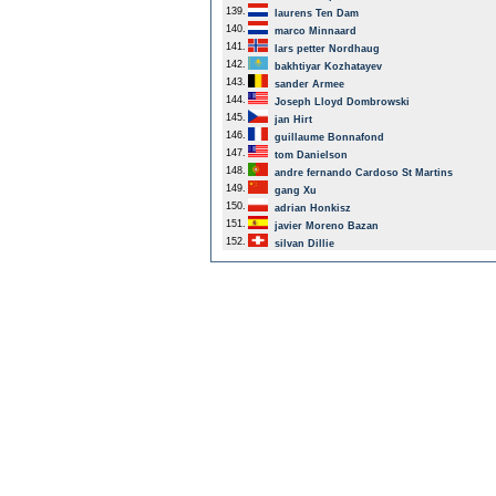
139.
laurens Ten Dam
140.
marco Minnaard
141.
lars petter Nordhaug
142.
bakhtiyar Kozhatayev
143.
sander Armee
144.
Joseph Lloyd Dombrowski
145.
jan Hirt
146.
guillaume Bonnafond
147.
tom Danielson
148.
andre fernando Cardoso St Martins
149.
gang Xu
150.
adrian Honkisz
151.
javier Moreno Bazan
152.
silvan Dillie