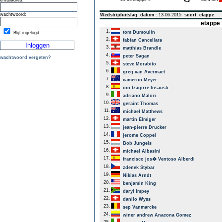
emailadres:
wachtwoord:
Wedstrijduitslag
datum
: 13-06-2015
soort: etappe
etappe 
1.
tom Dumoulin
Blijf ingelogd
2.
fabian Cancellara
3.
matthias Brandle
4.
peter Sagan
wachtwoord vergeten?
5.
steve Morabito
6.
greg van Avermaet
7.
cameron Meyer
8.
ion Izagirre Insausti
9.
adriano Malori
10.
geraint Thomas
11.
michael Matthews
12.
martin Elmiger
13.
jean-pierre Drucker
14.
jerome Coppel
15.
Bob Jungels
16.
michael Albasini
17.
francisco jos� Ventoso Alberdi
18.
zdenek Stybar
19.
Nikias Arndt
20.
benjamin King
21.
daryl Impey
22.
danilo Wyss
23.
sep Vanmarcke
24.
winer andrew Anacona Gomez