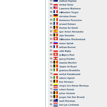
53.
mathew Hayman
54.
michal Golas
55.
Lawrence Warbasse
56.
s�bastien Turgot
57.
christian Knees
59.
domenico Pozzovivo
60.
arnaud Demare
61.
thomas De Gendt
62.
igor Anton Hernandez
63.
stijn Devolder
64.
S�bastien Reichenbach
65.
simon Spilak
66.
william Bonnet
67.
rafal Majka
68.
gr�gory Rast
69.
georg Preidler
70.
maxime Monfort
71.
Jasper de Buyst
72.
gianluca Brambilla
73.
michal Kwiatkowski
74.
valerio Agnoli
75.
ben Hermans
76.
sergio luis Henao Montoya
77.
robert Gesink
78.
julien Vermote
79.
jurgen Van Den Broeck
80.
mark Renshaw
81.
bert jan Lindeman