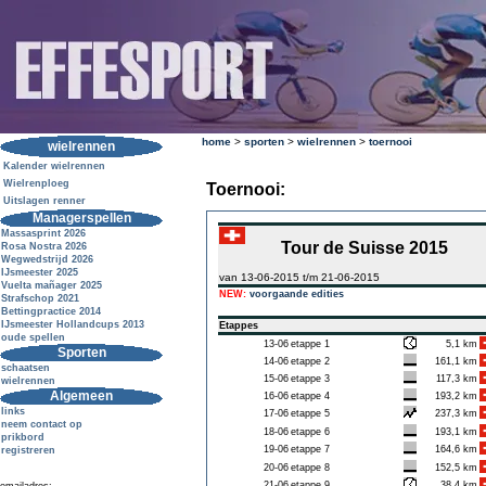
home
>
sporten
>
wielrennen
>
toernooi
wielrennen
Kalender wielrennen
Wielrenploeg
Toernooi:
Uitslagen renner
Managerspellen
Massasprint 2026
Tour de Suisse 2015
Rosa Nostra 2026
Wegwedstrijd 2026
IJsmeester 2025
van 13-06-2015 t/m 21-06-2015
Vuelta mañager 2025
NEW:
voorgaande edities
Strafschop 2021
Bettingpractice 2014
IJsmeester Hollandcups 2013
Etappes
oude spellen
13-06
etappe 1
5,1 km
Sporten
14-06
etappe 2
161,1 km
schaatsen
15-06
etappe 3
117,3 km
wielrennen
Algemeen
16-06
etappe 4
193,2 km
links
17-06
etappe 5
237,3 km
neem contact op
18-06
etappe 6
193,1 km
prikbord
19-06
etappe 7
164,6 km
registreren
20-06
etappe 8
152,5 km
21-06
etappe 9
38,4 km