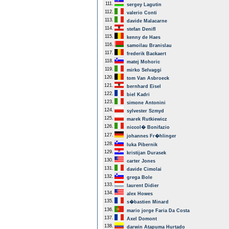
111.
sergey Lagutin
112.
valerio Conti
113.
davide Malacarne
114.
stefan Denifl
115.
kenny de Haes
116.
samoilau Branislau
117.
frederik Backaert
118.
matej Mohoric
119.
mirko Selvaggi
120.
tom Van Asbroeck
121.
bernhard Eisel
122.
biel Kadri
123.
simone Antonini
124.
sylvester Szmyd
125.
marek Rutkiewicz
126.
niccol� Bonifazio
127.
johannes Fr�hlinger
128.
luka Pibernik
129.
kristijan Durasek
130.
carter Jones
131.
davide Cimolai
132.
grega Bole
133.
laurent Didier
134.
alex Howes
135.
s�bastien Minard
136.
mario jorge Faria Da Costa
137.
Axel Domont
138.
darwin Atapuma Hurtado