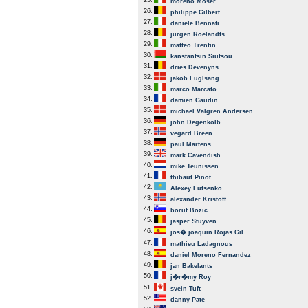
25.
moreno Moser
26.
philippe Gilbert
27.
daniele Bennati
28.
jurgen Roelandts
29.
matteo Trentin
30.
kanstantsin Siutsou
31.
dries Devenyns
32.
jakob Fuglsang
33.
marco Marcato
34.
damien Gaudin
35.
michael Valgren Andersen
36.
john Degenkolb
37.
vegard Breen
38.
paul Martens
39.
mark Cavendish
40.
mike Teunissen
41.
thibaut Pinot
42.
Alexey Lutsenko
43.
alexander Kristoff
44.
borut Bozic
45.
jasper Stuyven
46.
jos� joaquin Rojas Gil
47.
mathieu Ladagnous
48.
daniel Moreno Fernandez
49.
jan Bakelants
50.
j�r�my Roy
51.
svein Tuft
52.
danny Pate