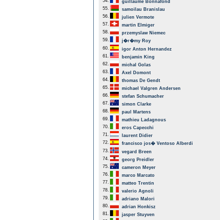
54.
guillaume Bonnafond
55.
samoilau Branislau
56.
julien Vermote
57.
martin Elmiger
58.
przemyslaw Niemec
59.
j�r�my Roy
60.
igor Anton Hernandez
61.
benjamin King
62.
michal Golas
63.
Axel Domont
64.
thomas De Gendt
65.
michael Valgren Andersen
66.
stefan Schumacher
67.
simon Clarke
68.
paul Martens
69.
mathieu Ladagnous
70.
eros Capecchi
71.
laurent Didier
72.
francisco jos� Ventoso Alberdi
73.
vegard Breen
74.
georg Preidler
75.
cameron Meyer
76.
marco Marcato
77.
matteo Trentin
78.
valerio Agnoli
79.
adriano Malori
80.
adrian Honkisz
81.
jasper Stuyven