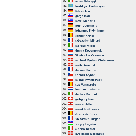
82.
mirko Selvaggi
83.
bakhtiyar Kozhatayev
84.
Nikias Arndt
85.
grega Bole
86.
matej Mohoric
87.
john Degenkolb
88.
johannes Fr�hlinger
89.
sander Armee
90.
s�bastien Minard
91.
moreno Moser
92.
dmitry Kozontchuk
93.
Viacheslav Kuznetsov
94.
michael Mørkøv Christensen
95.
matti Breschel
96.
damien Gaudin
97.
zdenek Stybar
98.
michal Kwiatkowski
99.
sep Vanmarcke
100.
bert jan Lindeman
101.
daniele Bennati
102.
gr�gory Rast
103.
marco Haller
104.
marek Rutkiewicz
105.
Jasper de Buyst
106.
s�bastien Turgot
107.
sergey Lagutin
108.
alberto Bettiol
109.
lars petter Nordhaug