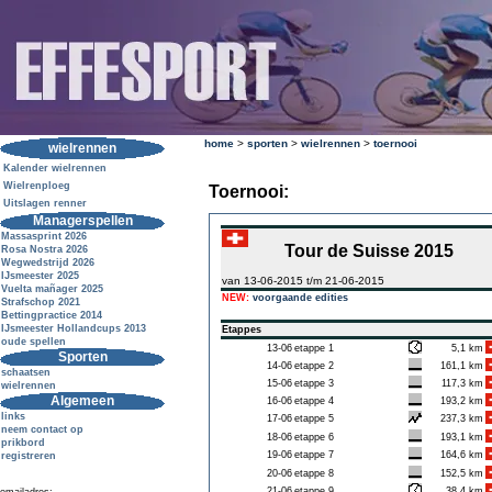
home
>
sporten
>
wielrennen
>
toernooi
wielrennen
Kalender wielrennen
Wielrenploeg
Toernooi:
Uitslagen renner
Managerspellen
Massasprint 2026
Tour de Suisse 2015
Rosa Nostra 2026
Wegwedstrijd 2026
IJsmeester 2025
van 13-06-2015 t/m 21-06-2015
Vuelta mañager 2025
NEW:
voorgaande edities
Strafschop 2021
Bettingpractice 2014
IJsmeester Hollandcups 2013
Etappes
oude spellen
13-06
etappe 1
5,1 km
Sporten
14-06
etappe 2
161,1 km
schaatsen
15-06
etappe 3
117,3 km
wielrennen
Algemeen
16-06
etappe 4
193,2 km
links
17-06
etappe 5
237,3 km
neem contact op
18-06
etappe 6
193,1 km
prikbord
19-06
etappe 7
164,6 km
registreren
20-06
etappe 8
152,5 km
21-06
etappe 9
38,4 km