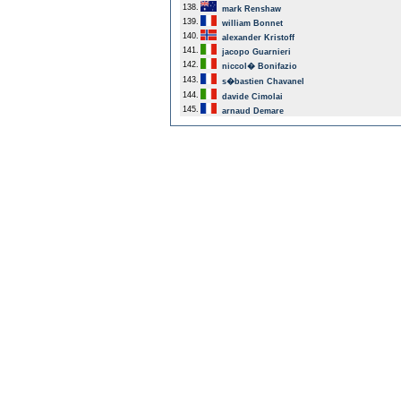
138.
mark Renshaw
139.
william Bonnet
140.
alexander Kristoff
141.
jacopo Guarnieri
142.
niccol� Bonifazio
143.
s�bastien Chavanel
144.
davide Cimolai
145.
arnaud Demare