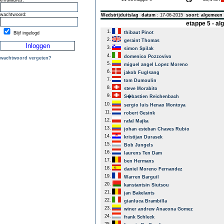
emailadres:
wachtwoord:
Wedstrijduitslag
datum
: 17-06-2015
soort: algemeen
etappe 5 - a
1.
thibaut Pinot
Blijf ingelogd
2.
geraint Thomas
3.
simon Spilak
4.
domenico Pozzovivo
wachtwoord vergeten?
5.
miguel angel Lopez Moreno
6.
jakob Fuglsang
7.
tom Dumoulin
8.
steve Morabito
9.
S�bastien Reichenbach
10.
sergio luis Henao Montoya
11.
robert Gesink
12.
rafal Majka
13.
johan esteban Chaves Rubio
14.
kristijan Durasek
15.
Bob Jungels
16.
laurens Ten Dam
17.
ben Hermans
18.
daniel Moreno Fernandez
19.
Warren Barguil
20.
kanstantsin Siutsou
21.
jan Bakelants
22.
gianluca Brambilla
23.
winer andrew Anacona Gomez
24.
frank Schleck