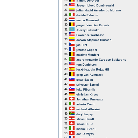
25.
francis De Greef
26.
Joseph Lloyd Dombrowski
27.
julian david Arredondo Moreno
28.
davide Rebellin
29.
marco Minnaard
30.
jurgen Van Den Broeck
31.
Alexey Lutsenko
32.
Lawrence Warbasse
33.
darwin Atapuma Hurtado
34.
jan Hirt
35.
jerome Coppel
36.
maxime Monfort
37.
andre fernando Cardoso St Martins
38.
tom Danielson
39.
jos� joaquin Rojas Gil
40.
greg van Avermaet
41.
peter Sagan
42.
sylvester Szmyd
44.
luka Pibernik
45.
christian Knees
46.
Jonathan Fumeaux
47.
valerio Conti
48.
michael Albasini
49.
daryl Impey
50.
stefan Denifl
51.
silvan Dillie
52.
manuel Senni
53.
danilo Wyss