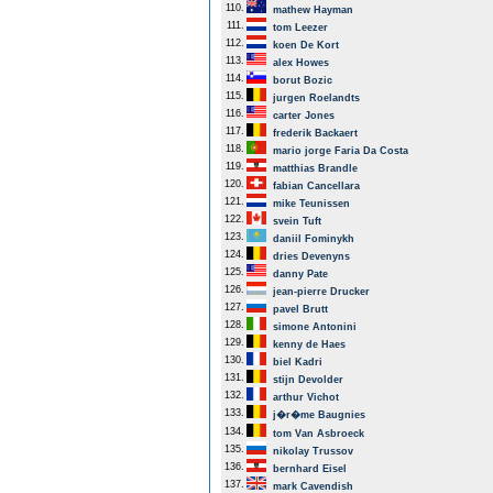
110.
mathew Hayman
111.
tom Leezer
112.
koen De Kort
113.
alex Howes
114.
borut Bozic
115.
jurgen Roelandts
116.
carter Jones
117.
frederik Backaert
118.
mario jorge Faria Da Costa
119.
matthias Brandle
120.
fabian Cancellara
121.
mike Teunissen
122.
svein Tuft
123.
daniil Fominykh
124.
dries Devenyns
125.
danny Pate
126.
jean-pierre Drucker
127.
pavel Brutt
128.
simone Antonini
129.
kenny de Haes
130.
biel Kadri
131.
stijn Devolder
132.
arthur Vichot
133.
j�r�me Baugnies
134.
tom Van Asbroeck
135.
nikolay Trussov
136.
bernhard Eisel
137.
mark Cavendish