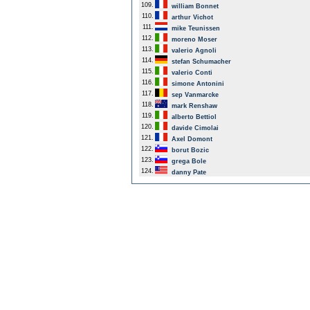
109.
william Bonnet
110.
arthur Vichot
111.
mike Teunissen
112.
moreno Moser
113.
valerio Agnoli
114.
stefan Schumacher
115.
valerio Conti
116.
simone Antonini
117.
sep Vanmarcke
118.
mark Renshaw
119.
alberto Bettiol
120.
davide Cimolai
121.
Axel Domont
122.
borut Bozic
123.
grega Bole
124.
danny Pate