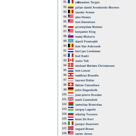
81.
s�bastien Turgot
82.
julian david Arredondo Moreno
83.
sander Armee
84.
alex Howes
85.
tom Danielson
86.
przemyslaw Niemec
87.
benjamin King
88.
matej Mohoric
89.
daniil Fominykh
90.
tom Van Asbroeck
91.
bert jan Lindeman
92.
biel Kadri
93.
svein Tuft
94.
michael Mørkøv Christensen
95.
tom Leezer
96.
matthias Brandle
97.
laurent Didier
98.
fabian Cancellara
99.
john Degenkolb
100.
jean-pierre Drucker
101.
mark Cavendish
102.
samoilau Branislau
103.
sergey Lagutin
104.
nikolay Trussov
105.
koen De Kort
106.
jacopo Guarnieri
107.
vegard Breen
108.
carter Jones