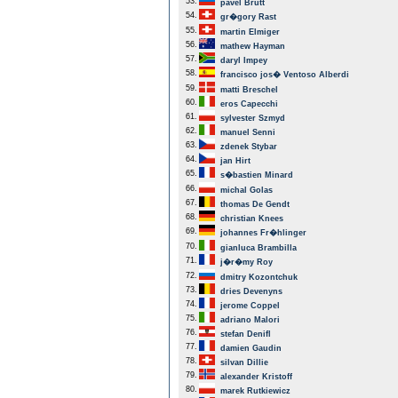
53.
pavel Brutt
54.
gr�gory Rast
55.
martin Elmiger
56.
mathew Hayman
57.
daryl Impey
58.
francisco jos� Ventoso Alberdi
59.
matti Breschel
60.
eros Capecchi
61.
sylvester Szmyd
62.
manuel Senni
63.
zdenek Stybar
64.
jan Hirt
65.
s�bastien Minard
66.
michal Golas
67.
thomas De Gendt
68.
christian Knees
69.
johannes Fr�hlinger
70.
gianluca Brambilla
71.
j�r�my Roy
72.
dmitry Kozontchuk
73.
dries Devenyns
74.
jerome Coppel
75.
adriano Malori
76.
stefan Denifl
77.
damien Gaudin
78.
silvan Dillie
79.
alexander Kristoff
80.
marek Rutkiewicz