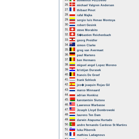
domenico Pozzovivo
26.
michael Valgren Andersen
27.
thibaut Pinot
28.
rafal Majka
29.
sergio luis Henao Montoya
30.
robert Gesink
31.
steve Morabito
32.
S�bastien Reichenbach
33.
georg Preidler
34.
simon Clarke
35.
greg van Avermaet
36.
paul Martens
37.
ben Hermans
38.
miguel angel Lopez Moreno
39.
kristijan Durasek
40.
francis De Greef
41.
frank Schleck
42.
jos� joaquin Rojas Gil
43.
marco Minnaard
44.
adrian Honkisz
45.
kanstantsin Siutsou
46.
Lawrence Warbasse
47.
Joseph Lloyd Dombrowski
48.
laurens Ten Dam
49.
darwin Atapuma Hurtado
50.
andre fernando Cardoso St Martins
51.
luka Pibernik
52.
mathieu Ladagnous