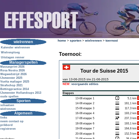
home
>
sporten
>
wielrennen
>
toernooi
wielrennen
Kalender wielrennen
Wielrenploeg
Toernooi:
Uitslagen renner
Managerspellen
Massasprint 2026
Tour de Suisse 2015
Rosa Nostra 2026
Wegwedstrijd 2026
IJsmeester 2025
van 13-06-2015 t/m 21-06-2015
Vuelta mañager 2025
NEW:
voorgaande edities
Strafschop 2021
Bettingpractice 2014
IJsmeester Hollandcups 2013
Etappes
oude spellen
13-06
etappe 1
5,1 km
Sporten
14-06
etappe 2
161,1 km
schaatsen
15-06
etappe 3
117,3 km
wielrennen
Algemeen
16-06
etappe 4
193,2 km
links
17-06
etappe 5
237,3 km
neem contact op
18-06
etappe 6
193,1 km
prikbord
19-06
etappe 7
164,6 km
registreren
20-06
etappe 8
152,5 km
21-06
etappe 9
38,4 km