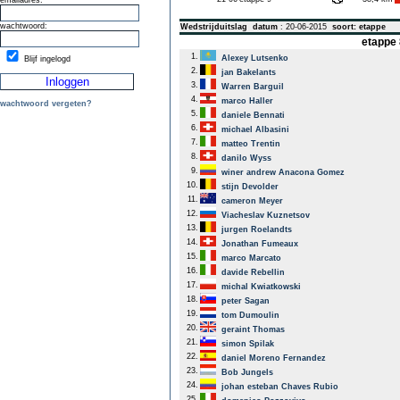
emailadres:
wachtwoord:
Wedstrijduitslag
datum
: 20-06-2015
soort: etappe
etappe 
1.
Alexey Lutsenko
Blijf ingelogd
2.
jan Bakelants
3.
Warren Barguil
4.
marco Haller
wachtwoord vergeten?
5.
daniele Bennati
6.
michael Albasini
7.
matteo Trentin
8.
danilo Wyss
9.
winer andrew Anacona Gomez
10.
stijn Devolder
11.
cameron Meyer
12.
Viacheslav Kuznetsov
13.
jurgen Roelandts
14.
Jonathan Fumeaux
15.
marco Marcato
16.
davide Rebellin
17.
michal Kwiatkowski
18.
peter Sagan
19.
tom Dumoulin
20.
geraint Thomas
21.
simon Spilak
22.
daniel Moreno Fernandez
23.
Bob Jungels
24.
johan esteban Chaves Rubio
25.