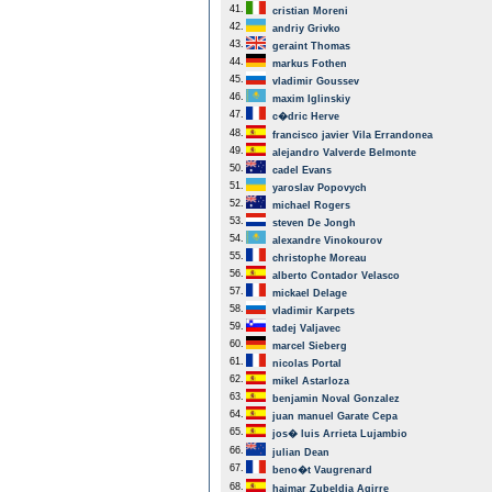
41.
cristian Moreni
42.
andriy Grivko
43.
geraint Thomas
44.
markus Fothen
45.
vladimir Goussev
46.
maxim Iglinskiy
47.
c�dric Herve
48.
francisco javier Vila Errandonea
49.
alejandro Valverde Belmonte
50.
cadel Evans
51.
yaroslav Popovych
52.
michael Rogers
53.
steven De Jongh
54.
alexandre Vinokourov
55.
christophe Moreau
56.
alberto Contador Velasco
57.
mickael Delage
58.
vladimir Karpets
59.
tadej Valjavec
60.
marcel Sieberg
61.
nicolas Portal
62.
mikel Astarloza
63.
benjamin Noval Gonzalez
64.
juan manuel Garate Cepa
65.
jos� luis Arrieta Lujambio
66.
julian Dean
67.
beno�t Vaugrenard
68.
haimar Zubeldia Agirre