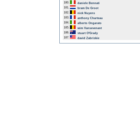
180.
daniele Bennati
181.
bram De Groot
182.
nick Nuyens
183.
anthony Charteau
184.
alberto Ongarato
185.
wim Vansevenant
186.
stuart O'Grady
187.
david Zabriskie