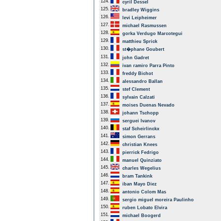
124.
cyril Dessel
125.
bradley Wiggins
126.
levi Leipheimer
127.
michael Rasmussen
128.
gorka Verdugo Marcotegui
129.
matthieu Sprick
130.
st�phane Goubert
131.
john Gadret
132.
ivan ramiro Parra Pinto
133.
freddy Bichot
134.
alessandro Ballan
135.
stef Clement
136.
sylvain Calzati
137.
moises Duenas Nevado
138.
johann Tschopp
139.
serguei Ivanov
140.
staf Scheirlinckx
141.
simon Gerrans
142.
christian Knees
143.
pierrick Fedrigo
144.
manuel Quinziato
145.
charles Wegelius
146.
bram Tankink
147.
iban Mayo Diez
148.
antonio Colom Mas
149.
sergio miguel moreira Paulinho
150.
ruben Lobato Elvira
151.
michael Boogerd