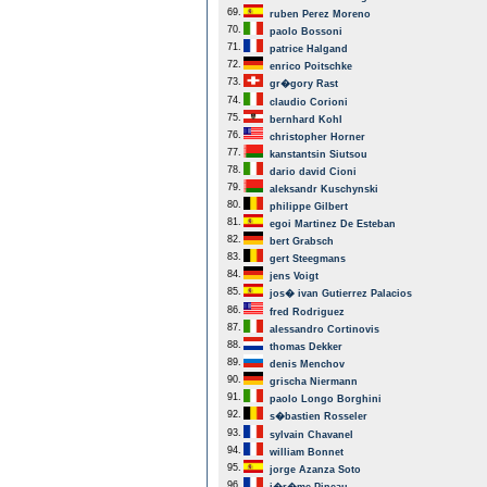
69.
ruben Perez Moreno
70.
paolo Bossoni
71.
patrice Halgand
72.
enrico Poitschke
73.
gr�gory Rast
74.
claudio Corioni
75.
bernhard Kohl
76.
christopher Horner
77.
kanstantsin Siutsou
78.
dario david Cioni
79.
aleksandr Kuschynski
80.
philippe Gilbert
81.
egoi Martinez De Esteban
82.
bert Grabsch
83.
gert Steegmans
84.
jens Voigt
85.
jos� ivan Gutierrez Palacios
86.
fred Rodriguez
87.
alessandro Cortinovis
88.
thomas Dekker
89.
denis Menchov
90.
grischa Niermann
91.
paolo Longo Borghini
92.
s�bastien Rosseler
93.
sylvain Chavanel
94.
william Bonnet
95.
jorge Azanza Soto
96.