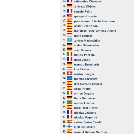
13.
s�bastien Chavanel
14.
andreas Kl�den
15.
romain Feillu
16.
george Hincapie
17.
juan antonio Flecha Giannoni
18.
oscar Pereiro Sio
19.
francisco jos� Ventoso Alberdi
20.
frank Schleck
21.
andrey Kashechkin
22.
stefan Schumacher
23.
sven Krauss
24.
filippo Pozzato
25.
lilian Jegou
26.
marcus Burghardt
27.
kim Kirchen
28.
martin Elmiger
29.
thomas L�vkvist
30.
iker Camano Ortuzar
31.
oscar Freire
32.
enrico Degano
33.
linus Gerdemann
34.
murilo Fischer
35.
inaki Isasi Flores
36.
nicolas Jalabert
37.
nicolas Vogondy
38.
carlos Sastre Candil
39.
kjell Carlstr�m
40.
manuel Beltran Martinez