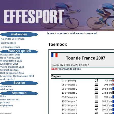
home
>
sporten
>
wielrennen
>
toernooi
wielrennen
Kalender wielrennen
Wielrenploeg
Toernooi:
Uitslagen renner
Managerspellen
Massasprint 2026
Tour de France 2007
Rosa Nostra 2026
Wegwedstrijd 2026
IJsmeester 2025
van 07-07-2007 t/m 29-07-2007
Vuelta mañager 2025
NEW:
voorgaande edities
Strafschop 2021
Bettingpractice 2014
IJsmeester Hollandcups 2013
Etappes
oude spellen
07-07
proloog
7,9 km
Sporten
08-07
etappe 1
203 km
schaatsen
09-07
etappe 2
168,5 km
wielrennen
Algemeen
10-07
etappe 3
236,5 km
links
11-07
etappe 4
190 km
neem contact op
12-07
etappe 5
182,5 km
prikbord
registreren
13-07
etappe 6
199,5 km
14-07
etappe 7
197,5 km
15-07
etappe 8
165 km