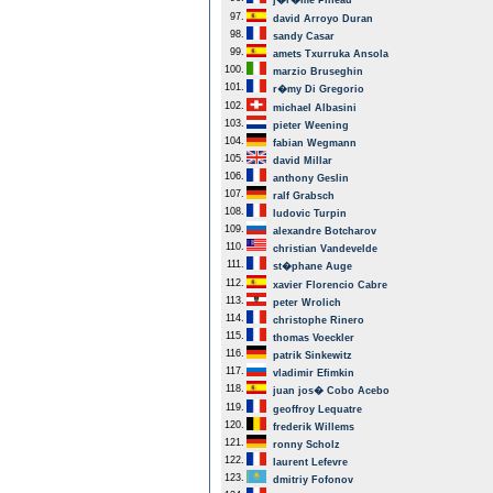
j�r�me Pineau
97.
david Arroyo Duran
98.
sandy Casar
99.
amets Txurruka Ansola
100.
marzio Bruseghin
101.
r�my Di Gregorio
102.
michael Albasini
103.
pieter Weening
104.
fabian Wegmann
105.
david Millar
106.
anthony Geslin
107.
ralf Grabsch
108.
ludovic Turpin
109.
alexandre Botcharov
110.
christian Vandevelde
111.
st�phane Auge
112.
xavier Florencio Cabre
113.
peter Wrolich
114.
christophe Rinero
115.
thomas Voeckler
116.
patrik Sinkewitz
117.
vladimir Efimkin
118.
juan jos� Cobo Acebo
119.
geoffroy Lequatre
120.
frederik Willems
121.
ronny Scholz
122.
laurent Lefevre
123.
dmitriy Fofonov