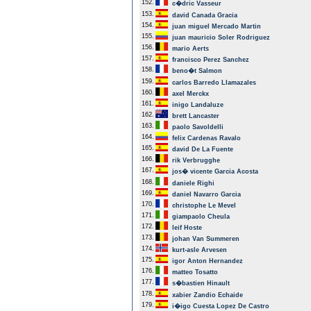
152.
c�dric Vasseur
153.
david Canada Gracia
154.
juan miguel Mercado Martin
155.
juan mauricio Soler Rodriguez
156.
mario Aerts
157.
francisco Perez Sanchez
158.
beno�t Salmon
159.
carlos Barredo Llamazales
160.
axel Merckx
161.
inigo Landaluze
162.
brett Lancaster
163.
paolo Savoldelli
164.
felix Cardenas Ravalo
165.
david De La Fuente
166.
rik Verbrugghe
167.
jos� vicente Garcia Acosta
168.
daniele Righi
169.
daniel Navarro Garcia
170.
christophe Le Mevel
171.
giampaolo Cheula
172.
leif Hoste
173.
johan Van Summeren
174.
kurt-asle Arvesen
175.
igor Anton Hernandez
176.
matteo Tosatto
177.
s�bastien Hinault
178.
xabier Zandio Echaide
179.
i�igo Cuesta Lopez De Castro