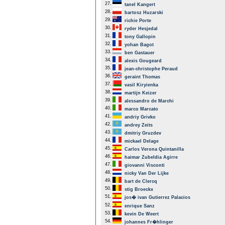
27.
tanel Kangert
28.
bartosz Huzarski
29.
richie Porte
30.
ryder Hesjedal
31.
tony Gallopin
32.
yohan Bagot
33.
ben Gastauer
34.
alexis Gougeard
35.
jean-christophe Peraud
36.
geraint Thomas
37.
vasil Kiryienka
38.
martijn Keizer
39.
alessandro de Marchi
40.
marco Marcato
41.
andriy Grivko
42.
andrey Zeits
43.
dmitriy Gruzdev
44.
mickael Delage
45.
Carlos Verona Quintanilla
46.
haimar Zubeldia Agirre
47.
giovanni Visconti
48.
nicky Van Der Lijke
49.
bart de Clercq
50.
stig Broeckx
51.
jos� ivan Gutierrez Palacios
52.
enrique Sanz
53.
kevin De Weert
54.
johannes Fr�hlinger