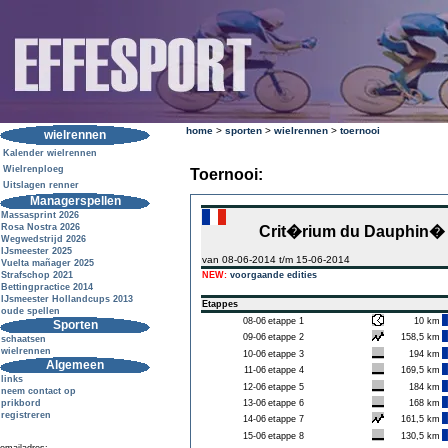
home
>
sporten
>
wielrennen
>
toernooi
wielrennen
Kalender wielrennen
Wielrenploeg
Toernooi:
Uitslagen renner
Managerspellen
Massasprint 2026
Rosa Nostra 2026
Crit�rium du Dauphin�
Wegwedstrijd 2026
IJsmeester 2025
van 08-06-2014 t/m 15-06-2014
Vuelta mañager 2025
Strafschop 2021
NEW:
voorgaande edities
Bettingpractice 2014
IJsmeester Hollandcups 2013
Etappes
oude spellen
08-06
etappe 1
10 km
Sporten
09-06
etappe 2
158,5 km
schaatsen
wielrennen
10-06
etappe 3
194 km
Algemeen
11-06
etappe 4
169,5 km
links
12-06
etappe 5
184 km
neem contact op
prikbord
13-06
etappe 6
168 km
registreren
14-06
etappe 7
161,5 km
15-06
etappe 8
130,5 km