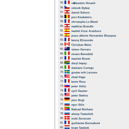
55.
s�bastien Hinault
56.
zdenek Stybar
57.
daniel Schorn
58.
jens Keukeleire
59.
christophe Le Mevel
60.
matthias Brandle
61.
markel Irizar Aranburu
62.
jesus alberto Hernandez Blazquez
63.
kenny Elissonde
64.
Christian Meier
65.
simon Gerrans
66.
cesare Benedetti
67.
maxime Bouet
68.
daryl Impey
69.
damiano Cunego
70.
gustav erik Larsson
71.
chad Haga
72.
kevin Reza
73.
peter Velits
74.
cyril Gautier
75.
peter Stetina
76.
jens Voigt
77.
egor Silin
78.
Natnael Berhane
79.
alexey Tsatevitch
80.
nicki Sorensen
81.
guillaume Bonnafond
82.
bram Tankink