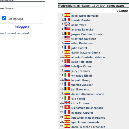
emailadres:
Wedstrijduitslag
datum
: 15-06-2014
soort: etappe
wachtwoord:
etappe 
1.
mikel Nieve Iturralde
Blijf ingelogd
2.
romain Bardet
3.
adam Yates
4.
andrew Talansky
wachtwoord vergeten?
5.
jurgen Van Den Broeck
6.
tejay Van Garderen
7.
wilco Kelderman
8.
john Gadret
9.
daniel Navarro Garcia
10.
alberto Contador Velasco
11.
jakob Fuglsang
12.
kristijan Koren
13.
yury Trofimov
14.
vincenzo Nibali
15.
leopold Konig
16.
thomas Voeckler
17.
jan Bakelants
18.
darwin Atapuma Hurtado
19.
elia Favilli
20.
chris Froome
22.
S�bastien Reichenbach
23.
micka�l Ch�rel
24.
luis angel Mate Mardones
25.
igor Anton Hernandez
26.
daniel Moreno Fernandez