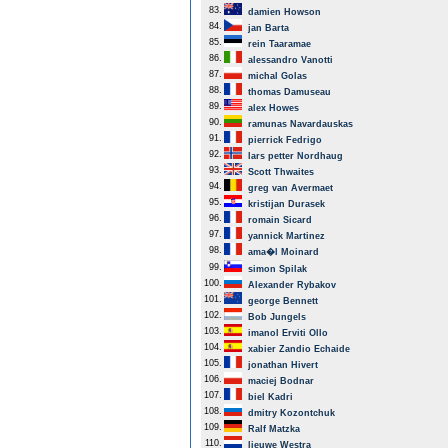
83.
damien Howson
84.
jan Barta
85.
rein Taaramae
86.
alessandro Vanotti
87.
michal Golas
88.
thomas Damuseau
89.
alex Howes
90.
ramunas Navardauskas
91.
pierrick Fedrigo
92.
lars petter Nordhaug
93.
Scott Thwaites
94.
greg van Avermaet
95.
kristijan Durasek
96.
romain Sicard
97.
yannick Martinez
98.
ama�l Moinard
99.
simon Spilak
100.
Alexander Rybakov
101.
george Bennett
102.
Bob Jungels
103.
imanol Erviti Ollo
104.
xabier Zandio Echaide
105.
jonathan Hivert
106.
maciej Bodnar
107.
biel Kadri
108.
dmitry Kozontchuk
109.
Ralf Matzka
110.
lieuwe Westra