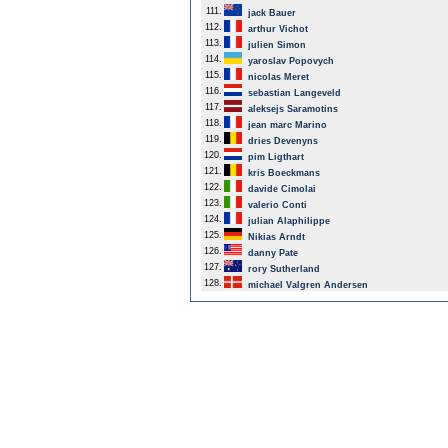
111.
jack Bauer
112.
arthur Vichot
113.
julien Simon
114.
yaroslav Popovych
115.
nicolas Meret
116.
sebastian Langeveld
117.
aleksejs Saramotins
118.
jean marc Marino
119.
dries Devenyns
120.
pim Ligthart
121.
kris Boeckmans
122.
davide Cimolai
123.
valerio Conti
124.
julian Alaphilippe
125.
Nikias Arndt
126.
danny Pate
127.
rory Sutherland
128.
michael Valgren Andersen