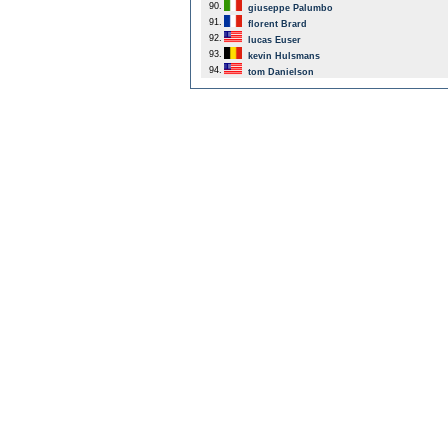
90.
giuseppe Palumbo
91.
florent Brard
92.
lucas Euser
93.
kevin Hulsmans
94.
tom Danielson