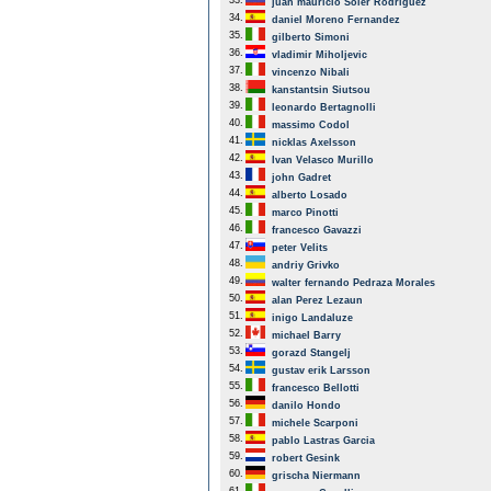
33.
juan mauricio Soler Rodriguez
34.
daniel Moreno Fernandez
35.
gilberto Simoni
36.
vladimir Miholjevic
37.
vincenzo Nibali
38.
kanstantsin Siutsou
39.
leonardo Bertagnolli
40.
massimo Codol
41.
nicklas Axelsson
42.
Ivan Velasco Murillo
43.
john Gadret
44.
alberto Losado
45.
marco Pinotti
46.
francesco Gavazzi
47.
peter Velits
48.
andriy Grivko
49.
walter fernando Pedraza Morales
50.
alan Perez Lezaun
51.
inigo Landaluze
52.
michael Barry
53.
gorazd Stangelj
54.
gustav erik Larsson
55.
francesco Bellotti
56.
danilo Hondo
57.
michele Scarponi
58.
pablo Lastras Garcia
59.
robert Gesink
60.
grischa Niermann