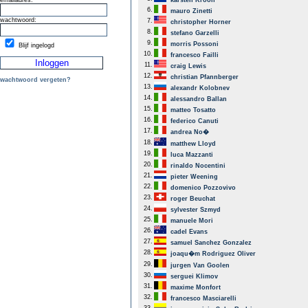
emailadres:
karsten Kroon
6.
mauro Zinetti
wachtwoord:
7.
christopher Horner
8.
stefano Garzelli
9.
morris Possoni
Blijf ingelogd
10.
francesco Failli
11.
craig Lewis
12.
christian Pfannberger
wachtwoord vergeten?
13.
alexandr Kolobnev
14.
alessandro Ballan
15.
matteo Tosatto
16.
federico Canuti
17.
andrea No�
18.
matthew Lloyd
19.
luca Mazzanti
20.
rinaldo Nocentini
21.
pieter Weening
22.
domenico Pozzovivo
23.
roger Beuchat
24.
sylvester Szmyd
25.
manuele Mori
26.
cadel Evans
27.
samuel Sanchez Gonzalez
28.
joaqu�m Rodriguez Oliver
29.
jurgen Van Goolen
30.
serguei Klimov
31.
maxime Monfort
32.
francesco Masciarelli