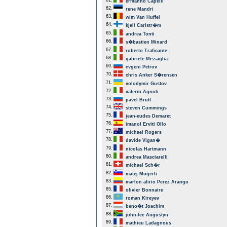
61.
ermanno Capelli
62.
rene Mandri
63.
wim Van Huffel
64.
kjell Carlstr�m
65.
andrea Tonti
66.
s�bastien Minard
67.
roberto Traficante
68.
gabriele Missaglia
69.
evgeni Petrov
70.
chris Anker S�rensen
71.
volodymir Gustov
72.
valerio Agnoli
73.
pavel Brutt
74.
steven Cummings
75.
jean-eudes Demaret
76.
imanol Erviti Ollo
77.
michael Rogers
78.
davide Vigan�
79.
nicolas Hartmann
80.
andrea Masciarelli
81.
michael Sch�r
82.
matej Mugerli
83.
marlon alirio Perez Arango
85.
olivier Bonnaire
86.
roman Kireyev
87.
beno�t Joachim
88.
john-lee Augustyn
89.
mathieu Ladagnous