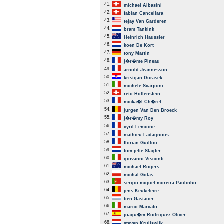
41.
michael Albasini
42.
fabian Cancellara
43.
tejay Van Garderen
44.
bram Tankink
45.
Heinrich Haussler
46.
koen De Kort
47.
tony Martin
48.
j�r�me Pineau
49.
arnold Jeannesson
50.
kristijan Durasek
51.
michele Scarponi
52.
reto Hollenstein
53.
micka�l Ch�rel
54.
jurgen Van Den Broeck
55.
j�r�my Roy
56.
cyril Lemoine
57.
mathieu Ladagnous
58.
florian Guillou
59.
tom jelte Slagter
60.
giovanni Visconti
61.
michael Rogers
62.
michal Golas
63.
sergio miguel moreira Paulinho
64.
jens Keukeleire
65.
ben Gastauer
66.
marco Marcato
67.
joaqu�m Rodriguez Oliver
68.
steven Kruijswijk