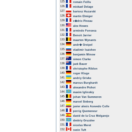
125.
romain Feillu
126.
mickael Delage
127.
bartosz Huzarski
128.
martin Elmiger
129.
c�dric Pineau
130.
alex Howes
131.
armindo Fonseca
132.
Benoit Jarrier
133.
maarten Wynants
134.
andr� Greipel
135.
vladimir Isaichev
136.
benjamin Minow
137.
simon Clarke
138.
jack Bauer
139.
christophe Riblon
140.
roger Kluge
141.
andriy Grivko
142.
marcus Burghardt
143.
alexandre Pichot
144.
maxim Iglinskiy
145.
johan Van Summeren
146.
marcel Sieberg
147.
javier alexis Acevedo Colle
148.
perrig Quemeneur
149.
david de la Cruz Melgarejo
150.
dmitriy Gruzdev
151.
nicolas Meret
152.
svein Tuft