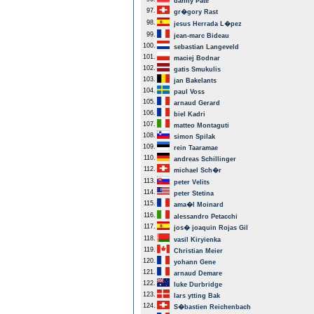
danny Pate
97.
gr�gory Rast
98.
jesus Herrada L�pez
99.
jean-marc Bideau
100.
sebastian Langeveld
101.
maciej Bodnar
102.
gatis Smukulis
103.
jan Bakelants
104.
paul Voss
105.
arnaud Gerard
106.
biel Kadri
107.
matteo Montaguti
108.
simon Spilak
109.
rein Taaramae
110.
andreas Schillinger
112.
michael Sch�r
113.
peter Velits
114.
peter Stetina
115.
ama�l Moinard
116.
alessandro Petacchi
117.
jos� joaquin Rojas Gil
118.
vasil Kiryienka
119.
Christian Meier
120.
yohann Gene
121.
arnaud Demare
122.
luke Durbridge
123.
lars ytting Bak
124.
S�bastien Reichenbach