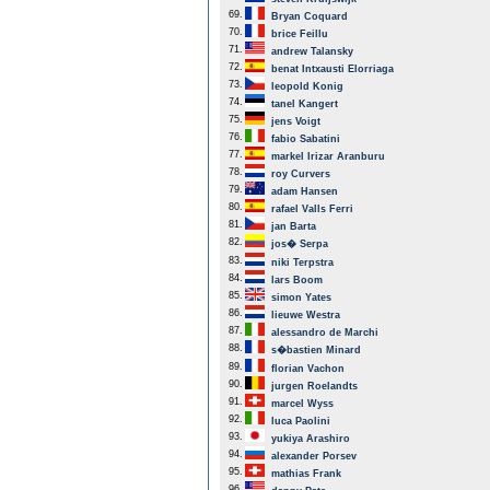
69.
Bryan Coquard
70.
brice Feillu
71.
andrew Talansky
72.
benat Intxausti Elorriaga
73.
leopold Konig
74.
tanel Kangert
75.
jens Voigt
76.
fabio Sabatini
77.
markel Irizar Aranburu
78.
roy Curvers
79.
adam Hansen
80.
rafael Valls Ferri
81.
jan Barta
82.
jos� Serpa
83.
niki Terpstra
84.
lars Boom
85.
simon Yates
86.
lieuwe Westra
87.
alessandro de Marchi
88.
s�bastien Minard
89.
florian Vachon
90.
jurgen Roelandts
91.
marcel Wyss
92.
luca Paolini
93.
yukiya Arashiro
94.
alexander Porsev
95.
mathias Frank
96.