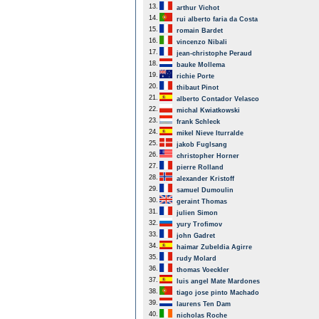
13.
arthur Vichot
14.
rui alberto faria da Costa
15.
romain Bardet
16.
vincenzo Nibali
17.
jean-christophe Peraud
18.
bauke Mollema
19.
richie Porte
20.
thibaut Pinot
21.
alberto Contador Velasco
22.
michal Kwiatkowski
23.
frank Schleck
24.
mikel Nieve Iturralde
25.
jakob Fuglsang
26.
christopher Horner
27.
pierre Rolland
28.
alexander Kristoff
29.
samuel Dumoulin
30.
geraint Thomas
31.
julien Simon
32.
yury Trofimov
33.
john Gadret
34.
haimar Zubeldia Agirre
35.
rudy Molard
36.
thomas Voeckler
37.
luis angel Mate Mardones
38.
tiago jose pinto Machado
39.
laurens Ten Dam
40.
nicholas Roche