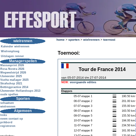
home
>
sporten
>
wielrennen
>
toernooi
wielrennen
Kalender wielrennen
Wielrenploeg
Toernooi:
Uitslagen renner
Managerspellen
Massasprint 2026
Tour de France 2014
Rosa Nostra 2026
Wegwedstrijd 2026
IJsmeester 2025
van 05-07-2014 t/m 27-07-2014
Vuelta mañager 2025
NEW:
voorgaande edities
Strafschop 2021
Bettingpractice 2014
IJsmeester Hollandcups 2013
Etappes
oude spellen
05-07
etappe 1
190.50 km
Sporten
06-07
etappe 2
201.00 km
schaatsen
07-07
etappe 3
155.00 km
wielrennen
Algemeen
08-07
etappe 4
163.50 km
links
09-07
etappe 5
155.50 km
neem contact op
10-07
etappe 6
194.00 km
prikbord
11-07
etappe 7
234.50 km
registreren
12-07
etappe 8
161.00 km
13-07
etappe 9
170.00 km