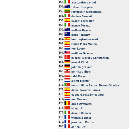
153.
alessandro Vanotti
154.
zakkari Dempster
155.
ramunas Navardauskas
156.
daniele Bennati
157.
imanol Erviti Ollo
158.
matteo Tosatto
159.
mathew Hayman
160.
mark Renshaw
161.
ion Izagirre Insausti
162.
ruben Plaza Molina
163.
tom Leezer
164.
matthew Busche
165.
michael Mørkøv Christensen
166.
marcel Kittel
167.
john Degenkolb
168.
bernhard Eisel
169.
rafal Majka
170.
albert Timmer
171.
nelson filipe Santos Simoes Oliveira
172.
daniel Navarro Garcia
173.
egoitz Garcia Echeguibel
174.
tom Veelers
175.
dries Devenyns
176.
cheng Ji
177.
davide Cimolai
178.
william Bonnet
179.
jean marc Marino
180.
adrien Petit