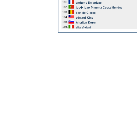
181.
anthony Delaplace
182.
jos� joao Pimenta Costa Mendes
183.
bart de Clercq
184.
edward King
185.
kristijan Koren
186.
elia Viviani