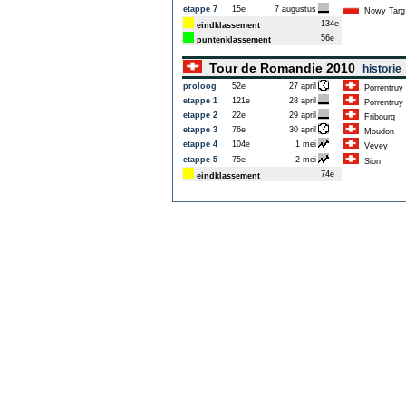
etappe 7
15e
7 augustus
Nowy Targ
134e
eindklassement
56e
puntenklassement
Tour de Romandie 2010
historie
proloog
52e
27 april
Porrentruy
etappe 1
121e
28 april
Porrentruy
etappe 2
22e
29 april
Fribourg
etappe 3
76e
30 april
Moudon
etappe 4
104e
1 mei
Vevey
etappe 5
75e
2 mei
Sion
74e
eindklassement