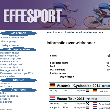
home
>
sporten
>
wielrennen
>
uitslagen renner
wielrennen
Kalender wielrennen
Wielrenploeg
Informatie over wielrenner
Uitslagen renner
Managerspellen
Massasprint 2026
s
Rosa Nostra 2026
naam:
Wegwedstrijd 2026
IJsmeester 2025
geboortedatum:
06-
Vuelta mañager 2025
land:
Zwi
Strafschop 2021
UCI nummer:
SU
Bettingpractice 2014
huidige ploeg:
IJsmeester Hollandcups 2013
oude spellen
Prestaties:
Sporten
schaatsen
Vattenfall Cyclassics 2011
histo
wielrennen
Algemeen
uitslag
51e
21 augustus
Hamburg
links
neem contact op
Eneco Tour 2011
historie
prikbord
registreren
proloog
93e
8 augustus
Amersfoort
etappe 1
165e
9 augustus
Oosterhout