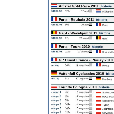
Amstel Gold Race 2011
historie
UITSLAG
123e
17 april
Maastricht
Paris - Roubaix 2011
historie
UITSLAG
96e
10 april
Paris
Gent - Wevelgem 2011
historie
UITSLAG
97e
27 maart
Gent
Paris - Tours 2010
historie
UITSLAG
112e
10 oktober
St Arnoult-
GP Ouest France - Plouay 201
uitslag
141e
22 augustus
Plouay
Vattenfall Cyclassics 2010
histo
uitslag
91e
15 augustus
Hamburg
Tour de Pologne 2010
historie
etappe 1
76e
1 augustus
Sochacze
etappe 2
75e
2 augustus
Rawa Mazo
etappe 3
53e
3 augustus
Sosnowiec
etappe 4
149e
4 augustus
Tychy
etappe 5
106e
5 augustus
Jastrzebie 
etappe 6
127e
6 augustus
Oswiecim