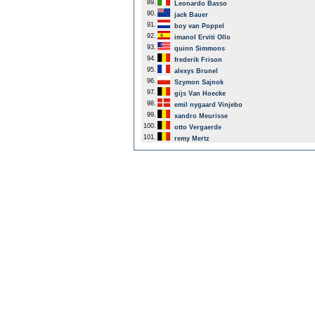
89.
Leonardo Basso
90.
jack Bauer
91.
boy van Poppel
92.
imanol Erviti Ollo
93.
quinn Simmons
94.
frederik Frison
95.
alexys Brunel
96.
Szymon Sajnok
97.
gijs Van Hoecke
98.
emil nygaard Vinjebo
99.
xandro Meurisse
100.
otto Vergaerde
101.
remy Mertz