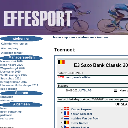
home
>
sporten
>
wielrennen
>
toernooi
wielrennen
Kalender wielrennen
Wielrenploeg
Toernooi:
Uitslagen renner
Managerspellen
Massasprint 2026
E3 Saxo Bank Classic 2
Rosa Nostra 2026
Wegwedstrijd 2026
IJsmeester 2025
datum: 26-03-2021
Vuelta mañager 2025
NEW:
voorgaande edities
Strafschop 2021
Bettingpractice 2014
IJsmeester Hollandcups 2013
Etappes
oude spellen
26-03-2021
UITSLAG
Harel
Sporten
schaatsen
Wedstrijduitslag
datum
: 26-03-2021
soort: etappe
wielrennen
Algemeen
UITSLAG
links
1.
Kasper Asgreen
neem contact op
2.
florian Senechal
prikbord
3.
registreren
mathieu Van der Poel
4.
oliver Naesen
5.
zdenek Stybar