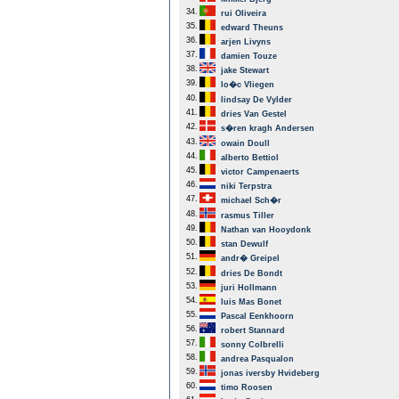
34.
rui Oliveira
35.
edward Theuns
36.
arjen Livyns
37.
damien Touze
38.
jake Stewart
39.
lo�c Vliegen
40.
lindsay De Vylder
41.
dries Van Gestel
42.
s�ren kragh Andersen
43.
owain Doull
44.
alberto Bettiol
45.
victor Campenaerts
46.
niki Terpstra
47.
michael Sch�r
48.
rasmus Tiller
49.
Nathan van Hooydonk
50.
stan Dewulf
51.
andr� Greipel
52.
dries De Bondt
53.
juri Hollmann
54.
luis Mas Bonet
55.
Pascal Eenkhoorn
56.
robert Stannard
57.
sonny Colbrelli
58.
andrea Pasqualon
59.
jonas iversby Hvideberg
60.
timo Roosen