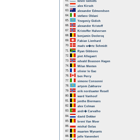
61.
kevin Geniets
62.
alex Kirsch
63.
alexander Edmondson
64.
stefano Oldani
65.
Yevgeniy Gidich
66.
alexander Kristoff
67.
Kristoffer Halvorsen
68.
benjamin Declercq
69.
Fabian Lienhard
70.
mads w�rtz Schmidt
71.
Ryan Gibbons
72.
piet Allegaert
73.
edvald Boasson Hagen
74.
Milan Menten
75.
olivier le Gac
76.
ben Perry
77.
simone Consonni
78.
artyom Zakharov
79.
erik nordsaeter Resell
80.
ward Vanhoof
81.
jenthe Biermans
82.
alex Colman
83.
andr� Carvalho
84.
david Dekker
85.
brent Van Moer
86.
michal Golas
87.
maarten Wynants
88.
jelle Vanendert