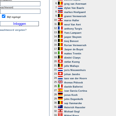
emailadres:
6.
greg van Avermaet
wachtwoord:
7.
dylan Van Baarle
8.
markus Hoelgaard
9.
gianni Vermeersch
Blijf ingelogd
10.
marco Haller
11.
wout Van Aert
12.
anthony Turgis
wachtwoord vergeten?
13.
Yves Lampaert
14.
jasper Stuyven
15.
tiesj Benoot
16.
florian Vermeersch
17.
Jasper de Buyst
18.
matteo Trentin
19.
dimitri Claeys
20.
stefan Kueng
21.
jelle Wallays
22.
joris Nieuwenhuis
23.
johan Jacobs
24.
taco van der Hoorn
25.
thomas Pidcock
26.
davide Ballerini
27.
ivan Garcia Cortina
28.
jonas Koch
29.
john Degenkolb
30.
sep Vanmarcke
31.
Heinrich Haussler
32.
Michael Gogl
33.
Mikkel Bjerg