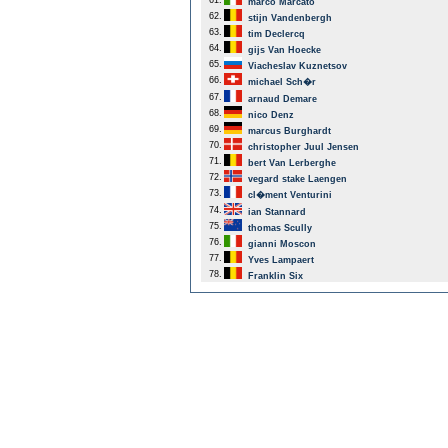
61.
marco Marcato
62.
stijn Vandenbergh
63.
tim Declercq
64.
gijs Van Hoecke
65.
Viacheslav Kuznetsov
66.
michael Sch�r
67.
arnaud Demare
68.
nico Denz
69.
marcus Burghardt
70.
christopher Juul Jensen
71.
bert Van Lerberghe
72.
vegard stake Laengen
73.
cl�ment Venturini
74.
ian Stannard
75.
thomas Scully
76.
gianni Moscon
77.
Yves Lampaert
78.
Franklin Six