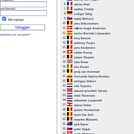
emailadres:
6.
adrien Petit
wachtwoord:
7.
matteo Trentin
8.
rudiger Selig
9.
matej Mohoric
Blijf ingelogd
10.
jens Debusschere
11.
s�ren kragh Andersen
12.
carlos Barredo Llamazales
wachtwoord vergeten?
13.
tiesj Benoot
14.
anthony Turgis
15.
jens Keukeleire
16.
stefan Kueng
17.
jasper Stuyven
18.
luke Rowe
19.
elia Viviani
20.
greg van Avermaet
21.
Fernando Gaviria Rendon
22.
philippe Gilbert
23.
niki Terpstra
24.
amund grondahl Jansen
25.
mike Teunissen
26.
sebastian Langeveld
27.
marco Haller
28.
gianni Vermeersch
29.
wout Van Aert
30.
maarten Wynants
31.
jack Bauer
32.
peter Sagan
33.