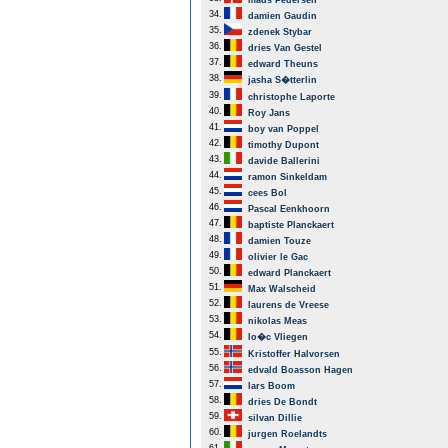
mads Pedersen
34.
damien Gaudin
35.
zdenek Stybar
36.
dries Van Gestel
37.
edward Theuns
38.
jasha S�tterlin
39.
christophe Laporte
40.
Roy Jans
41.
boy van Poppel
42.
timothy Dupont
43.
davide Ballerini
44.
ramon Sinkeldam
45.
cees Bol
46.
Pascal Eenkhoorn
47.
baptiste Planckaert
48.
damien Touze
49.
olivier le Gac
50.
edward Planckaert
51.
Max Walscheid
52.
laurens de Vreese
53.
nikolas Meas
54.
lo�c Vliegen
55.
Kristoffer Halvorsen
56.
edvald Boasson Hagen
57.
lars Boom
58.
dries De Bondt
59.
silvan Dillie
60.
jurgen Roelandts