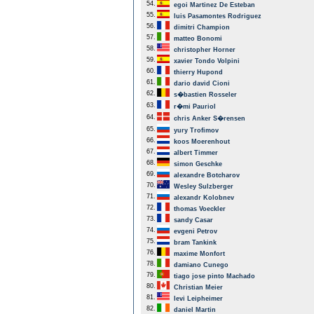
54.
egoi Martinez De Esteban
55.
luis Pasamontes Rodriguez
56.
dimitri Champion
57.
matteo Bonomi
58.
christopher Horner
59.
xavier Tondo Volpini
60.
thierry Hupond
61.
dario david Cioni
62.
s�bastien Rosseler
63.
r�mi Pauriol
64.
chris Anker S�rensen
65.
yury Trofimov
66.
koos Moerenhout
67.
albert Timmer
68.
simon Geschke
69.
alexandre Botcharov
70.
Wesley Sulzberger
71.
alexandr Kolobnev
72.
thomas Voeckler
73.
sandy Casar
74.
evgeni Petrov
75.
bram Tankink
76.
maxime Monfort
78.
damiano Cunego
79.
tiago jose pinto Machado
80.
Christian Meier
81.
levi Leipheimer
82.
daniel Martin