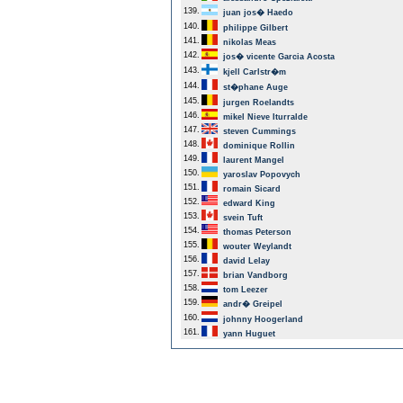
139.
juan jos� Haedo
140.
philippe Gilbert
141.
nikolas Meas
142.
jos� vicente Garcia Acosta
143.
kjell Carlstr�m
144.
st�phane Auge
145.
jurgen Roelandts
146.
mikel Nieve Iturralde
147.
steven Cummings
148.
dominique Rollin
149.
laurent Mangel
150.
yaroslav Popovych
151.
romain Sicard
152.
edward King
153.
svein Tuft
154.
thomas Peterson
155.
wouter Weylandt
156.
david Lelay
157.
brian Vandborg
158.
tom Leezer
159.
andr� Greipel
160.
johnny Hoogerland
161.
yann Huguet