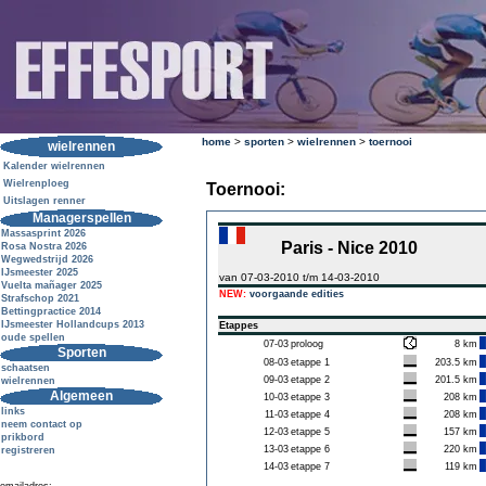
home
>
sporten
>
wielrennen
>
toernooi
wielrennen
Kalender wielrennen
Wielrenploeg
Toernooi:
Uitslagen renner
Managerspellen
Massasprint 2026
Paris - Nice 2010
Rosa Nostra 2026
Wegwedstrijd 2026
IJsmeester 2025
van 07-03-2010 t/m 14-03-2010
Vuelta mañager 2025
NEW:
voorgaande edities
Strafschop 2021
Bettingpractice 2014
IJsmeester Hollandcups 2013
Etappes
oude spellen
07-03
proloog
8 km
Sporten
08-03
etappe 1
203.5 km
schaatsen
09-03
etappe 2
201.5 km
wielrennen
Algemeen
10-03
etappe 3
208 km
links
11-03
etappe 4
208 km
neem contact op
12-03
etappe 5
157 km
prikbord
13-03
etappe 6
220 km
registreren
14-03
etappe 7
119 km