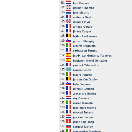
111.
tom Veelers
112.
geraint Thomas
113.
jens Mouris
114.
anthony Geslin
115.
daniel Lloyd
116.
arnaud Gerard
117.
jimmy Casper
118.
bj�rn Leukemans
119.
gorazd Stangelj
120.
alberto Ongarato
121.
s�bastien Turgot
122.
jos� ivan Gutierrez Palacios
123.
benjamin Noval Gonzalez
124.
yannick Talabardon
125.
maxim Gurov
126.
mauro Finetto
127.
jurgen Van Goolen
128.
tadej Valjavec
129.
jeremie Galland
130.
alexandre Geniez
131.
roy Curvers
132.
marco Marcato
133.
jean marc Marino
134.
mickael Delage
135.
jos van Emden
136.
jakob Fuglsang
137.
serguei Ivanov
138.
alessandro Spezialetti