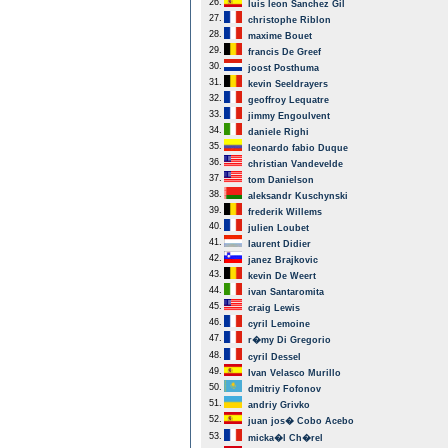
26.
luis leon Sanchez Gil
27.
christophe Riblon
28.
maxime Bouet
29.
francis De Greef
30.
joost Posthuma
31.
kevin Seeldrayers
32.
geoffroy Lequatre
33.
jimmy Engoulvent
34.
daniele Righi
35.
leonardo fabio Duque
36.
christian Vandevelde
37.
tom Danielson
38.
aleksandr Kuschynski
39.
frederik Willems
40.
julien Loubet
41.
laurent Didier
42.
janez Brajkovic
43.
kevin De Weert
44.
ivan Santaromita
45.
craig Lewis
46.
cyril Lemoine
47.
r�my Di Gregorio
48.
cyril Dessel
49.
Ivan Velasco Murillo
50.
dmitriy Fofonov
51.
andriy Grivko
52.
juan jos� Cobo Acebo
53.
micka�l Ch�rel