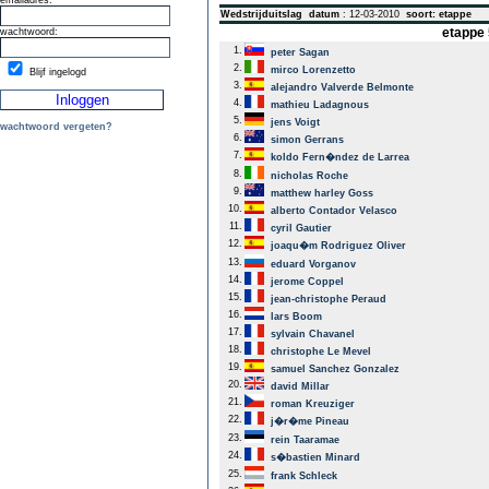
emailadres:
Wedstrijduitslag
datum
: 12-03-2010
soort: etappe
etappe 
wachtwoord:
1.
peter Sagan
2.
mirco Lorenzetto
Blijf ingelogd
3.
alejandro Valverde Belmonte
4.
mathieu Ladagnous
5.
jens Voigt
wachtwoord vergeten?
6.
simon Gerrans
7.
koldo Fern�ndez de Larrea
8.
nicholas Roche
9.
matthew harley Goss
10.
alberto Contador Velasco
11.
cyril Gautier
12.
joaqu�m Rodriguez Oliver
13.
eduard Vorganov
14.
jerome Coppel
15.
jean-christophe Peraud
16.
lars Boom
17.
sylvain Chavanel
18.
christophe Le Mevel
19.
samuel Sanchez Gonzalez
20.
david Millar
21.
roman Kreuziger
22.
j�r�me Pineau
23.
rein Taaramae
24.
s�bastien Minard
25.
frank Schleck