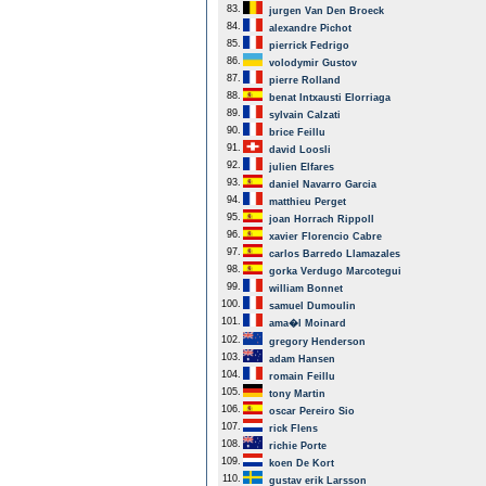
83.
jurgen Van Den Broeck
84.
alexandre Pichot
85.
pierrick Fedrigo
86.
volodymir Gustov
87.
pierre Rolland
88.
benat Intxausti Elorriaga
89.
sylvain Calzati
90.
brice Feillu
91.
david Loosli
92.
julien Elfares
93.
daniel Navarro Garcia
94.
matthieu Perget
95.
joan Horrach Rippoll
96.
xavier Florencio Cabre
97.
carlos Barredo Llamazales
98.
gorka Verdugo Marcotegui
99.
william Bonnet
100.
samuel Dumoulin
101.
ama�l Moinard
102.
gregory Henderson
103.
adam Hansen
104.
romain Feillu
105.
tony Martin
106.
oscar Pereiro Sio
107.
rick Flens
108.
richie Porte
109.
koen De Kort
110.
gustav erik Larsson