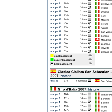
Rivisondol
etappe 9
103e
18 mei
Civitavecc
etappe 10
74e
20 mei
Pesaro
etappe 11
60e
21 mei
Urbania
etappe 12
134e
22 mei
Forli'
etappe 13
140e
23 mei
Modena
etappe 14
45e
24 mei
Verona
etappe 15
27e
25 mei
Arabba
etappe 16
69e
26 mei
San Vigilio
etappe 17
92e
28 mei
Sondrio
etappe 18
87e
29 mei
Mendrisio
etappe 19
50e
30 mei
Legnano
etappe 20
57e
31 mei
Rovetta
etappe 21
52e
1 juni
Cesano Ma
41e
eindklassement
81e
puntenklassement
21e
bergklassement
Clasica Ciclista San Sebastian 
2007
historie
uitslag
37e
4 augustus
San Sebas
Giro d'Italia 2007
historie
etappe 2
184e
13 mei
Tempio Pa
etappe 3
171e
14 mei
Barumini
etappe 4
98e
16 mei
Salerno
etappe 5
159e
17 mei
Teano
etappe 6
142e
18 mei
Tivoli