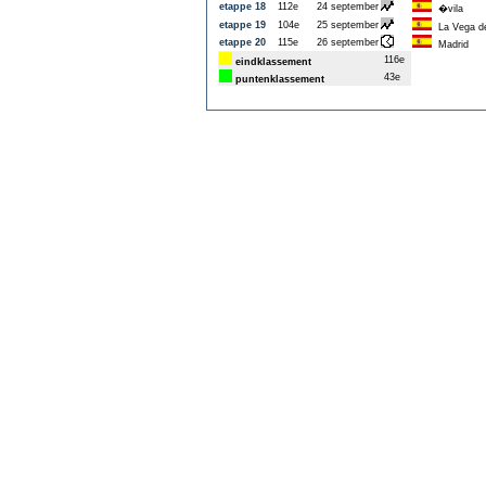
etappe 18
112e
24 september
�vila
etappe 19
104e
25 september
La Vega de
etappe 20
115e
26 september
Madrid
116e
eindklassement
43e
puntenklassement