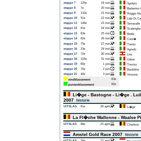
etappe 7
125e
19 mei
Spoleto
etappe 8
7e
20 mei
Barberino 
etappe 9
132e
21 mei
Reggio Nell
etappe 10
51e
22 mei
Lido Di Ca
etappe 11
149e
23 mei
Serravalle 
etappe 12
61e
24 mei
Scalenghe
etappe 13
63e
25 mei
Biella
etappe 14
62e
26 mei
Cant�
etappe 15
75e
27 mei
Trento
etappe 16
23e
29 mei
Agordo
etappe 17
72e
30 mei
Linz
etappe 18
103e
31 mei
Udine
etappe 19
60e
1 juni
Treviso
etappe 20
70e
2 juni
Bardolino
etappe 21
40e
3 juni
Vestone
63e
eindklassement
62e
puntenklassement
Li�ge - Bastogne - Li�ge . Luik
2007
historie
UITSLAG
61e
29 april
Li�ge
La Fl�che Wallonne - Waalse P
UITSLAG
68e
25 april
Charleroi
Amstel Gold Race 2007
historie
UITSLAG
30e
22 april