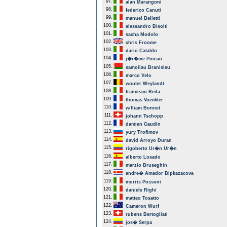
97.
alan Marangoni
98.
federico Canuti
99.
manuel Belletti
100.
alessandro Bisolti
101.
sacha Modolo
102.
chris Froome
103.
dario Cataldo
104.
j�r�me Pineau
105.
samoilau Branislau
106.
marco Velo
107.
wouter Weylandt
108.
francisco Reda
109.
thomas Voeckler
110.
william Bonnet
111.
johann Tschopp
112.
damien Gaudin
113.
yury Trofimov
114.
david Arroyo Duran
115.
rigoberto Ur�n Ur�n
116.
alberto Losado
117.
marzio Bruseghin
118.
andre� Amador Bipkazacova
119.
morris Possoni
120.
daniele Righi
121.
matteo Tosatto
122.
Cameron Wurf
123.
rubens Bertogliati
124.
jos� Serpa