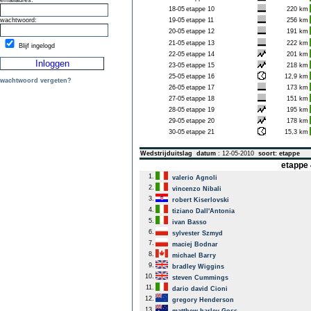
emailadres:
18-05
etappe 10
220 km
wachtwoord:
19-05
etappe 11
256 km
20-05
etappe 12
191 km
21-05
etappe 13
222 km
Blijf ingelogd
22-05
etappe 14
201 km
23-05
etappe 15
218 km
25-05
etappe 16
12,9 km
wachtwoord vergeten?
26-05
etappe 17
173 km
27-05
etappe 18
151 km
28-05
etappe 19
195 km
29-05
etappe 20
178 km
30-05
etappe 21
15,3 km
Wedstrijduitslag
datum
: 12-05-2010
soort: etappe
etappe 
1.
valerio Agnoli
2.
vincenzo Nibali
3.
robert Kiserlovski
4.
tiziano Dall'Antonia
5.
ivan Basso
6.
sylvester Szmyd
7.
maciej Bodnar
8.
michael Barry
9.
bradley Wiggins
10.
steven Cummings
11.
dario david Cioni
12.
gregory Henderson
13.