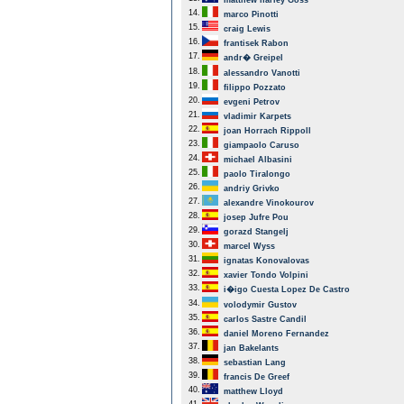
matthew harley Goss
14.
marco Pinotti
15.
craig Lewis
16.
frantisek Rabon
17.
andr� Greipel
18.
alessandro Vanotti
19.
filippo Pozzato
20.
evgeni Petrov
21.
vladimir Karpets
22.
joan Horrach Rippoll
23.
giampaolo Caruso
24.
michael Albasini
25.
paolo Tiralongo
26.
andriy Grivko
27.
alexandre Vinokourov
28.
josep Jufre Pou
29.
gorazd Stangelj
30.
marcel Wyss
31.
ignatas Konovalovas
32.
xavier Tondo Volpini
33.
i�igo Cuesta Lopez De Castro
34.
volodymir Gustov
35.
carlos Sastre Candil
36.
daniel Moreno Fernandez
37.
jan Bakelants
38.
sebastian Lang
39.
francis De Greef
40.
matthew Lloyd