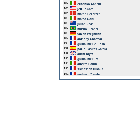
182.
ermanno Capelli
183.
jeff Louder
184.
martin Pedersen
185.
marco Corti
186.
julian Dean
187.
murilo Fischer
188.
fabian Wegmann
189.
anthony Charteau
190.
guillaume Le Floch
191.
pablo Lastras Garcia
192.
adam Blyth
193.
guillaume Blot
194.
alberto Loddo
195.
s�bastien Hinault
196.
mathieu Claude