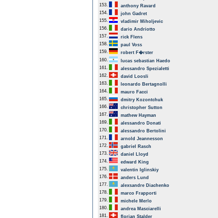
153.
anthony Ravard
154.
john Gadret
155.
vladimir Miholjevic
156.
dario Andriotto
157.
rick Flens
158.
paul Voss
159.
robert F�rster
160.
lucas sebastian Haedo
161.
alessandro Spezialetti
162.
david Loosli
163.
leonardo Bertagnolli
164.
mauro Facci
165.
dmitry Kozontchuk
166.
christopher Sutton
167.
mathew Hayman
169.
alessandro Donati
170.
alessandro Bertolini
171.
arnold Jeannesson
172.
gabriel Rasch
173.
daniel Lloyd
174.
edward King
175.
valentin Iglinskiy
176.
anders Lund
177.
alexsandre Diachenko
178.
marco Frapporti
179.
michele Merlo
180.
andrea Masciarelli
181.
florian Stalder