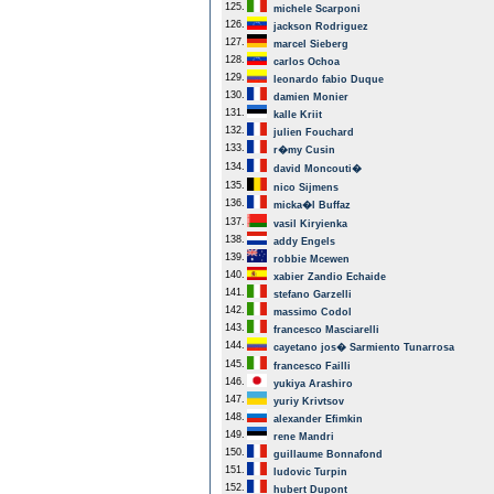
125.
michele Scarponi
126.
jackson Rodriguez
127.
marcel Sieberg
128.
carlos Ochoa
129.
leonardo fabio Duque
130.
damien Monier
131.
kalle Kriit
132.
julien Fouchard
133.
r�my Cusin
134.
david Moncouti�
135.
nico Sijmens
136.
micka�l Buffaz
137.
vasil Kiryienka
138.
addy Engels
139.
robbie Mcewen
140.
xabier Zandio Echaide
141.
stefano Garzelli
142.
massimo Codol
143.
francesco Masciarelli
144.
cayetano jos� Sarmiento Tunarrosa
145.
francesco Failli
146.
yukiya Arashiro
147.
yuriy Krivtsov
148.
alexander Efimkin
149.
rene Mandri
150.
guillaume Bonnafond
151.
ludovic Turpin
152.
hubert Dupont