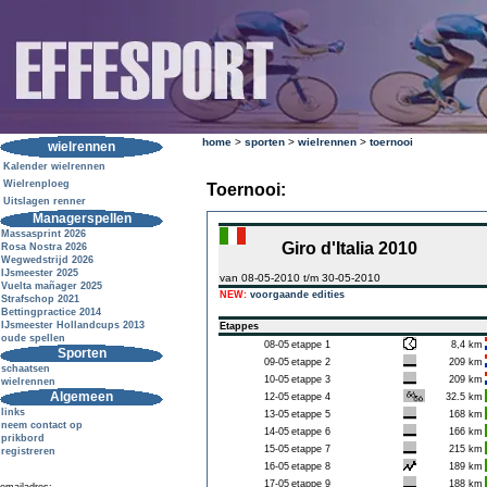
home
>
sporten
>
wielrennen
>
toernooi
wielrennen
Kalender wielrennen
Wielrenploeg
Toernooi:
Uitslagen renner
Managerspellen
Massasprint 2026
Giro d'Italia 2010
Rosa Nostra 2026
Wegwedstrijd 2026
IJsmeester 2025
van 08-05-2010 t/m 30-05-2010
Vuelta mañager 2025
NEW:
voorgaande edities
Strafschop 2021
Bettingpractice 2014
IJsmeester Hollandcups 2013
Etappes
oude spellen
08-05
etappe 1
8,4 km
Sporten
09-05
etappe 2
209 km
schaatsen
10-05
etappe 3
209 km
wielrennen
Algemeen
12-05
etappe 4
32.5 km
links
13-05
etappe 5
168 km
neem contact op
14-05
etappe 6
166 km
prikbord
15-05
etappe 7
215 km
registreren
16-05
etappe 8
189 km
17-05
etappe 9
188 km