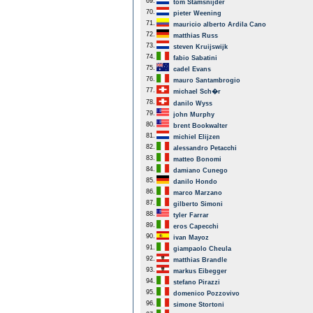
69.
tom Stamsnijder
70.
pieter Weening
71.
mauricio alberto Ardila Cano
72.
matthias Russ
73.
steven Kruijswijk
74.
fabio Sabatini
75.
cadel Evans
76.
mauro Santambrogio
77.
michael Sch�r
78.
danilo Wyss
79.
john Murphy
80.
brent Bookwalter
81.
michiel Elijzen
82.
alessandro Petacchi
83.
matteo Bonomi
84.
damiano Cunego
85.
danilo Hondo
86.
marco Marzano
87.
gilberto Simoni
88.
tyler Farrar
89.
eros Capecchi
90.
ivan Mayoz
91.
giampaolo Cheula
92.
matthias Brandle
93.
markus Eibegger
94.
stefano Pirazzi
95.
domenico Pozzovivo
96.
simone Stortoni