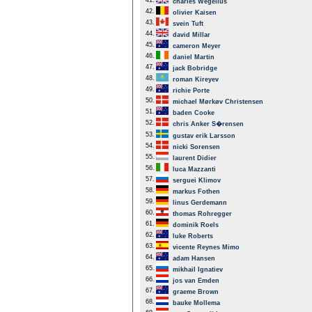
41.
charles Wegelius
42.
olivier Kaisen
43.
svein Tuft
44.
david Millar
45.
cameron Meyer
46.
daniel Martin
47.
jack Bobridge
48.
roman Kireyev
49.
richie Porte
50.
michael Mørkøv Christensen
51.
baden Cooke
52.
chris Anker S�rensen
53.
gustav erik Larsson
54.
nicki Sorensen
55.
laurent Didier
56.
luca Mazzanti
57.
serguei Klimov
58.
markus Fothen
59.
linus Gerdemann
60.
thomas Rohregger
61.
dominik Roels
62.
luke Roberts
63.
vicente Reynes Mimo
64.
adam Hansen
65.
mikhail Ignatiev
66.
jos van Emden
67.
graeme Brown
68.
bauke Mollema