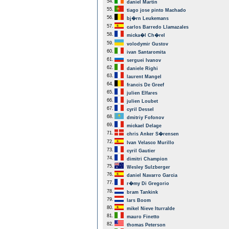
54.
daniel Martin
55.
tiago jose pinto Machado
56.
bj�rn Leukemans
57.
carlos Barredo Llamazales
58.
micka�l Ch�rel
59.
volodymir Gustov
60.
ivan Santaromita
61.
serguei Ivanov
62.
daniele Righi
63.
laurent Mangel
64.
francis De Greef
65.
julien Elfares
66.
julien Loubet
67.
cyril Dessel
68.
dmitriy Fofonov
69.
mickael Delage
71.
chris Anker S�rensen
72.
Ivan Velasco Murillo
73.
cyril Gautier
74.
dimitri Champion
75.
Wesley Sulzberger
76.
daniel Navarro Garcia
77.
r�my Di Gregorio
78.
bram Tankink
79.
lars Boom
80.
mikel Nieve Iturralde
81.
mauro Finetto
82.
thomas Peterson