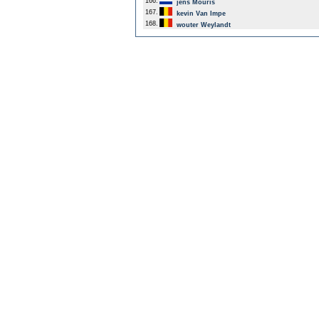
166.
jens Mouris
167.
kevin Van Impe
168.
wouter Weylandt