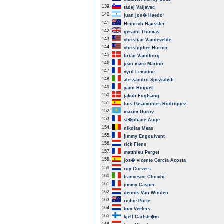
139.
tadej Valjavec
140.
juan jos� Haedo
141.
Heinrich Haussler
142.
geraint Thomas
143.
christian Vandevelde
144.
christopher Horner
145.
brian Vandborg
146.
jean marc Marino
147.
cyril Lemoine
148.
alessandro Spezialetti
149.
yann Huguet
150.
jakob Fuglsang
151.
luis Pasamontes Rodriguez
152.
maxim Gurov
153.
st�phane Auge
154.
nikolas Meas
155.
jimmy Engoulvent
156.
rick Flens
157.
matthieu Perget
158.
jos� vicente Garcia Acosta
159.
roy Curvers
160.
francesco Chicchi
161.
jimmy Casper
162.
dennis Van Winden
163.
richie Porte
164.
tom Veelers
165.
kjell Carlstr�m