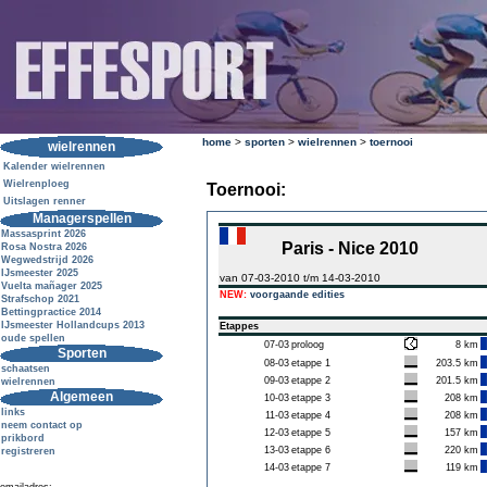
home
>
sporten
>
wielrennen
>
toernooi
wielrennen
Kalender wielrennen
Wielrenploeg
Toernooi:
Uitslagen renner
Managerspellen
Massasprint 2026
Paris - Nice 2010
Rosa Nostra 2026
Wegwedstrijd 2026
IJsmeester 2025
van 07-03-2010 t/m 14-03-2010
Vuelta mañager 2025
NEW:
voorgaande edities
Strafschop 2021
Bettingpractice 2014
IJsmeester Hollandcups 2013
Etappes
oude spellen
07-03
proloog
8 km
Sporten
08-03
etappe 1
203.5 km
schaatsen
09-03
etappe 2
201.5 km
wielrennen
Algemeen
10-03
etappe 3
208 km
links
11-03
etappe 4
208 km
neem contact op
12-03
etappe 5
157 km
prikbord
13-03
etappe 6
220 km
registreren
14-03
etappe 7
119 km