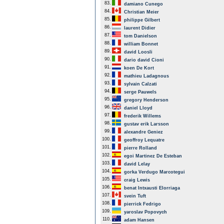
83.
damiano Cunego
84.
Christian Meier
85.
philippe Gilbert
86.
laurent Didier
87.
tom Danielson
88.
william Bonnet
89.
david Loosli
90.
dario david Cioni
91.
koen De Kort
92.
mathieu Ladagnous
93.
sylvain Calzati
94.
serge Pauwels
95.
gregory Henderson
96.
daniel Lloyd
97.
frederik Willems
98.
gustav erik Larsson
99.
alexandre Geniez
100.
geoffroy Lequatre
101.
pierre Rolland
102.
egoi Martinez De Esteban
103.
david Lelay
104.
gorka Verdugo Marcotegui
105.
craig Lewis
106.
benat Intxausti Elorriaga
107.
svein Tuft
108.
pierrick Fedrigo
109.
yaroslav Popovych
110.
adam Hansen