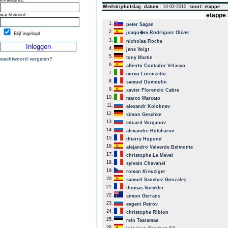
emailadres:
Wedstrijduitslag
datum
: 10-03-2010
soort: etappe
etappe 
wachtwoord:
1.
peter Sagan
2.
joaqu�m Rodriguez Oliver
Blijf ingelogd
3.
nicholas Roche
4.
jens Voigt
5.
tony Martin
wachtwoord vergeten?
6.
alberto Contador Velasco
7.
mirco Lorenzetto
8.
samuel Dumoulin
9.
xavier Florencio Cabre
10.
marco Marcato
11.
alexandr Kolobnev
12.
simon Geschke
13.
eduard Vorganov
14.
alexandre Botcharov
15.
thierry Hupond
16.
alejandro Valverde Belmonte
17.
christophe Le Mevel
18.
sylvain Chavanel
19.
roman Kreuziger
20.
samuel Sanchez Gonzalez
21.
thomas Voeckler
22.
simon Gerrans
23.
evgeni Petrov
24.
christophe Riblon
25.
rein Taaramae
26.