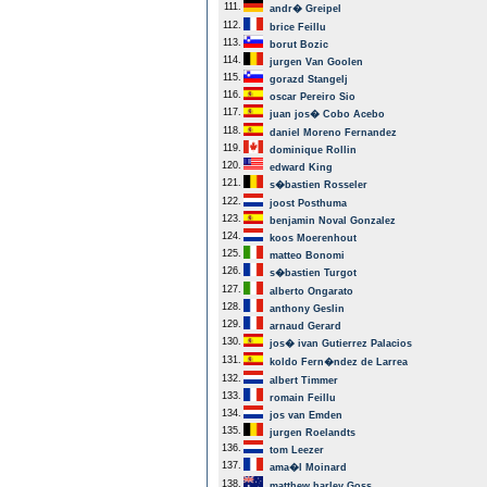
111.
andr� Greipel
112.
brice Feillu
113.
borut Bozic
114.
jurgen Van Goolen
115.
gorazd Stangelj
116.
oscar Pereiro Sio
117.
juan jos� Cobo Acebo
118.
daniel Moreno Fernandez
119.
dominique Rollin
120.
edward King
121.
s�bastien Rosseler
122.
joost Posthuma
123.
benjamin Noval Gonzalez
124.
koos Moerenhout
125.
matteo Bonomi
126.
s�bastien Turgot
127.
alberto Ongarato
128.
anthony Geslin
129.
arnaud Gerard
130.
jos� ivan Gutierrez Palacios
131.
koldo Fern�ndez de Larrea
132.
albert Timmer
133.
romain Feillu
134.
jos van Emden
135.
jurgen Roelandts
136.
tom Leezer
137.
ama�l Moinard
138.
matthew harley Goss