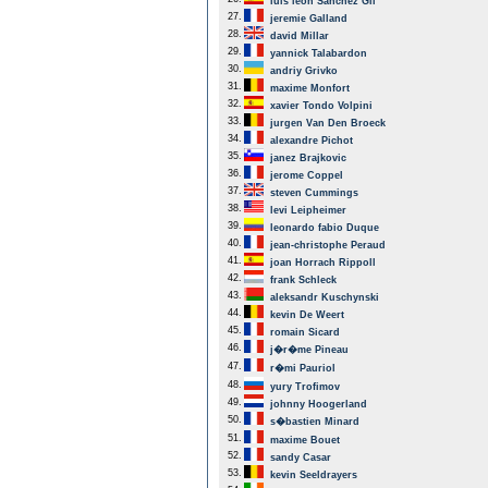
luis leon Sanchez Gil
27.
jeremie Galland
28.
david Millar
29.
yannick Talabardon
30.
andriy Grivko
31.
maxime Monfort
32.
xavier Tondo Volpini
33.
jurgen Van Den Broeck
34.
alexandre Pichot
35.
janez Brajkovic
36.
jerome Coppel
37.
steven Cummings
38.
levi Leipheimer
39.
leonardo fabio Duque
40.
jean-christophe Peraud
41.
joan Horrach Rippoll
42.
frank Schleck
43.
aleksandr Kuschynski
44.
kevin De Weert
45.
romain Sicard
46.
j�r�me Pineau
47.
r�mi Pauriol
48.
yury Trofimov
49.
johnny Hoogerland
50.
s�bastien Minard
51.
maxime Bouet
52.
sandy Casar
53.
kevin Seeldrayers