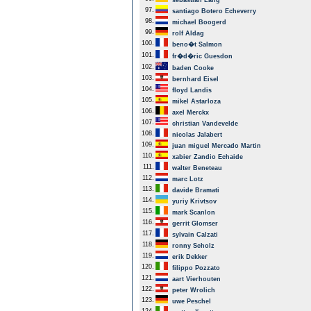
sebastian Lang
97.
santiago Botero Echeverry
98.
michael Boogerd
99.
rolf Aldag
100.
beno�t Salmon
101.
fr�d�ric Guesdon
102.
baden Cooke
103.
bernhard Eisel
104.
floyd Landis
105.
mikel Astarloza
106.
axel Merckx
107.
christian Vandevelde
108.
nicolas Jalabert
109.
juan miguel Mercado Martin
110.
xabier Zandio Echaide
111.
walter Beneteau
112.
marc Lotz
113.
davide Bramati
114.
yuriy Krivtsov
115.
mark Scanlon
116.
gerrit Glomser
117.
sylvain Calzati
118.
ronny Scholz
119.
erik Dekker
120.
filippo Pozzato
121.
aart Vierhouten
122.
peter Wrolich
123.
uwe Peschel