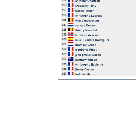
152.
anthony Charteau
153.
s�bastien Joly
154.
franck Renier
155.
christophe Laurent
156.
wim Vansevenant
157.
servais Knaven
158.
thierry Marichal
159.
kurt-asle Arvesen
160.
mikel Pradera Rodriguez
161.
bram De Groot
162.
fr�d�ric Finot
163.
jean-patrick Nazon
164.
matthew Wilson
165.
christophe Edaleine
166.
jimmy Casper
167.
ludovic Martin