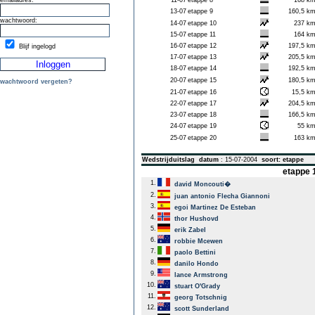
emailadres:
11-07
etappe 8
168 k
13-07
etappe 9
160,5 k
wachtwoord:
14-07
etappe 10
237 k
15-07
etappe 11
164 k
16-07
etappe 12
197,5 k
Blijf ingelogd
17-07
etappe 13
205,5 k
18-07
etappe 14
192,5 k
20-07
etappe 15
180,5 k
wachtwoord vergeten?
21-07
etappe 16
15,5 k
22-07
etappe 17
204,5 k
23-07
etappe 18
166,5 k
24-07
etappe 19
55 k
25-07
etappe 20
163 k
Wedstrijduitslag
datum
: 15-07-2004
soort: etappe
etappe 1
1.
david Moncouti�
2.
juan antonio Flecha Giannoni
3.
egoi Martinez De Esteban
4.
thor Hushovd
5.
erik Zabel
6.
robbie Mcewen
7.
paolo Bettini
8.
danilo Hondo
9.
lance Armstrong
10.
stuart O'Grady
11.
georg Totschnig
12.
scott Sunderland