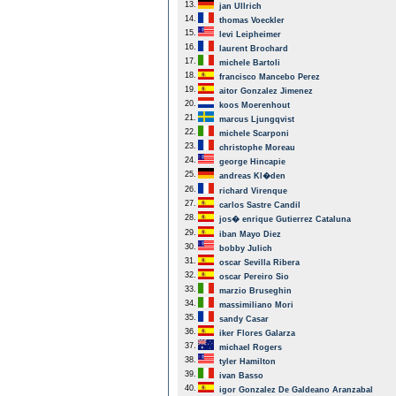
13.
jan Ullrich
14.
thomas Voeckler
15.
levi Leipheimer
16.
laurent Brochard
17.
michele Bartoli
18.
francisco Mancebo Perez
19.
aitor Gonzalez Jimenez
20.
koos Moerenhout
21.
marcus Ljungqvist
22.
michele Scarponi
23.
christophe Moreau
24.
george Hincapie
25.
andreas Kl�den
26.
richard Virenque
27.
carlos Sastre Candil
28.
jos� enrique Gutierrez Cataluna
29.
iban Mayo Diez
30.
bobby Julich
31.
oscar Sevilla Ribera
32.
oscar Pereiro Sio
33.
marzio Bruseghin
34.
massimiliano Mori
35.
sandy Casar
36.
iker Flores Galarza
37.
michael Rogers
38.
tyler Hamilton
39.
ivan Basso
40.
igor Gonzalez De Galdeano Aranzabal