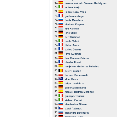
69.
marcos antonio Serrano Rodriguez
70.
andrea No�
71.
isidro Nozal Vega
72.
guillaume Auger
73.
denis Menchov
74.
vladimir Karpets
75.
kim Kirchen
76.
jens Voigt
77.
bert Grabsch
78.
paolo Valoti
79.
didier Rous
80.
carlos Dacruz
81.
j�rg Ludewig
82.
iker Camano Ortuzar
83.
nicolas Portal
84.
jos� ivan Gutierrez Palacios
85.
peter Farazijn
86.
dariusz Baranowski
87.
allan Davis
88.
inigo Landaluze
89.
grischa Niermann
90.
manuel Beltran Martinez
91.
giuseppe Guerini
92.
stefano Zanini
93.
viatcheslav Ekimov
94.
pavel Padrnos
95.
alexandre Botcharov
96.