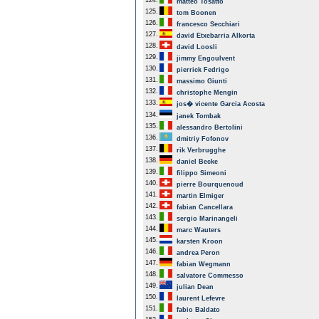
124.
matteo Tosatto
125.
tom Boonen
126.
francesco Secchiari
127.
david Etxebarria Alkorta
128.
david Loosli
129.
jimmy Engoulvent
130.
pierrick Fedrigo
131.
massimo Giunti
132.
christophe Mengin
133.
jos� vicente Garcia Acosta
134.
janek Tombak
135.
alessandro Bertolini
136.
dmitriy Fofonov
137.
rik Verbrugghe
138.
daniel Becke
139.
filippo Simeoni
140.
pierre Bourquenoud
141.
martin Elmiger
142.
fabian Cancellara
143.
sergio Marinangeli
144.
marc Wauters
145.
karsten Kroon
146.
andrea Peron
147.
fabian Wegmann
148.
salvatore Commesso
149.
julian Dean
150.
laurent Lefevre
151.
fabio Baldato