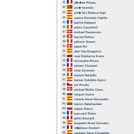
41.
j�r�me Pineau
42.
jos� Azevedo
43.
jos� luis Rubiera Vigil
44.
santos Gonzalez Capilla
45.
patrice Halgand
46.
pietro Caucchioli
47.
michael Rasmussen
48.
laurent Dufaux
49.
gilberto Simoni
50.
jakob Piil
51.
aitor Osa Eizaguirre
52.
unai Etxebarria Arana
53.
christophe Rinero
54.
sylvain Chavanel
55.
nicki Sorensen
56.
daniele Nardello
57.
haimar Zubeldia Agirre
58.
jan Hruska
59.
michael Moller Claus
60.
serguei Ivanov
61.
roberto Heras Hernandez
62.
marius Sabaliauskas
63.
evgeni Petrov
64.
jean-cyril Robin
65.
gilles Bouvard
66.
benjamin Noval Gonzalez
67.
st�phane Goubert
68.
santiago Perez Fernandez