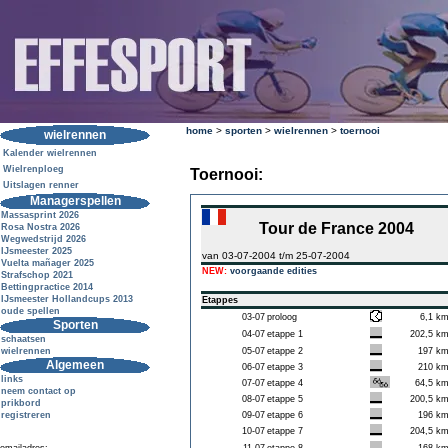
home
>
sporten
>
wielrennen
>
toernooi
wielrennen
Kalender wielrennen
Wielrenploeg
Toernooi:
Uitslagen renner
Managerspellen
Massasprint 2026
Tour de France 2004
Rosa Nostra 2026
Wegwedstrijd 2026
IJsmeester 2025
van 03-07-2004 t/m 25-07-2004
Vuelta mañager 2025
NEW:
voorgaande edities
Strafschop 2021
Bettingpractice 2014
IJsmeester Hollandcups 2013
Etappes
oude spellen
03-07
proloog
6,1 k
Sporten
04-07
etappe 1
202,5 k
schaatsen
wielrennen
05-07
etappe 2
197 k
Algemeen
06-07
etappe 3
210 k
links
07-07
etappe 4
64,5 k
neem contact op
08-07
etappe 5
200,5 k
prikbord
registreren
09-07
etappe 6
196 k
10-07
etappe 7
204,5 k