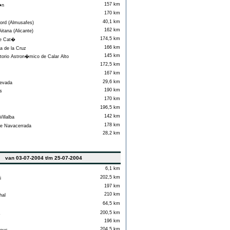
157 km
�n
170 km
40,1 km
ord (Almusafes)
162 km
itana (Alicante)
174,5 km
e Cat�
166 km
 de la Cruz
145 km
orio Astron�mico de Calar Alto
172,5 km
167 km
29,6 km
evada
190 km
s
170 km
196,5 km
142 km
illalba
178 km
e Navacerrada
28,2 km
van 03-07-2004 t/m 25-07-2004
6,1 km
202,5 km
i
197 km
210 km
al
64,5 km
200,5 km
s
196 km
204,5 km