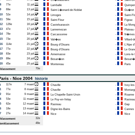
Ch�teaubraint
-
Saint-Br
8
77e
11 juli
Lamballe
-
Quimper
9
69e
13 juli
Saint-L�onard-de-Noblat
-
Gu�ret
10
52e
14 juli
Limoges
-
Saint-Fl
11
59e
15 juli
Saint-Flour
-
Figeac
12
126e
16 juli
Castelsarassin
-
La Mong
13
47e
17 juli
Lannemezan
-
Plateau d
14
78e
18 juli
Carcassonne
-
N�mes
15
73e
20 juli
Valr�as
-
Villard-d
16
114e
21 juli
Bourg d'Oisans
-
L'Alpe d
17
77e
22 juli
Bourg d'Oisans
-
Le Grand
18
83e
23 juli
Annemasse
-
Lons-le-S
19
89e
24 juli
Besan�on
-
Besan�
20
45e
25 juli
Montereau
-
Paris
70e
klassement
aris - Nice 2004
historie
g
117e
7 maart
Chaville
-
Issy-les
1
77e
8 maart
Chaville
-
Montarg
2
91e
9 maart
La Chapelle-Saint-Ursin
-
Roanne
4
53e
11 maart
Le Puy-en-Velay
-
Rasteau
5
62e
12 maart
Rasteau
-
Gap
6
18e
13 maart
Digne-les-Bains
-
Cannes
7
27e
14 maart
Nice
-
Nice
32e
klassement
48e
enklassement