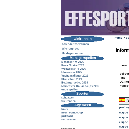
home
>
sp
wielrennen
Kalender wielrennen
Wielrenploeg
Inform
Uitslagen renner
Managerspellen
Massasprint 2026
Rosa Nostra 2026
naam:
Wegwedstrijd 2026
IJsmeester 2025
geboor
Vuelta mañager 2025
land:
Strafschop 2021
UCI n
Bettingpractice 2014
huidig
IJsmeester Hollandcups 2013
oude spellen
Sporten
schaatsen
V
wielrennen
Algemeen
proloo
links
neem contact op
etappe 
prikbord
etappe 
registreren
etappe 
etappe 