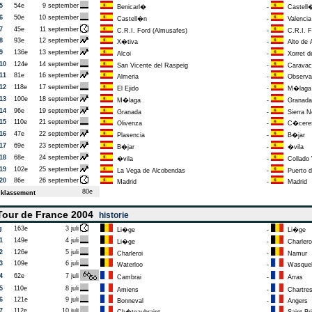
5
54e
9 september
Benicarl�
-
Castell
6
50e
10 september
Castell�n
-
Valencia
7
45e
11 september
C.R.I. Ford (Almusafes)
-
C.R.I. F
8
93e
12 september
X�tiva
-
Alto de A
9
136e
13 september
Alcoi
-
Xorret d
10
124e
14 september
San Vicente del Raspeig
-
Caravaca
11
81e
16 september
Almeria
-
Observat
12
118e
17 september
El Ejido
-
M�laga
13
100e
18 september
M�laga
-
Granada
14
96e
19 september
Granada
-
Sierra N
15
110e
21 september
Olivenza
-
C�cere
16
47e
22 september
Plasencia
-
B�jar
17
69e
23 september
B�jar
-
�vila
18
68e
24 september
�vila
-
Collado V
19
102e
25 september
La Vega de Alcobendas
-
Puerto d
20
86e
26 september
Madrid
-
Madrid
80e
klassement
our de France 2004
historie
g
163e
3 juli
Li�ge
-
Li�ge
1
149e
4 juli
Li�ge
-
Charlero
2
126e
5 juli
Charleroi
-
Namur
3
109e
6 juli
Waterloo
-
Wasqueh
4
62e
7 juli
Cambrai
-
Arras
5
110e
8 juli
Amiens
-
Chartre
6
121e
9 juli
Bonneval
-
Angers
7
112e
10 juli