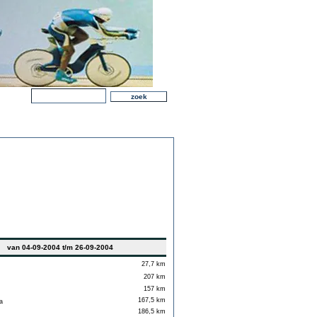
van 04-09-2004 t/m 26-09-2004
27,7 km
207 km
157 km
167,5 km
a
186,5 km