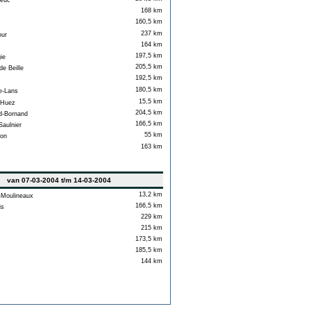
ieuc
168 km
160,5 km
237 km
our
164 km
197,5 km
ie
205,5 km
e Beille
192,5 km
180,5 km
e-Lans
15,5 km
'Huez
204,5 km
-Bornand
166,5 km
aulnier
55 km
on
163 km
van 07-03-2004 t/m 14-03-2004
13,2 km
-Moulineaux
166,5 km
is
229 km
215 km
173,5 km
185,5 km
144 km