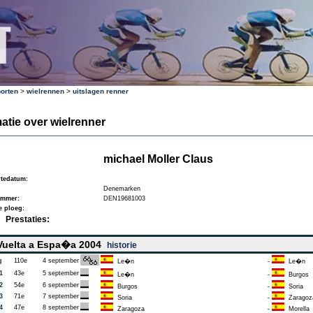
orten
>
wielrennen
>
uitslagen renner
atie over wielrenner
michael Moller Claus
tedatum:
Denemarken
ummer:
DEN19681003
e ploeg:
Prestaties:
uelta a Espa�a 2004
historie
g
110e
4 september
Le�n
-
Le�n
1
43e
5 september
Le�n
-
Burgos
2
54e
6 september
Burgos
-
Soria
3
71e
7 september
Soria
-
Zaragoz
4
47e
8 september
Zaragoza
-
Morella