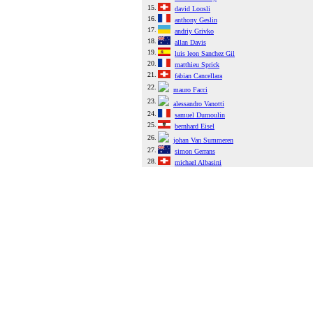
15.
david Loosli
16.
anthony Geslin
17.
andriy Grivko
18.
allan Davis
19.
luis leon Sanchez Gil
20.
matthieu Sprick
21.
fabian Cancellara
22.
mauro Facci
23.
alessandro Vanotti
24.
samuel Dumoulin
25.
bernhard Eisel
26.
johan Van Summeren
27.
simon Gerrans
28.
michael Albasini