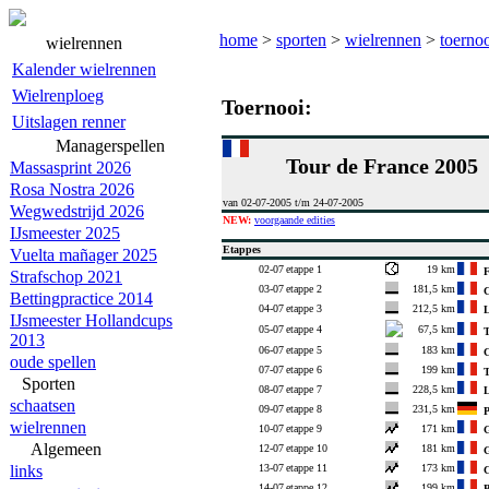
home
>
sporten
>
wielrennen
>
toerno
wielrennen
Kalender wielrennen
Wielrenploeg
Toernooi:
Uitslagen renner
Managerspellen
Tour de France 2005
Massasprint 2026
Rosa Nostra 2026
van 02-07-2005 t/m 24-07-2005
Wegwedstrijd 2026
NEW:
voorgaande edities
IJsmeester 2025
Etappes
Vuelta mañager 2025
02-07
etappe 1
19 km
Fr
Strafschop 2021
03-07
etappe 2
181,5 km
C
Bettingpractice 2014
04-07
etappe 3
212,5 km
La
IJsmeester Hollandcups
05-07
etappe 4
67,5 km
T
2013
06-07
etappe 5
183 km
C
oude spellen
07-07
etappe 6
199 km
T
Sporten
08-07
etappe 7
228,5 km
L
schaatsen
09-07
etappe 8
231,5 km
Pf
wielrennen
10-07
etappe 9
171 km
G
Algemeen
12-07
etappe 10
181 km
G
13-07
etappe 11
173 km
links
Co
14-07
etappe 12
199 km
B