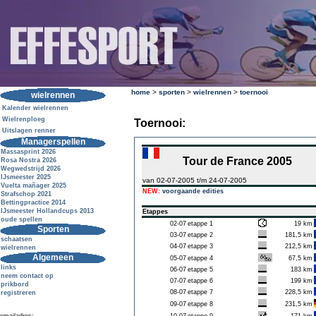
home
>
sporten
>
wielrennen
>
toernooi
wielrennen
Kalender wielrennen
Wielrenploeg
Toernooi:
Uitslagen renner
Managerspellen
Massasprint 2026
Tour de France 2005
Rosa Nostra 2026
Wegwedstrijd 2026
IJsmeester 2025
van 02-07-2005 t/m 24-07-2005
Vuelta mañager 2025
NEW:
voorgaande edities
Strafschop 2021
Bettingpractice 2014
IJsmeester Hollandcups 2013
Etappes
oude spellen
02-07
etappe 1
19 km
Sporten
03-07
etappe 2
181,5 km
schaatsen
04-07
etappe 3
212,5 km
wielrennen
Algemeen
05-07
etappe 4
67,5 km
links
06-07
etappe 5
183 km
neem contact op
07-07
etappe 6
199 km
prikbord
08-07
etappe 7
228,5 km
registreren
09-07
etappe 8
231,5 km