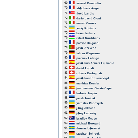
69.
samuel Dumoulin
70.
st�phane Auge
71.
floyd Landis
72.
dario david Cioni
73.
mauro Gerosa
74.
yuriy Krivtsov
75.
bram Tankink
76.
rafael Nuritdinov
77.
patrice Halgand
78.
jos� Azevedo
79.
fabian Wegmann
80.
pierrick Fedrigo
81.
jos� luis Arrieta Lujambio
82.
david Loosli
83.
rubens Bertogliati
84.
jos� luis Rubiera Vigil
85.
matthias Kessler
86.
juan manuel Garate Cepa
87.
ludovic Turpin
88.
janek Tombak
89.
yaroslav Popovych
90.
j�rg Jaksche
91.
j�rg Ludewig
92.
bradley Mcgee
93.
michael Boogerd
94.
thomas L�vkvist
95.
stephan Schreck