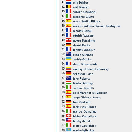
41.
erik Dekker
42.
axel Merckx
43.
sylvain Chavanel
44.
massimo Giunti
45.
oscar Sevilla Ribera
46.
marcos antonio Serrano Rodriguez
47.
nicolas Portal
48.
c�dric Vasseur
49.
georg Totschnig
50.
daniel Becke
51.
thomas Voeckler
52.
simon Gerrans
53.
andriy Grivko
54.
david Moncouti�
55.
santiago Botero Echeverry
56.
sebastian Lang
57.
luke Roberts
58.
laszlo Bodrogi
59.
stefano Garzelli
60.
egoi Martinez De Esteban
61.
angel Vicioso Arcos
62.
bert Grabsch
63.
inaki Isasi Flores
64.
manuel Quinziato
65.
fabian Cancellara
66.
bobby Julich
67.
pietro Caucchioli
68.
maxim Iglinskiy