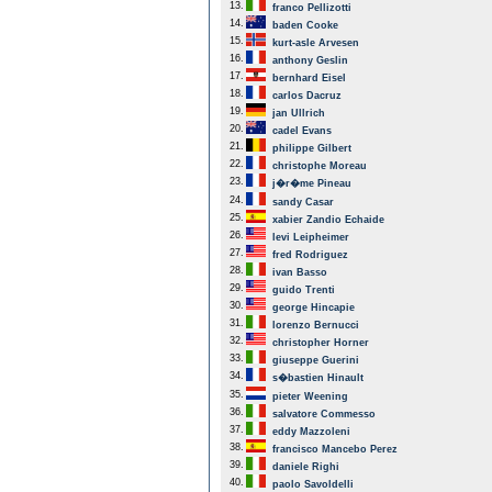
13.
franco Pellizotti
14.
baden Cooke
15.
kurt-asle Arvesen
16.
anthony Geslin
17.
bernhard Eisel
18.
carlos Dacruz
19.
jan Ullrich
20.
cadel Evans
21.
philippe Gilbert
22.
christophe Moreau
23.
j�r�me Pineau
24.
sandy Casar
25.
xabier Zandio Echaide
26.
levi Leipheimer
27.
fred Rodriguez
28.
ivan Basso
29.
guido Trenti
30.
george Hincapie
31.
lorenzo Bernucci
32.
christopher Horner
33.
giuseppe Guerini
34.
s�bastien Hinault
35.
pieter Weening
36.
salvatore Commesso
37.
eddy Mazzoleni
38.
francisco Mancebo Perez
39.
daniele Righi
40.
paolo Savoldelli