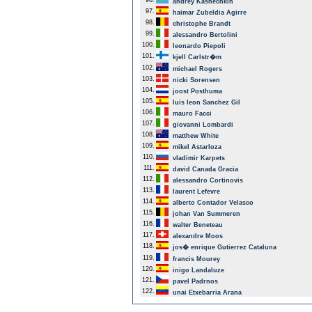
96.
andrey Kashechkin
97.
haimar Zubeldia Agirre
98.
christophe Brandt
99.
alessandro Bertolini
100.
leonardo Piepoli
101.
kjell Carlstr�m
102.
michael Rogers
103.
nicki Sorensen
104.
joost Posthuma
105.
luis leon Sanchez Gil
106.
mauro Facci
107.
giovanni Lombardi
108.
matthew White
109.
mikel Astarloza
110.
vladimir Karpets
111.
david Canada Gracia
112.
alessandro Cortinovis
113.
laurent Lefevre
114.
alberto Contador Velasco
115.
johan Van Summeren
116.
walter Beneteau
117.
alexandre Moos
118.
jos� enrique Gutierrez Cataluna
119.
francis Mourey
120.
inigo Landaluze
121.
pavel Padrnos
122.
unai Etxebarria Arana