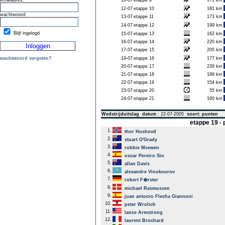
emailadres:
10-07
etappe 9
171 km
12-07
etappe 10
181 km
wachtwoord:
13-07
etappe 11
173 km
14-07
etappe 12
199 km
Blijf ingelogd
15-07
etappe 13
162 km
16-07
etappe 14
220 km
17-07
etappe 15
205 km
wachtwoord vergeten?
19-07
etappe 16
177 km
20-07
etappe 17
239 km
21-07
etappe 18
189 km
22-07
etappe 19
154 km
23-07
etappe 20
55 km
24-07
etappe 21
160 km
Wedstrijduitslag
datum
: 22-07-2005
soort: punten
etappe 19 -
1.
thor Hushovd
2.
stuart O'Grady
3.
robbie Mcewen
4.
oscar Pereiro Sio
5.
allan Davis
6.
alexandre Vinokourov
7.
robert F�rster
8.
michael Rasmussen
9.
juan antonio Flecha Giannoni
10.
peter Wrolich
11.
lance Armstrong
12.
laurent Brochard