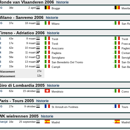
onde van Vlaanderen 2006
historie
AG
38e
2 april
Brugge
-
Meerb
ilano - Sanremo 2006
historie
AG
37e
18 maart
Milano
-
San R
irreno - Adriatico 2006
historie
1
43e
8 maart
Tivoli
-
Tivoli
2
17e
9 maart
Tivoli
-
Frascat
3
42e
10 maart
Avezzano
-
Pagliet
4
28e
11 maart
Paglieta
-
Civitan
5
58e
12 maart
Servigliano
-
Servigl
6
42e
13 maart
San Benedetto Del Tronto
-
San Gi
7
33e
14 maart
Campli
-
San Ben
27e
klassement
12e
klassement
iro di Lombardia 2005
historie
AG
62e
15 oktober
Mendrisio
-
Como
aris - Tours 2005
historie
AG
27e
9 oktober
St Arnoult-en-Yvelines
-
Tours
K wielrennen 2005
historie
strijd
16e
25 september
Madrid
-
Madrid