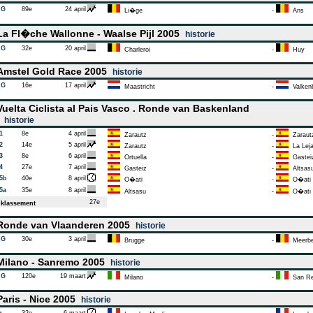
AG
89e
24 april
Li�ge
-
Ans
a Fl�che Wallonne - Waalse Pijl 2005
historie
AG
32e
20 april
Charleroi
-
Huy
mstel Gold Race 2005
historie
AG
16e
17 april
Maastricht
-
Valken
uelta Ciclista al Pais Vasco . Ronde van Baskenland
5
historie
1
8e
4 april
Zarautz
-
Zaraut
2
14e
5 april
Zarautz
-
La Leja
3
8e
6 april
Ortuella
-
Gastei
4
27e
7 april
Gasteiz
-
Altsas
 5b
40e
8 april
O�ati
-
O�ati
5a
35e
8 april
Altsasu
-
O�ati
27e
klassement
onde van Vlaanderen 2005
historie
AG
30e
3 april
Brugge
-
Meerb
ilano - Sanremo 2005
historie
AG
120e
19 maart
Milano
-
San R
aris - Nice 2005
historie