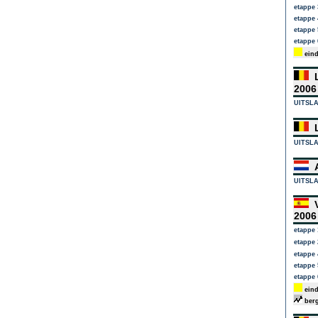
etappe 
etappe 
etappe 
etappe 
eind
L
200
UITSL
L
UITSL
A
UITSL
V
200
etappe 
etappe 
etappe 
etappe 
etappe 
eind
berg