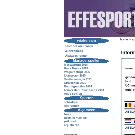
home
>
sp
wielrennen
Kalender wielrennen
Wielrenploeg
Inform
Uitslagen renner
Managerspellen
Massasprint 2026
Rosa Nostra 2026
naam:
Wegwedstrijd 2026
IJsmeester 2025
geboor
Vuelta mañager 2025
land:
Strafschop 2021
UCI n
Bettingpractice 2014
huidig
IJsmeester Hollandcups 2013
oude spellen
Sporten
schaatsen
L
wielrennen
Algemeen
UITSL
links
neem contact op
A
prikbord
registreren
UITSL