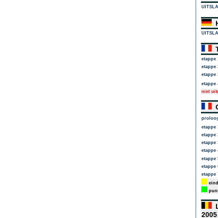
UITSL
H
UITSL
T
etappe 
etappe 
etappe 
etappe 
niet ui
C
proloo
etappe 
etappe 
etappe 
etappe 
etappe 
etappe 
etappe 
eind
punt
L
200