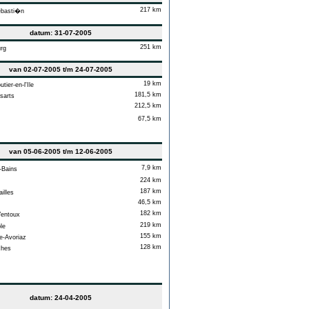
217 km
basti�n
datum: 31-07-2005
251 km
rg
van 02-07-2005 t/m 24-07-2005
19 km
ier-en-l'Ile
181,5 km
sarts
212,5 km
67,5 km
van 05-06-2005 t/m 12-06-2005
7,9 km
-Bains
224 km
187 km
illes
46,5 km
182 km
entoux
219 km
le
155 km
-Avoriaz
128 km
ches
datum: 24-04-2005