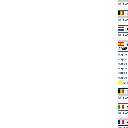
UITSL
L
UITSL
A
UITSL
V
200
etappe 
etappe 
etappe 
etappe 
etappe
etappe 
eind
R
UITSL
M
UITSL
P