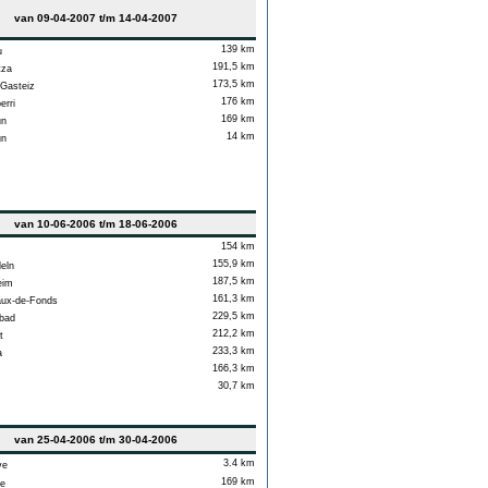
van 09-04-2007 t/m 14-04-2007
139 km
u
191,5 km
tza
173,5 km
-Gasteiz
176 km
rri
169 km
un
14 km
un
van 10-06-2006 t/m 18-06-2006
154 km
155,9 km
eln
187,5 km
eim
161,3 km
ux-de-Fonds
229,5 km
bad
212,2 km
t
233,3 km
a
166,3 km
30,7 km
van 25-04-2006 t/m 30-04-2006
3.4 km
e
169 km
e