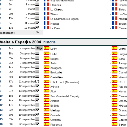
g
32e
6 maart
Issy-les-Moulineaux
-
Issy-le
1
9e
7 maart
Etampes
-
Chabri
2
7e
8 maart
La Ch�tre
-
Thiers
3
20e
9 maart
Thiers
-
La Cham
4
13e
10 maart
La Chambon-sur-Lignon
-
Mont�l
5
8e
11 maart
Rognes
-
Toulon 
6
13e
12 maart
La Crau
-
Canne
3e
klassement
uelta a Espa�a 2004
historie
g
94e
4 september
Le�n
-
Le�n
1
18e
5 september
Le�n
-
Burgos
2
45e
6 september
Burgos
-
Soria
3
24e
7 september
Soria
-
Zarago
4
74e
8 september
Zaragoza
-
Morell
5
25e
9 september
Benicarl�
-
Castel
6
45e
10 september
Castell�n
-
Valenci
7
77e
11 september
C.R.I. Ford (Almusafes)
-
C.R.I. 
8
28e
12 september
X�tiva
-
Alto de 
9
27e
13 september
Alcoi
-
Xorret
10
18e
14 september
San Vicente del Raspeig
-
Caravac
11
24e
16 september
Almeria
-
Observa
12
17e
17 september
El Ejido
-
M�lag
13
32e
18 september
M�laga
-
Grana
14
30e
19 september
Granada
-
Sierra 
15
63e
21 september
Olivenza
-
C�cer
16
58e
22 september
Plasencia
-
B�jar