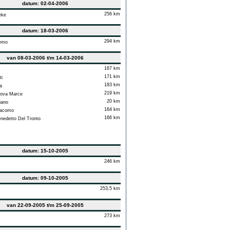
datum: 02-04-2006
256 km
eke
datum: 18-03-2006
294 km
emo
van 08-03-2006 t/m 14-03-2006
167 km
171 km
i
183 km
a
219 km
ova Marce
20 km
iano
164 km
acomo
166 km
edetto Del Tronto
datum: 15-10-2005
246 km
datum: 09-10-2005
253,5 km
van 22-09-2005 t/m 25-09-2005
273 km