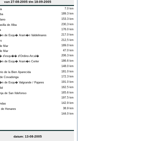
van 27-08-2005 t/m 18-09-2005
7.0 km
da
189.3 km
ba
153.3 km
lano
230,3 km
illa de Alba
176.0 km
a
217.0 km
n de Esqu� Aram�n Valdelinares
212,5 km
�s
189.0 km
de Mar
47.0 km
de Mar
206.3 km
 d'esqu�� d'Ordino-Arcal�
186.6 km
�n de Esqu� Aram�n Cerler
148.0 km
181.0 km
io de la Bien Aparecida
172.3 km
de Covadonga
191.0 km
n de Esqu� Valgrande / Pajares
162.5 km
lid
165.6 km
ja de San Ildefonso
197.5 km
142.9 km
ndas
38.9 km
 de Henares
144.0 km
datum: 13-08-2005