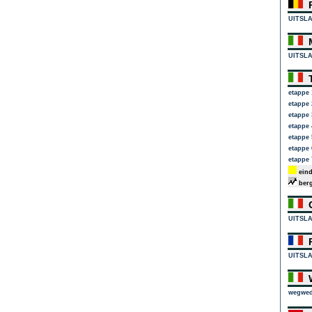
R
UITSL
M
UITSL
T
etappe 
etappe 
etappe 
etappe 
etappe 
etappe 
etappe 
eind
berg
G
UITSL
P
UITSL
W
wegwed