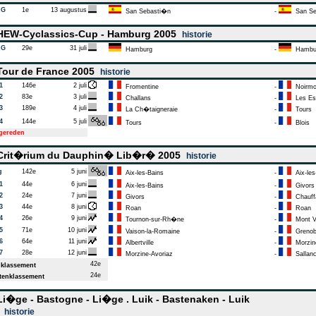
AG
1e
13 augustus
San Sebasti�n
-
San Se
EW-Cyclassics-Cup - Hamburg 2005
historie
AG
29e
31 juli
Hamburg
-
Hambu
our de France 2005
historie
1
146e
2 juli
Fromentine
-
Noirmout
2
83e
3 juli
Challans
-
Les Es
3
189e
4 juli
La Ch�taigneraie
-
Tours
4
144e
5 juli
Tours
-
Blois
tgereden
rit�rium du Dauphin� Lib�r� 2005
historie
g
142e
5 juni
Aix-les-Bains
-
Aix-les
1
44e
6 juni
Aix-les-Bains
-
Givors
2
24e
7 juni
Givors
-
Chauffa
3
44e
8 juni
Roan
-
Roan
4
26e
9 juni
Tournon-sur-Rh�ne
-
Mont V
5
71e
10 juni
Vaison-la-Romaine
-
Grenob
6
64e
11 juni
Albertville
-
Morzine
7
28e
12 juni
Morzine-Avoriaz
-
Sallan
42e
klassement
24e
enklassement
i�ge - Bastogne - Li�ge . Luik - Bastenaken - Luik
5
historie