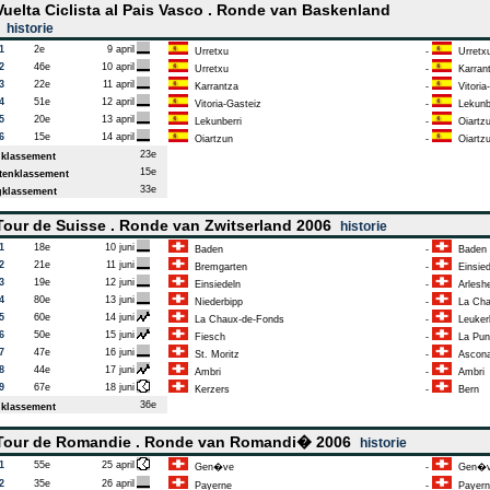
uelta Ciclista al Pais Vasco . Ronde van Baskenland
7
historie
1
2e
9 april
Urretxu
-
Urretx
2
46e
10 april
Urretxu
-
Karran
3
22e
11 april
Karrantza
-
Vitoria
4
51e
12 april
Vitoria-Gasteiz
-
Lekunbe
5
20e
13 april
Lekunberri
-
Oiartz
6
15e
14 april
Oiartzun
-
Oiartz
23e
klassement
15e
enklassement
33e
klassement
our de Suisse . Ronde van Zwitserland 2006
historie
1
18e
10 juni
Baden
-
Baden
2
21e
11 juni
Bremgarten
-
Einsied
3
19e
12 juni
Einsiedeln
-
Arlesh
4
80e
13 juni
Niederbipp
-
La Cha
5
60e
14 juni
La Chaux-de-Fonds
-
Leuker
6
50e
15 juni
Fiesch
-
La Pun
7
47e
16 juni
St. Moritz
-
Ascon
8
44e
17 juni
Ambri
-
Ambri
9
67e
18 juni
Kerzers
-
Bern
36e
klassement
our de Romandie . Ronde van Romandi� 2006
historie
1
55e
25 april
Gen�ve
-
Gen�v
2
35e
26 april
Payerne
-
Payern