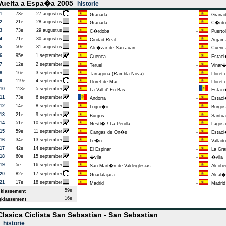
uelta a Espa�a 2005
historie
1
73e
27 augustus
Granada
-
Grana
2
21e
28 augustus
Granada
-
C�rdo
3
73e
29 augustus
C�rdoba
-
Puertol
4
71e
30 augustus
Ciudad Real
-
Argamas
5
50e
31 augustus
Alc�zar de San Juan
-
Cuenc
6
95e
1 september
Cuenca
-
Estaci�
7
12e
2 september
Teruel
-
Vinar
8
16e
3 september
Tarragona (Rambla Nova)
-
Lloret 
9
119e
4 september
Lloret de Mar
-
Lloret 
10
113e
5 september
La Vall d' En Bas
-
Estaci�
11
73e
6 september
Andorra
-
Estaci
12
14e
8 september
Logro�o
-
Burgos
13
21e
9 september
Burgos
-
Santuar
14
51e
10 september
Nestl� / La Penilla
-
Lagos 
15
59e
11 september
Cangas de On�s
-
Estaci�
16
34e
13 september
Le�n
-
Vallado
17
42e
14 september
El Espinar
-
La Gran
18
60e
15 september
�vila
-
�vila
19
5e
16 september
San Mart�n de Valdeiglesias
-
Alcobe
20
82e
17 september
Guadalajara
-
Alcal�
21
17e
18 september
Madrid
-
Madrid
59e
klassement
16e
klassement
lasica Ciclista San Sebastian - San Sebastian
5
historie