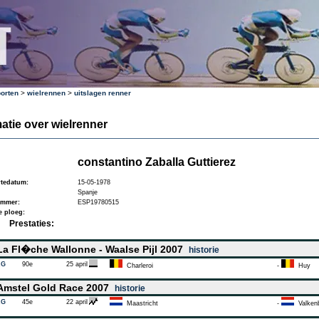
orten
>
wielrennen
>
uitslagen renner
atie over wielrenner
constantino Zaballa Guttierez
tedatum:
15-05-1978
Spanje
ummer:
ESP19780515
e ploeg:
Prestaties:
a Fl�che Wallonne - Waalse Pijl 2007
historie
AG
90e
25 april
Charleroi
-
Huy
mstel Gold Race 2007
historie
AG
45e
22 april
Maastricht
-
Valken