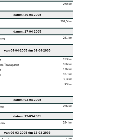
260 km
datum: 20-04-2005
201,5 km
datum: 17-04-2005
251 km
burg
van 04-04-2005 t/m 08-04-2005
133 km
z
166 km
na-Trapagaran
176 km
z
167 km
u
9,3 km
93 km
datum: 03-04-2005
256 km
eke
datum: 19-03-2005
294 km
emo
van 06-03-2005 t/m 13-03-2005