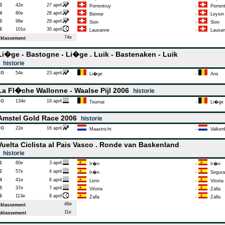
3
42e
27 april
Porrentruy
-
Porrent
4
80e
28 april
Bienne
-
Leysin
5
99e
29 april
Sion
-
Sion
6
101e
30 april
Lausanne
-
Lausan
74e
klassement
i�ge - Bastogne - Li�ge . Luik - Bastenaken - Luik
6
historie
AG
54e
23 april
Li�ge
-
Ans
a Fl�che Wallonne - Waalse Pijl 2006
historie
AG
134e
19 april
Tournai
-
Li�ge
mstel Gold Race 2006
historie
AG
22e
16 april
Maastricht
-
Valken
uelta Ciclista al Pais Vasco . Ronde van Baskenland
6
historie
1
60e
3 april
Ir�n
-
Ir�n
2
57e
4 april
Ir�n
-
Segura
4
41e
6 april
Lerin
-
Vitoria
5
37e
7 april
Vitoria
-
Zalla
6
113e
8 april
Zalla
-
Zalla
46e
klassement
11e
klassement