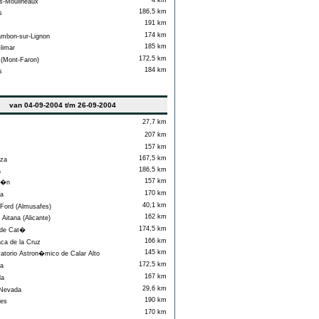
4 km
s-Moulineaux
186,5 km
s
191 km
174 km
bon-sur-Lignon
185 km
imar
172,5 km
(Mont-Faron)
184 km
s
van 04-09-2004 t/m 26-09-2004
27,7 km
207 km
157 km
167,5 km
za
186,5 km
a
157 km
l�n
170 km
a
40,1 km
Ford (Almusafes)
162 km
Aitana (Alicante)
174,5 km
 de Cat�
166 km
a de la Cruz
145 km
torio Astron�mico de Calar Alto
172,5 km
a
167 km
da
29,6 km
Nevada
190 km
es
170 km