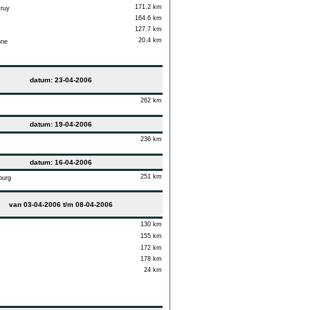
171.2 km
ruy
164.6 km
127.7 km
20.4 km
ne
datum: 23-04-2006
262 km
datum: 19-04-2006
236 km
datum: 16-04-2006
251 km
burg
van 03-04-2006 t/m 08-04-2006
130 km
155 km
172 km
178 km
24 km