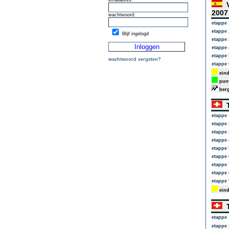
emailadres:
V
200
wachtwoord:
etappe 
etappe 
Blijf ingelogd
etappe 
etappe 
etappe 
wachtwoord vergeten?
etappe 
eind
punt
berg
T
etappe 
etappe 
etappe 
etappe 
etappe 
etappe 
etappe 
etappe 
etappe 
eind
T
etappe 
etappe 