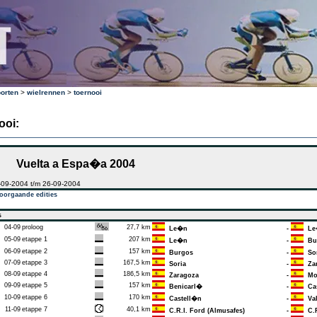
orten
>
wielrennen
>
toernooi
ooi:
Vuelta a Espa�a 2004
-09-2004 t/m 26-09-2004
oorgaande edities
s
04-09
proloog
27,7 km
Le�n
-
Le
05-09
etappe 1
207 km
Le�n
-
Bu
06-09
etappe 2
157 km
Burgos
-
Sor
07-09
etappe 3
167,5 km
Soria
-
Zar
08-09
etappe 4
186,5 km
Zaragoza
-
Mor
09-09
etappe 5
157 km
Benicarl�
-
Cas
10-09
etappe 6
170 km
Castell�n
-
Val
11-09
etappe 7
40,1 km
C.R.I. Ford (Almusafes)
-
C.R