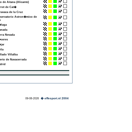
 de Aitana (Alicante)
ret de Cat�
avaca de la Cruz
ervatorio Astron�mico de
o
laga
nada
rra Nevada
ceres
jar
la
lado Villalba
rto de Navacerrada
rid
� effesport.nl 2004
09-08-2026