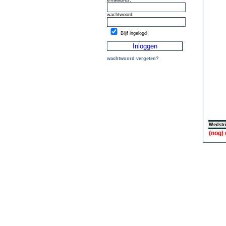
emailadres:
wachtwoord:
Blijf ingelogd
wachtwoord vergeten?
Wedstri
(nog)