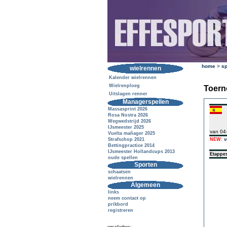
home
>
sp
wielrennen
Kalender wielrennen
Wielrenploeg
Toern
Uitslagen renner
Managerspellen
Massasprint 2026
Rosa Nostra 2026
Wegwedstrijd 2026
IJsmeester 2025
van 04
Vuelta mañager 2025
Strafschop 2021
NEW:
v
Bettingpractice 2014
IJsmeester Hollandcups 2013
Etappe
oude spellen
Sporten
schaatsen
wielrennen
Algemeen
links
neem contact op
prikbord
registreren