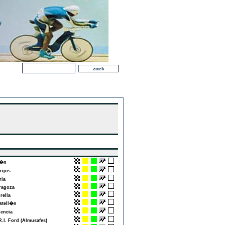
�n
rgos
ia
agoza
ella
tell�n
encia
.I. Ford (Almusafes)