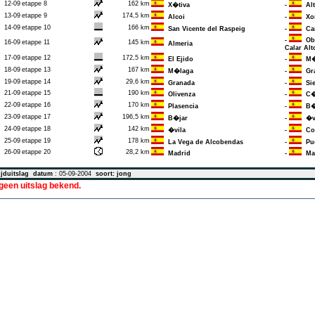
12-09
etappe 8
162 km
X�tiva
-
Alto
13-09
etappe 9
174,5 km
Alcoi
-
Xor
14-09
etappe 10
166 km
San Vicente del Raspeig
-
Car
-
Obs
16-09
etappe 11
145 km
Almeria
Calar Alt
17-09
etappe 12
172,5 km
El Ejido
-
M�
18-09
etappe 13
167 km
M�laga
-
Gra
19-09
etappe 14
29,6 km
Granada
-
Sie
21-09
etappe 15
190 km
Olivenza
-
C�
22-09
etappe 16
170 km
Plasencia
-
B�
23-09
etappe 17
196,5 km
B�jar
-
�vi
24-09
etappe 18
142 km
�vila
-
Col
25-09
etappe 19
178 km
La Vega de Alcobendas
-
Pue
26-09
etappe 20
28,2 km
Madrid
-
Mad
jduitslag
datum
: 05-09-2004
soort: jong
 geen uitslag bekend.