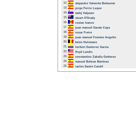
12.
alejandro Valverde Belmonte
13.
jorge Ferrio Luque
14.
tadej Valjavec
15.
stuart O'Grady
16.
ruslan Ivanov
17.
juan manuel Garate Cepa
18.
oscar Freire
19.
juan manuel Fuentes Angullo
20.
kevin Hulsmans
21.
herbert Gutierrez Garcia
22.
floyd Landis
23.
constantino Zaballa Guttierez
24.
manuel Beltran Martinez
25.
carlos Sastre Candil