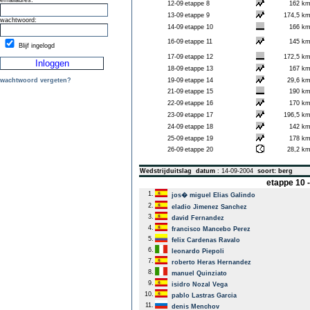
emailadres:
12-09
etappe 8
162 k
13-09
etappe 9
174,5 k
wachtwoord:
14-09
etappe 10
166 k
16-09
etappe 11
145 k
Blijf ingelogd
17-09
etappe 12
172,5 k
18-09
etappe 13
167 k
wachtwoord vergeten?
19-09
etappe 14
29,6 k
21-09
etappe 15
190 k
22-09
etappe 16
170 k
23-09
etappe 17
196,5 k
24-09
etappe 18
142 k
25-09
etappe 19
178 k
26-09
etappe 20
28,2 k
Wedstrijduitslag
datum
: 14-09-2004
soort: berg
etappe 10 
1.
jos� miguel Elias Galindo
2.
eladio Jimenez Sanchez
3.
david Fernandez
4.
francisco Mancebo Perez
5.
felix Cardenas Ravalo
6.
leonardo Piepoli
7.
roberto Heras Hernandez
8.
manuel Quinziato
9.
isidro Nozal Vega
10.
pablo Lastras Garcia
11.
denis Menchov