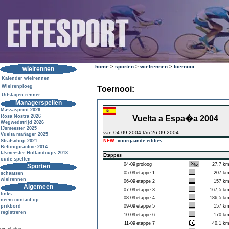
home
>
sporten
>
wielrennen
>
toernooi
wielrennen
Kalender wielrennen
Wielrenploeg
Toernooi:
Uitslagen renner
Managerspellen
Massasprint 2026
Rosa Nostra 2026
Vuelta a Espa�a 2004
Wegwedstrijd 2026
IJsmeester 2025
van 04-09-2004 t/m 26-09-2004
Vuelta mañager 2025
Strafschop 2021
NEW:
voorgaande edities
Bettingpractice 2014
IJsmeester Hollandcups 2013
Etappes
oude spellen
04-09
proloog
27,7 k
Sporten
05-09
etappe 1
207 k
schaatsen
wielrennen
06-09
etappe 2
157 k
Algemeen
07-09
etappe 3
167,5 k
links
08-09
etappe 4
186,5 k
neem contact op
prikbord
09-09
etappe 5
157 k
registreren
10-09
etappe 6
170 k
11-09
etappe 7
40,1 k