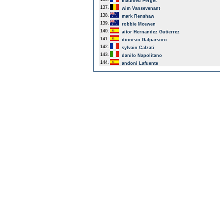
matthieu Perget
137.
wim Vansevenant
138.
mark Renshaw
139.
robbie Mcewen
140.
aitor Hernandez Gutierrez
141.
dionisio Galparsoro
142.
sylvain Calzati
143.
danilo Napolitano
144.
andoni Lafuente