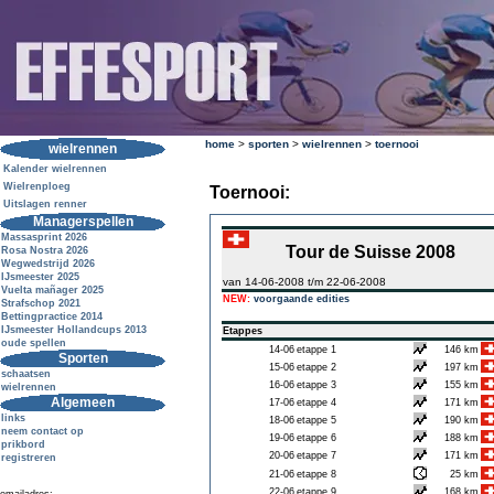
home
>
sporten
>
wielrennen
>
toernooi
wielrennen
Kalender wielrennen
Wielrenploeg
Toernooi:
Uitslagen renner
Managerspellen
Massasprint 2026
Tour de Suisse 2008
Rosa Nostra 2026
Wegwedstrijd 2026
IJsmeester 2025
van 14-06-2008 t/m 22-06-2008
Vuelta mañager 2025
NEW:
voorgaande edities
Strafschop 2021
Bettingpractice 2014
IJsmeester Hollandcups 2013
Etappes
oude spellen
14-06
etappe 1
146 km
Sporten
15-06
etappe 2
197 km
schaatsen
16-06
etappe 3
155 km
wielrennen
Algemeen
17-06
etappe 4
171 km
links
18-06
etappe 5
190 km
neem contact op
19-06
etappe 6
188 km
prikbord
20-06
etappe 7
171 km
registreren
21-06
etappe 8
25 km
22-06
etappe 9
168 km