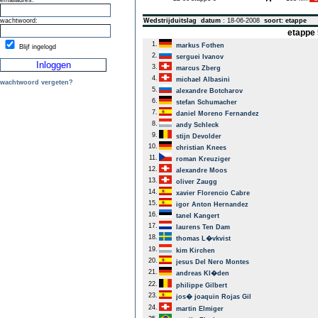
emailadres:
wachtwoord:
Wedstrijduitslag
datum
: 18-06-2008
soort: etappe
etappe 
1.
markus Fothen
Blijf ingelogd
2.
serguei Ivanov
3.
marcus Zberg
4.
michael Albasini
wachtwoord vergeten?
5.
alexandre Botcharov
6.
stefan Schumacher
7.
daniel Moreno Fernandez
8.
andy Schleck
9.
stijn Devolder
10.
christian Knees
11.
roman Kreuziger
12.
alexandre Moos
13.
oliver Zaugg
14.
xavier Florencio Cabre
15.
igor Anton Hernandez
16.
tanel Kangert
17.
laurens Ten Dam
18.
thomas L�vkvist
19.
kim Kirchen
20.
jesus Del Nero Montes
21.
andreas Kl�den
22.
philippe Gilbert
23.
jos� joaquin Rojas Gil
24.
martin Elmiger