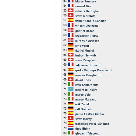
53.
blaise Sonnery
54.
renaud Dion
55.
rubens Bertogliati
56.
steve Morabito
57.
xabier Zandio Echaide
58.
vincent J�r�me
59.
gabriel Rasch
60.
s�bastien Portal
61.
kurt-asle Arvesen
62.
jens Voigt
63.
daniel Musiol
64.
hubert Schwab
65.
steve Zampieri
66.
s�bastien Hinault
67.
gorka Verdugo Marcotegui
68.
marcus Burghardt
69.
david Loosli
70.
ivan Santaromita
71.
maxim Iglinskiy
72.
marco Velo
73.
marco Marzano
74.
erik Zabel
75.
ralf Grabsch
76.
pablo Lastras Garcia
77.
steve Bovay
78.
francisco Perez Sanchez
79.
theo Eltink
80.
giovanni Visconti