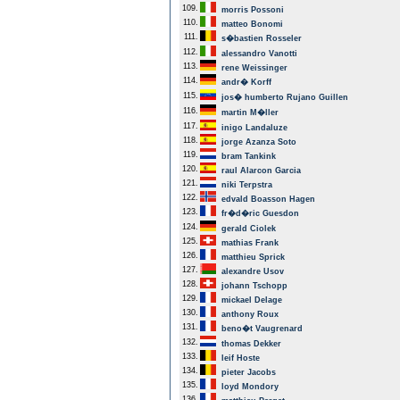
109.
morris Possoni
110.
matteo Bonomi
111.
s�bastien Rosseler
112.
alessandro Vanotti
113.
rene Weissinger
114.
andr� Korff
115.
jos� humberto Rujano Guillen
116.
martin M�ller
117.
inigo Landaluze
118.
jorge Azanza Soto
119.
bram Tankink
120.
raul Alarcon Garcia
121.
niki Terpstra
122.
edvald Boasson Hagen
123.
fr�d�ric Guesdon
124.
gerald Ciolek
125.
mathias Frank
126.
matthieu Sprick
127.
alexandre Usov
128.
johann Tschopp
129.
mickael Delage
130.
anthony Roux
131.
beno�t Vaugrenard
132.
thomas Dekker
133.
leif Hoste
134.
pieter Jacobs
135.
loyd Mondory
136.