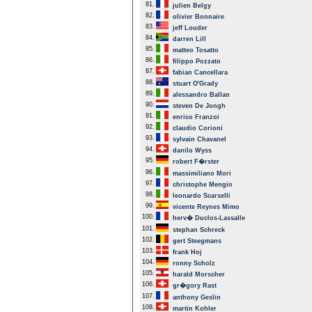
81.
julien Belgy
82.
olivier Bonnaire
83.
jeff Louder
84.
darren Lill
85.
matteo Tosatto
86.
filippo Pozzato
87.
fabian Cancellara
88.
stuart O'Grady
89.
alessandro Ballan
90.
steven De Jongh
91.
enrico Franzoi
92.
claudio Corioni
93.
sylvain Chavanel
94.
danilo Wyss
95.
robert F�rster
96.
massimiliano Mori
97.
christophe Mengin
98.
leonardo Scarselli
99.
vicente Reynes Mimo
100.
herv� Duclos-Lassalle
101.
stephan Schreck
102.
gert Steegmans
103.
frank Hoj
104.
ronny Scholz
105.
harald Morscher
106.
gr�gory Rast
107.
anthony Geslin
108.
martin Kohler