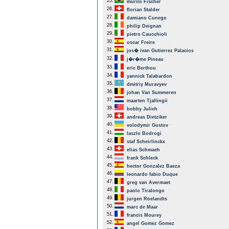
25.
murilo Fischer
26.
florian Stalder
27.
damiano Cunego
28.
philip Deignan
29.
pietro Caucchioli
30.
oscar Freire
31.
jos� ivan Gutierrez Palacios
32.
j�r�me Pineau
33.
eric Berthou
34.
yannick Talabardon
35.
dmitriy Muravyev
36.
johan Van Summeren
37.
maarten Tjallingii
38.
bobby Julich
39.
andreas Dietziker
40.
volodymir Gustov
41.
laszlo Bodrogi
42.
staf Scheirlinckx
43.
elias Schmaeh
44.
frank Schleck
45.
hector Gonzalez Baeza
46.
leonardo fabio Duque
47.
greg van Avermaet
48.
paolo Tiralongo
49.
jurgen Roelandts
50.
marc de Maar
51.
francis Mourey
52.
angel Gomez Gomez