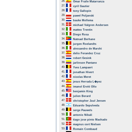
26.
Omar Fraile Matarranza
27.
cyril Gautier
28.
tony Gallopin
29.
pawel Poljanski
30.
bauke Mollema
31.
michael Valgren Andersen
32.
matteo Trentin
33.
Diego Rosa
34.
Natnael Berhane
35.
jurgen Roelandts
36.
alessandro de Marchi
37.
delio Ferandez Cruz
38.
robert Gesink
39.
jarlinson Pantano
40.
Yves Lampaert
41.
jonathan Hivert
42.
nicolas Meret
43.
jesus Herrada L�pez
44.
imanol Erviti Ollo
45.
benjamin King
46.
julien Berard
47.
christopher Juul Jensen
48.
Eduardo Sepulveda
49.
serge Pauwels
50.
antonio Nibali
51.
tiago jose pinto Machado
52.
magnus cort Nielsen
53.
Romain Combaud