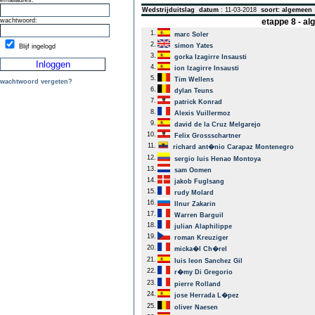
emailadres:
Wedstrijduitslag
datum
: 11-03-2018
soort: algemeen
wachtwoord:
etappe 8 - a
1.
marc Soler
2.
simon Yates
Blijf ingelogd
3.
gorka Izagirre Insausti
4.
ion Izagirre Insausti
5.
Tim Wellens
wachtwoord vergeten?
6.
dylan Teuns
7.
patrick Konrad
8.
Alexis Vuillermoz
9.
david de la Cruz Melgarejo
10.
Felix Grossschartner
11.
richard ant�nio Carapaz Montenegro
12.
sergio luis Henao Montoya
13.
sam Oomen
14.
jakob Fuglsang
15.
rudy Molard
16.
Ilnur Zakarin
17.
Warren Barguil
18.
julian Alaphilippe
19.
roman Kreuziger
20.
micka�l Ch�rel
21.
luis leon Sanchez Gil
22.
r�my Di Gregorio
23.
pierre Rolland
24.
jose Herrada L�pez
25.
oliver Naesen