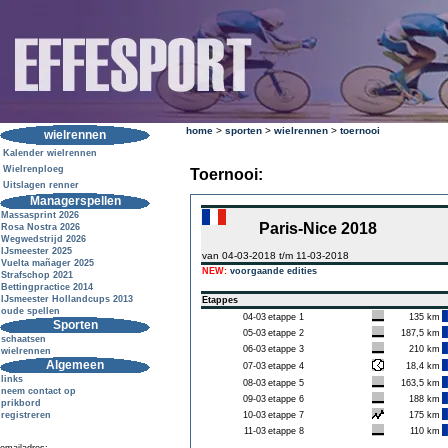
home
>
sporten
>
wielrennen
>
toernooi
wielrennen
Kalender wielrennen
Wielrenploeg
Toernooi:
Uitslagen renner
Managerspellen
Massasprint 2026
Paris-Nice 2018
Rosa Nostra 2026
Wegwedstrijd 2026
IJsmeester 2025
van 04-03-2018 t/m 11-03-2018
Vuelta mañager 2025
NEW:
voorgaande edities
Strafschop 2021
Bettingpractice 2014
IJsmeester Hollandcups 2013
Etappes
oude spellen
04-03
etappe 1
135 km
Sporten
05-03
etappe 2
187,5 km
schaatsen
06-03
etappe 3
210 km
wielrennen
Algemeen
07-03
etappe 4
18,4 km
links
08-03
etappe 5
163,5 km
neem contact op
09-03
etappe 6
188 km
prikbord
registreren
10-03
etappe 7
175 km
11-03
etappe 8
110 km