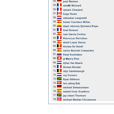
54.
paul Martens
55.
ama�l Moinard
56.
sylvain Chavanel
57.
hugo Houle
58.
sebastian Langeveld
59.
hector Carretero Millan
60.
dayer uberney Quintana Rojas
61.
Axel Domont
62.
ivan Garcia Cortina
63.
Pierre-Luc Perrichon
64.
david Lopez Garcia
65.
thomas De Gendt
66.
carlos Barredo Llamazales
67.
Pavel Kochetkov
68.
gr�gory Rast
69.
dylan Van Baarle
70.
thomas Boudat
71.
stijn Vandenbergh
72.
roy Curvers
73.
Ryan Gibbons
74.
lars ytting Bak
75.
michael Schwarzmann
76.
markel Irizar Aranburu
77.
jay robert Thomson
78.
michael Mørkøv Christensen