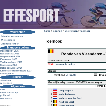
home
>
sporten
>
wielrennen
>
toernooi
wielrennen
Kalender wielrennen
Wielrenploeg
Toernooi:
Uitslagen renner
Managerspellen
Massasprint 2026
Ronde van Vlaanderen - 
Rosa Nostra 2026
Wegwedstrijd 2026
IJsmeester 2025
datum: 06-04-2025
Vuelta mañager 2025
NEW:
voorgaande edities
Strafschop 2021
Bettingpractice 2014
IJsmeester Hollandcups 2013
Etappes
oude spellen
06-04-2025
UITSLAG
Brugg
Sporten
schaatsen
Wedstrijduitslag
datum
: 06-04-2025
soort: etappe
wielrennen
Algemeen
UITSLAG
links
1.
tadej Pogacar
neem contact op
2.
mads Pedersen
prikbord
3.
registreren
mathieu Van der Poel
4.
wout Van Aert
5.
jasper Stuyven