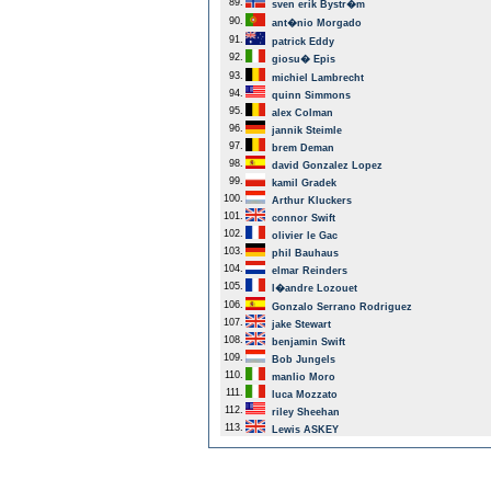
89.
sven erik Bystr�m
90.
ant�nio Morgado
91.
patrick Eddy
92.
giosu� Epis
93.
michiel Lambrecht
94.
quinn Simmons
95.
alex Colman
96.
jannik Steimle
97.
brem Deman
98.
david Gonzalez Lopez
99.
kamil Gradek
100.
Arthur Kluckers
101.
connor Swift
102.
olivier le Gac
103.
phil Bauhaus
104.
elmar Reinders
105.
l�andre Lozouet
106.
Gonzalo Serrano Rodriguez
107.
jake Stewart
108.
benjamin Swift
109.
Bob Jungels
110.
manlio Moro
111.
luca Mozzato
112.
riley Sheehan
113.
Lewis ASKEY