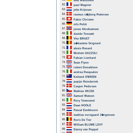
Max Walscheid
62.
paul Magnier
63.
jelte Krijnsen
64.
rasmus s�jberg Pedersen
65.
Fabio Christen
66.
nils Politt
67.
jonas Abrahamsen
68.
davide Toneatti
69.
Vito BRAET
70.
s�bastien Grignard
71.
alexis Renard
72.
Michele GAZZOLI
73.
Fabian Lienhard
74.
Sean Flynn
75.
robert Donaldson
76.
andrea Pasqualon
77.
Kelland O'BRIEN
78.
pepijn Reinderink
79.
Casper Pedersen
80.
Mathias VACEK
81.
Samuel Watson
82.
Rory Townsend
83.
Daan HOOLE
84.
Pascal Eenkhoorn
85.
mathias norsgaard J�rgensen
86.
floris De Tier
87.
William BLUME LEVY
88.
Danny van Poppel