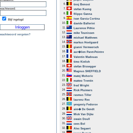
emailadres:
6.
tiesj Benoot
wachtwoord:
7.
stefan Kueng
8.
filippo Ganna
9.
ivan Garcia Cortina
Blijf ingelogd
10.
davide Ballerini
11.
Laurence Pithie
12.
mike Teunissen
wachtwoord vergeten?
13.
michael Matthews
14.
markus Hoelgaard
15.
gianni Vermeersch
16.
aur�lien Paret-Peintre
17.
Valentin Madouas
18.
timo Kielich
19.
stefan Bissegger
20.
Magnus SHEFFIELD
21.
matej Mohoric
22.
matteo Trentin
23.
fred Wright
24.
Rick Pluimers
25.
rasmus Tiller
26.
laurenz Rex
27.
yevgeniy Fedorov
28.
aim� De Gendt
29.
Mick Van Dijke
30.
owain Doull
31.
cees Bol
32.
Alec Segaert
33.