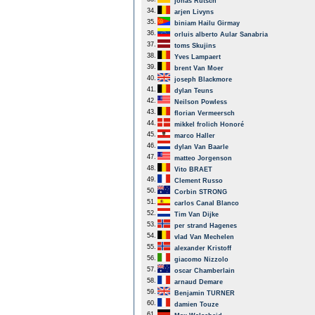
jonas Rutsch
34.
arjen Livyns
35.
biniam Hailu Girmay
36.
orluis alberto Aular Sanabria
37.
toms Skujins
38.
Yves Lampaert
39.
brent Van Moer
40.
joseph Blackmore
41.
dylan Teuns
42.
Neilson Powless
43.
florian Vermeersch
44.
mikkel frolich Honoré
45.
marco Haller
46.
dylan Van Baarle
47.
matteo Jorgenson
48.
Vito BRAET
49.
Clement Russo
50.
Corbin STRONG
51.
carlos Canal Blanco
52.
Tim Van Dijke
53.
per strand Hagenes
54.
vlad Van Mechelen
55.
alexander Kristoff
56.
giacomo Nizzolo
57.
oscar Chamberlain
58.
arnaud Demare
59.
Benjamin TURNER
60.
damien Touze
61.