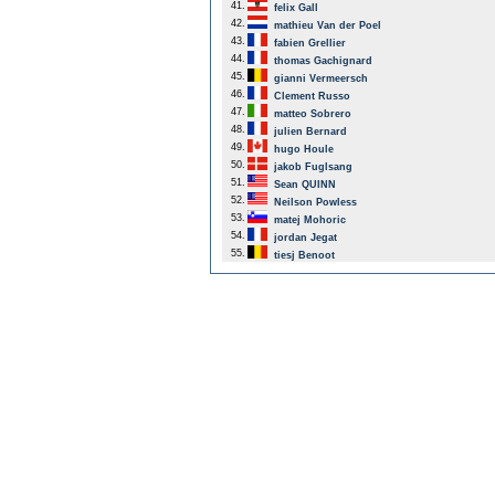
41.
felix Gall
42.
mathieu Van der Poel
43.
fabien Grellier
44.
thomas Gachignard
45.
gianni Vermeersch
46.
Clement Russo
47.
matteo Sobrero
48.
julien Bernard
49.
hugo Houle
50.
jakob Fuglsang
51.
Sean QUINN
52.
Neilson Powless
53.
matej Mohoric
54.
jordan Jegat
55.
tiesj Benoot