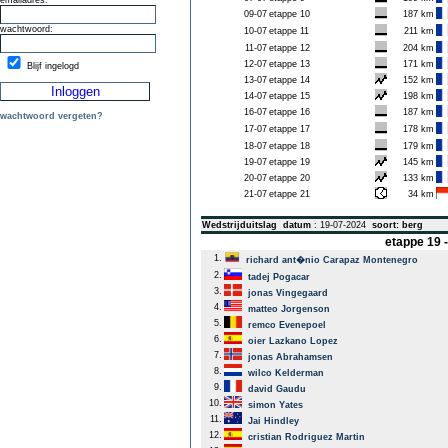
emailadres:
09-07
etappe 10
187 km
wachtwoord:
10-07
etappe 11
211 km
11-07
etappe 12
204 km
12-07
etappe 13
171 km
Blijf ingelogd
13-07
etappe 14
152 km
14-07
etappe 15
198 km
16-07
etappe 16
187 km
wachtwoord vergeten?
17-07
etappe 17
178 km
18-07
etappe 18
179 km
19-07
etappe 19
145 km
20-07
etappe 20
133 km
21-07
etappe 21
34 km
Wedstrijduitslag
datum
: 19-07-2024
soort: berg
etappe 19 
1.
richard ant�nio Carapaz Montenegro
2.
tadej Pogacar
3.
jonas Vingegaard
4.
matteo Jorgenson
5.
remco Evenepoel
6.
oier Lazkano Lopez
7.
jonas Abrahamsen
8.
wilco Kelderman
9.
david Gaudu
10.
simon Yates
11.
Jai Hindley
12.
cristian Rodriguez Martin