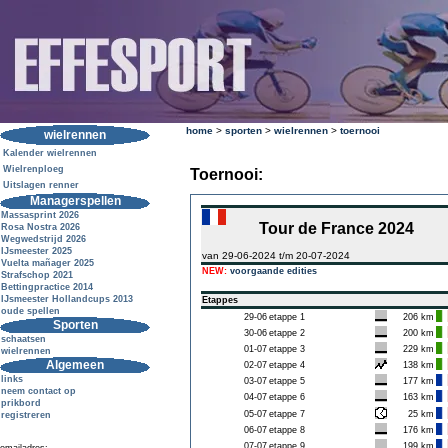
home
>
sporten
>
wielrennen
>
toernooi
wielrennen
Kalender wielrennen
Wielrenploeg
Toernooi:
Uitslagen renner
Managerspellen
Massasprint 2026
Tour de France 2024
Rosa Nostra 2026
Wegwedstrijd 2026
IJsmeester 2025
van 29-06-2024 t/m 20-07-2024
Vuelta mañager 2025
NEW:
voorgaande edities
Strafschop 2021
Bettingpractice 2014
IJsmeester Hollandcups 2013
Etappes
oude spellen
29-06
etappe 1
206 km
Sporten
30-06
etappe 2
200 km
schaatsen
01-07
etappe 3
229 km
wielrennen
Algemeen
02-07
etappe 4
138 km
links
03-07
etappe 5
177 km
neem contact op
04-07
etappe 6
163 km
prikbord
05-07
etappe 7
25 km
registreren
06-07
etappe 8
176 km
07-07
etappe 9
199 km