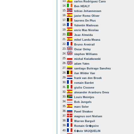
13.
carlos Rodriguez Cano
14.
Ben HEALY
15.
tobias Johannessen
16.
javier Romo Oliver
17.
laurens De Plus
18.
Valentin Madouas
19.
enric Mas Nicolau
20.
Joao Almeida
21.
mikel Landa Meana
22.
Bruno Armirail
23.
Oscar Onley
24.
stephen Williams
25.
michal Kwiatkowski
26.
adam Yates
27.
santiago Buitrago Sanchez
28.
ilan Wilder Van
29.
frank van den Broek
30.
romain Bardet
31.
giulio Ciccone
32.
alexander Aranburu Deva
33.
Louis Meintjes
34.
Bob Jungels
35.
marc Soler
36.
Pavel Sivakov
37.
magnus cort Nielsen
38.
Warren Barguil
39.
Romain Gr�goire
40.
K�vin VAUQUELIN