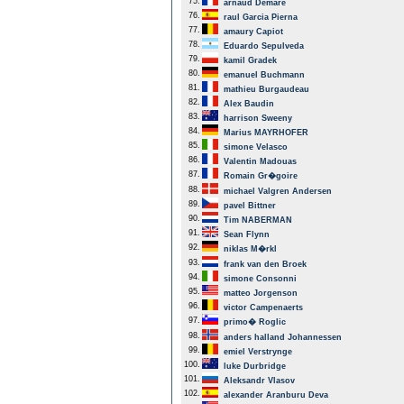
75.
arnaud Demare
76.
raul Garcia Pierna
77.
amaury Capiot
78.
Eduardo Sepulveda
79.
kamil Gradek
80.
emanuel Buchmann
81.
mathieu Burgaudeau
82.
Alex Baudin
83.
harrison Sweeny
84.
Marius MAYRHOFER
85.
simone Velasco
86.
Valentin Madouas
87.
Romain Gr�goire
88.
michael Valgren Andersen
89.
pavel Bittner
90.
Tim NABERMAN
91.
Sean Flynn
92.
niklas M�rkl
93.
frank van den Broek
94.
simone Consonni
95.
matteo Jorgenson
96.
victor Campenaerts
97.
primo� Roglic
98.
anders halland Johannessen
99.
emiel Verstrynge
100.
luke Durbridge
101.
Aleksandr Vlasov
102.
alexander Aranburu Deva