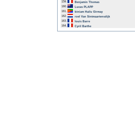
159.
Benjamin Thomas
160.
Lucas PLAPP
161.
biniam Hailu Girmay
162.
roel Van Sintmaartensdijk
163.
louis Barre
164.
Cyril Barthe