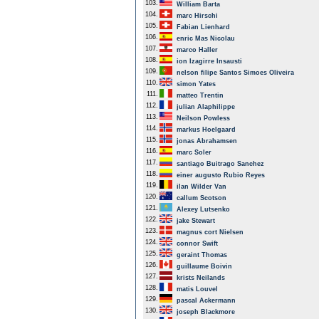
103.
William Barta
104.
marc Hirschi
105.
Fabian Lienhard
106.
enric Mas Nicolau
107.
marco Haller
108.
ion Izagirre Insausti
109.
nelson filipe Santos Simoes Oliveira
110.
simon Yates
111.
matteo Trentin
112.
julian Alaphilippe
113.
Neilson Powless
114.
markus Hoelgaard
115.
jonas Abrahamsen
116.
marc Soler
117.
santiago Buitrago Sanchez
118.
einer augusto Rubio Reyes
119.
ilan Wilder Van
120.
callum Scotson
121.
Alexey Lutsenko
122.
jake Stewart
123.
magnus cort Nielsen
124.
connor Swift
125.
geraint Thomas
126.
guillaume Boivin
127.
krists Neilands
128.
matis Louvel
129.
pascal Ackermann
130.
joseph Blackmore