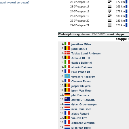
22-07
etappe 16
172 km
wachtwoord vergeten?
23-07
etappe 17
161 km
24-07
etappe 18
171 km
25-07
etappe 19
130 km
26-07
etappe 20
185 km
27-07
etappe 21
120 km
Wedstrijduitslag
datum
: 23-07-2025
soort: etappe
etappe 1
1.
jonathan Milan
2.
jordi Meeus
3.
Tobias Lund Andresen
4.
Arnaud DE LIE
5.
davide Ballerini
6.
alberto Dainese
7.
Paul Penho�t
8.
yevgeniy Fedorov
9.
Clement Russo
10.
jasper Stuyven
11.
brent Van Moer
12.
phil Bauhaus
13.
Jarrad DRIZNERS
14.
dylan Groenewegen
15.
mike Teunissen
16.
alexis Renard
17.
Vito BRAET
18.
cl�ment Venturini
19.
Mick Van Dijke