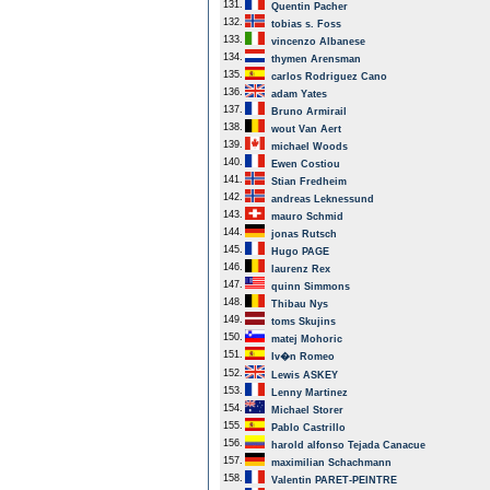
131.
Quentin Pacher
132.
tobias s. Foss
133.
vincenzo Albanese
134.
thymen Arensman
135.
carlos Rodriguez Cano
136.
adam Yates
137.
Bruno Armirail
138.
wout Van Aert
139.
michael Woods
140.
Ewen Costiou
141.
Stian Fredheim
142.
andreas Leknessund
143.
mauro Schmid
144.
jonas Rutsch
145.
Hugo PAGE
146.
laurenz Rex
147.
quinn Simmons
148.
Thibau Nys
149.
toms Skujins
150.
matej Mohoric
151.
Iv�n Romeo
152.
Lewis ASKEY
153.
Lenny Martinez
154.
Michael Storer
155.
Pablo Castrillo
156.
harold alfonso Tejada Canacue
157.
maximilian Schachmann
158.
Valentin PARET-PEINTRE