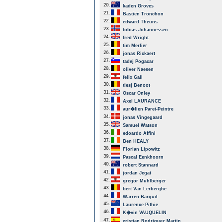
20.
kaden Groves
21.
Bastien Tronchon
22.
edward Theuns
23.
tobias Johannessen
24.
fred Wright
25.
tim Merlier
26.
jonas Rickaert
27.
tadej Pogacar
28.
oliver Naesen
29.
felix Gall
30.
tiesj Benoot
31.
Oscar Onley
32.
Axel LAURANCE
33.
aur�lien Paret-Peintre
34.
jonas Vingegaard
35.
Samuel Watson
36.
edoardo Affini
37.
Ben HEALY
38.
Florian Lipowitz
39.
Pascal Eenkhoorn
40.
robert Stannard
41.
jordan Jegat
42.
gregor Muhlberger
43.
bert Van Lerberghe
44.
Warren Barguil
45.
Laurence Pithie
46.
K�vin VAUQUELIN
47.
cristian Rodriguez Martin