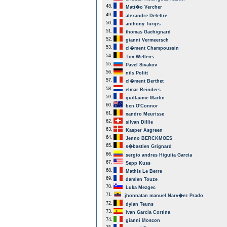
48.
Matt�o Vercher
49.
alexandre Delettre
50.
anthony Turgis
51.
thomas Gachignard
52.
gianni Vermeersch
53.
cl�ment Champoussin
54.
Tim Wellens
55.
Pavel Sivakov
56.
nils Politt
57.
cl�ment Berthet
58.
elmar Reinders
59.
guillaume Martin
60.
ben O'Connor
61.
xandro Meurisse
62.
silvan Dillie
63.
Kasper Asgreen
64.
Jenno BERCKMOES
65.
s�bastien Grignard
66.
sergio andres Higuita Garcia
67.
Sepp Kuss
68.
Mathis Le Berre
69.
damien Touze
70.
Luka Mezgec
71.
jhonnatan manuel Narv�ez Prado
72.
dylan Teuns
73.
ivan Garcia Cortina
74.
gianni Moscon