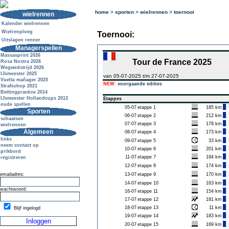
home
>
sporten
>
wielrennen
>
toernooi
wielrennen
Kalender wielrennen
Wielrenploeg
Toernooi:
Uitslagen renner
Managerspellen
Massasprint 2026
Tour de France 2025
Rosa Nostra 2026
Wegwedstrijd 2026
IJsmeester 2025
van 05-07-2025 t/m 27-07-2025
Vuelta mañager 2025
NEW:
voorgaande edities
Strafschop 2021
Bettingpractice 2014
IJsmeester Hollandcups 2013
Etappes
oude spellen
05-07
etappe 1
185 km
Sporten
06-07
etappe 2
212 km
schaatsen
07-07
etappe 3
178 km
wielrennen
Algemeen
08-07
etappe 4
173 km
links
09-07
etappe 5
33 km
neem contact op
10-07
etappe 6
201 km
prikbord
11-07
etappe 7
194 km
registreren
12-07
etappe 8
174 km
emailadres:
13-07
etappe 9
170 km
14-07
etappe 10
163 km
wachtwoord:
16-07
etappe 11
154 km
17-07
etappe 12
181 km
18-07
etappe 13
11 km
Blijf ingelogd
19-07
etappe 14
183 km
20-07
etappe 15
169 km