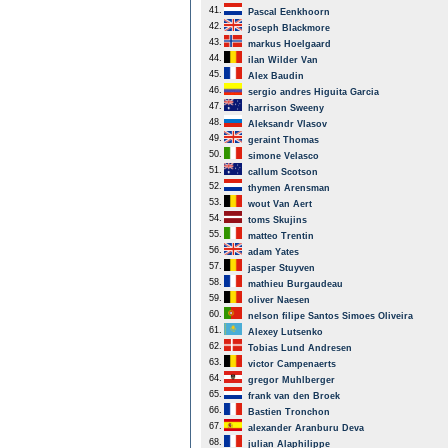
41.
Pascal Eenkhoorn
42.
joseph Blackmore
43.
markus Hoelgaard
44.
ilan Wilder Van
45.
Alex Baudin
46.
sergio andres Higuita Garcia
47.
harrison Sweeny
48.
Aleksandr Vlasov
49.
geraint Thomas
50.
simone Velasco
51.
callum Scotson
52.
thymen Arensman
53.
wout Van Aert
54.
toms Skujins
55.
matteo Trentin
56.
adam Yates
57.
jasper Stuyven
58.
mathieu Burgaudeau
59.
oliver Naesen
60.
nelson filipe Santos Simoes Oliveira
61.
Alexey Lutsenko
62.
Tobias Lund Andresen
63.
victor Campenaerts
64.
gregor Muhlberger
65.
frank van den Broek
66.
Bastien Tronchon
67.
alexander Aranburu Deva
68.
julian Alaphilippe