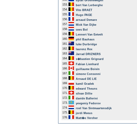
dylan Groenewegen
153.
bert Van Lerberghe
154.
Vito BRAET
155.
Hugo PAGE
156.
arnaud Demare
157.
Mick Van Dijke
158.
cees Bol
159.
Lennert Van Eetvelt
160.
phil Bauhaus
161.
luke Durbridge
162.
laurenz Rex
163.
Jarrad DRIZNERS
164.
s�bastien Grignard
165.
Fabian Lienhard
166.
guillaume Boivin
167.
simone Consonni
168.
Arnaud DE LIE
169.
kamil Gradek
170.
edward Theuns
171.
silvan Dillie
172.
davide Ballerini
173.
yevgeniy Fedorov
174.
roel Van Sintmaartensdijk
175.
jordi Meeus
176.
Matt�o Vercher