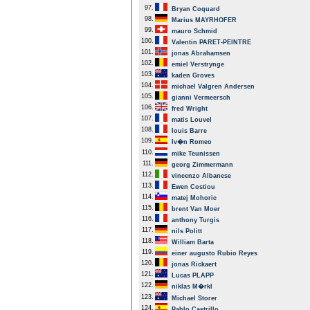
97.
Bryan Coquard
98.
Marius MAYRHOFER
99.
mauro Schmid
100.
Valentin PARET-PEINTRE
101.
jonas Abrahamsen
102.
emiel Verstrynge
103.
kaden Groves
104.
michael Valgren Andersen
105.
gianni Vermeersch
106.
fred Wright
107.
matis Louvel
108.
louis Barre
109.
Iv�n Romeo
110.
mike Teunissen
111.
georg Zimmermann
112.
vincenzo Albanese
113.
Ewen Costiou
114.
matej Mohoric
115.
brent Van Moer
116.
anthony Turgis
117.
nils Politt
118.
William Barta
119.
einer augusto Rubio Reyes
120.
jonas Rickaert
121.
Lucas PLAPP
122.
niklas M�rkl
123.
Michael Storer
124.
Pablo Castrillo