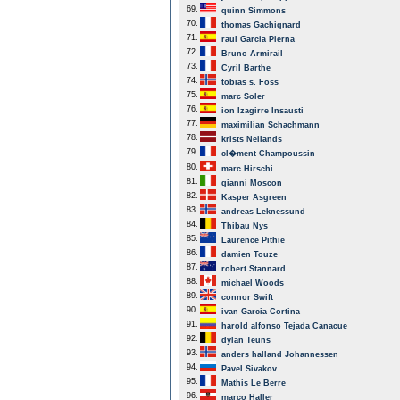
69.
quinn Simmons
70.
thomas Gachignard
71.
raul Garcia Pierna
72.
Bruno Armirail
73.
Cyril Barthe
74.
tobias s. Foss
75.
marc Soler
76.
ion Izagirre Insausti
77.
maximilian Schachmann
78.
krists Neilands
79.
cl�ment Champoussin
80.
marc Hirschi
81.
gianni Moscon
82.
Kasper Asgreen
83.
andreas Leknessund
84.
Thibau Nys
85.
Laurence Pithie
86.
damien Touze
87.
robert Stannard
88.
michael Woods
89.
connor Swift
90.
ivan Garcia Cortina
91.
harold alfonso Tejada Canacue
92.
dylan Teuns
93.
anders halland Johannessen
94.
Pavel Sivakov
95.
Mathis Le Berre
96.
marco Haller