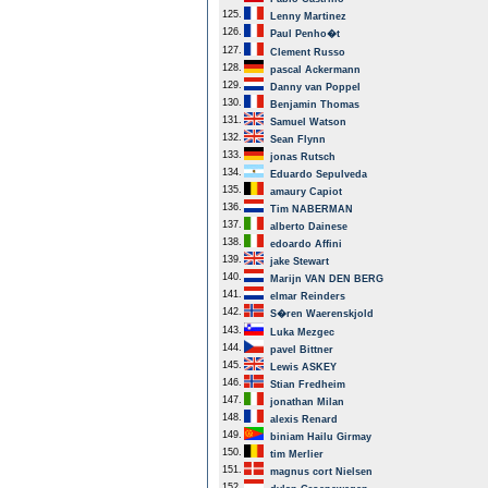
125.
Lenny Martinez
126.
Paul Penho�t
127.
Clement Russo
128.
pascal Ackermann
129.
Danny van Poppel
130.
Benjamin Thomas
131.
Samuel Watson
132.
Sean Flynn
133.
jonas Rutsch
134.
Eduardo Sepulveda
135.
amaury Capiot
136.
Tim NABERMAN
137.
alberto Dainese
138.
edoardo Affini
139.
jake Stewart
140.
Marijn VAN DEN BERG
141.
elmar Reinders
142.
S�ren Waerenskjold
143.
Luka Mezgec
144.
pavel Bittner
145.
Lewis ASKEY
146.
Stian Fredheim
147.
jonathan Milan
148.
alexis Renard
149.
biniam Hailu Girmay
150.
tim Merlier
151.
magnus cort Nielsen
152.