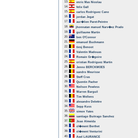
13.
enric Mas Nicolau
14.
felix Gall
15.
carlos Rodriguez Cano
16.
jordan Jegat
17.
aur�lien Paret-Peintre
18.
jhonnatan manuel Narv�ez Prado
19.
guillaume Martin
20.
ben O'Connor
21.
emanuel Buchmann
22.
tiesj Benoot
23.
Valentin Madouas
24.
Romain Gr�goire
25.
cristian Rodriguez Martin
26.
Jenno BERCKMOES
27.
xandro Meurisse
28.
Steff Cras
29.
Quentin Pacher
30.
Neilson Powless
31.
Warren Barguil
32.
Tim Wellens
33.
alexandre Delettre
34.
Sepp Kuss
35.
simon Yates
36.
santiago Buitrago Sanchez
37.
Joao Almeida
38.
cl�ment Berthet
39.
cl�ment Venturini
40.
Axel LAURANCE