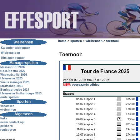
home
>
sporten
>
wielrennen
>
toernooi
wielrennen
Kalender wielrennen
Wielrenploeg
Toernooi:
Uitslagen renner
Managerspellen
Massasprint 2026
Tour de France 2025
Rosa Nostra 2026
Wegwedstrijd 2026
IJsmeester 2025
van 05-07-2025 t/m 27-07-2025
Vuelta mañager 2025
NEW:
voorgaande edities
Strafschop 2021
Bettingpractice 2014
IJsmeester Hollandcups 2013
Etappes
oude spellen
05-07
etappe 1
185 km
Sporten
06-07
etappe 2
212 km
schaatsen
07-07
etappe 3
178 km
wielrennen
Algemeen
08-07
etappe 4
173 km
links
09-07
etappe 5
33 km
neem contact op
10-07
etappe 6
201 km
prikbord
11-07
etappe 7
194 km
registreren
12-07
etappe 8
174 km