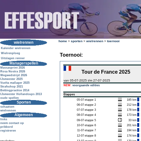
home
>
sporten
>
wielrennen
>
toernooi
wielrennen
Kalender wielrennen
Wielrenploeg
Toernooi:
Uitslagen renner
Managerspellen
Massasprint 2026
Tour de France 2025
Rosa Nostra 2026
Wegwedstrijd 2026
IJsmeester 2025
van 05-07-2025 t/m 27-07-2025
Vuelta mañager 2025
NEW:
voorgaande edities
Strafschop 2021
Bettingpractice 2014
IJsmeester Hollandcups 2013
Etappes
oude spellen
05-07
etappe 1
185 km
Sporten
06-07
etappe 2
212 km
schaatsen
07-07
etappe 3
178 km
wielrennen
Algemeen
08-07
etappe 4
173 km
links
09-07
etappe 5
33 km
neem contact op
10-07
etappe 6
201 km
prikbord
11-07
etappe 7
194 km
registreren
12-07
etappe 8
174 km