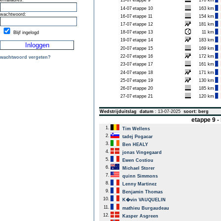
emailadres:
13-07
etappe 9
170 km
14-07
etappe 10
163 km
wachtwoord:
16-07
etappe 11
154 km
17-07
etappe 12
181 km
18-07
etappe 13
11 km
Blijf ingelogd
19-07
etappe 14
183 km
20-07
etappe 15
169 km
22-07
etappe 16
172 km
wachtwoord vergeten?
23-07
etappe 17
161 km
24-07
etappe 18
171 km
25-07
etappe 19
130 km
26-07
etappe 20
185 km
27-07
etappe 21
120 km
Wedstrijduitslag
datum
: 13-07-2025
soort: berg
etappe 9 
1.
Tim Wellens
2.
tadej Pogacar
3.
Ben HEALY
4.
jonas Vingegaard
5.
Ewen Costiou
6.
Michael Storer
7.
quinn Simmons
8.
Lenny Martinez
9.
Benjamin Thomas
10.
K�vin VAUQUELIN
11.
mathieu Burgaudeau
12.
Kasper Asgreen