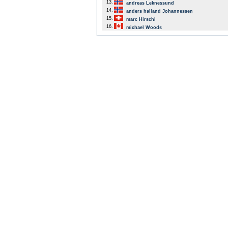
13.
andreas Leknessund
14.
anders halland Johannessen
15.
marc Hirschi
16.
michael Woods