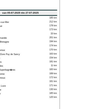
van 05-07-2025 t/m 27-07-2025
185 km
212 km
-sur-Mer
178 km
ue
173 km
33 km
201 km
mandie
194 km
Bretagne
174 km
170 km
roux
163 km
Dore Puy de Sancy
154 km
e
181 km
am
11 km
des
183 km
uperbagn�res
169 km
onne
172 km
ntoux
161 km
171 km
a Loze
130 km
e
185 km
r
120 km