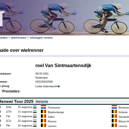
orten
>
wielrennen
>
uitslagen renner
atie over wielrenner
roel Van Sintmaartensdijk
tedatum:
08-05-2001
Nederland
ummer:
NED20010508
e ploeg:
Lotto Intermarch�
Prestaties:
enewi Tour 2025
historie
1
119e
20 augustus
Terneuzen
-
Breskens 
2
127e
21 augustus
Blankenberge
-
Ardooie
3
73e
22 augustus
Aalter
-
Geraards
4
117e
23 augustus
Riemst
-
Bilzen-H
5
79e
24 augustus
Leuven
-
Leuven