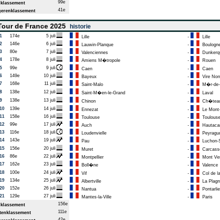
99e
klassement
41e
erenklassement
our de France 2025
historie
1
174e
5 juli
Lille
-
Lille
2
146e
6 juli
Lauwin-Planque
-
Boulogne
3
80e
7 juli
Valenciennes
-
Dunkerq
4
178e
8 juli
Amiens M�tropole
-
Rouen
5
99e
9 juli
Caen
-
Caen
6
149e
10 juli
Bayeux
-
Vire Nor
7
168e
11 juli
Saint-Malo
-
M�r-de-
8
138e
12 juli
Saint-M�en-le-Grand
-
Laval
9
138e
13 juli
Chinon
-
Ch�teau
10
139e
14 juli
Ennezat
-
Le Mont-
11
158e
16 juli
Toulouse
-
Toulous
12
99e
17 juli
Auch
-
Hautac
13
116e
18 juli
Loudenvielle
-
Peyragu
14
143e
19 juli
Pau
-
Luchon-S
15
156e
20 juli
Muret
-
Carcass
16
86e
22 juli
Montpellier
-
Mont Ve
17
162e
23 juli
Boll�ne
-
Valence
18
100e
24 juli
Vif
-
Col de l
19
134e
25 juli
Albertville
-
La Plagn
20
152e
26 juli
Nantua
-
Pontarlie
21
129e
27 juli
Mantes-la-Ville
-
Paris
156e
klassement
111e
enklassement
42e