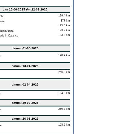
van 15-06-2025 t/m 22-06-2025
129.4 km
ht
177 km
see
195.6 km
193.2 km
lchiavenna)
183.8 km
ria in Calanca
datum: 01-05-2025
198.7 km
t
datum: 13-04-2025
256.2 km
datum: 02-04-2025
184,2 km
m
datum: 30-03-2025
250.3 km
em
datum: 26-03-2025
195.6 km
e