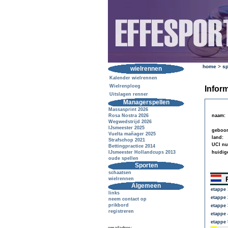
home
>
sp
wielrennen
Kalender wielrennen
Wielrenploeg
Inform
Uitslagen renner
Managerspellen
Massasprint 2026
Rosa Nostra 2026
naam:
Wegwedstrijd 2026
IJsmeester 2025
geboor
Vuelta mañager 2025
land:
Strafschop 2021
UCI n
Bettingpractice 2014
IJsmeester Hollandcups 2013
huidig
oude spellen
Sporten
schaatsen
R
wielrennen
Algemeen
etappe 
links
etappe 
neem contact op
prikbord
etappe 
registreren
etappe 
etappe 