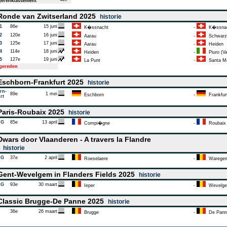
erenklassement
onde van Zwitserland 2025
historie
1
86e
15 juni
K�ssnacht
-
K�ssnac
2
120e
16 juni
Aarau
-
Schwarz
3
125e
17 juni
Aarau
-
Heiden
4
114e
18 juni
Heiden
-
Piuro (Va
5
127e
19 juni
La Punt
-
Santa Ma
tgereden
schborn-Frankfurt 2025
historie
rn-
89e
1 mei
Eschborn
-
Frankfur
rt
aris-Roubaix 2025
historie
AG
85e
13 april
Compi�gne
-
Roubaix
wars door Vlaanderen - A travers la Flandre
5
historie
AG
37e
2 april
Roeselaere
-
Warege
ent-Wevelgem in Flanders Fields 2025
historie
AG
93e
30 maart
Ieper
-
Wevelg
lassic Brugge-De Panne 2025
historie
36e
26 maart
Brugge
-
De Pann