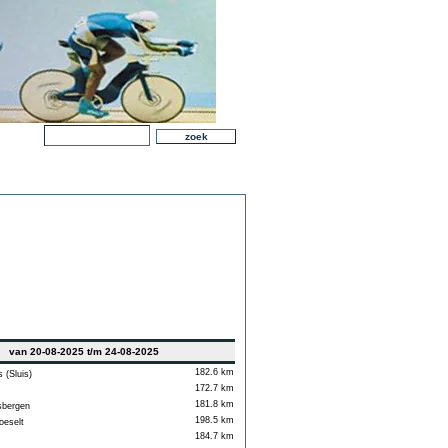
van 20-08-2025 t/m 24-08-2025
182.6 km
(Sluis)
172.7 km
181.8 km
bergen
198.5 km
oeselt
184.7 km