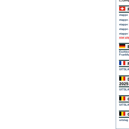
jong
R
etappe 
etappe 
etappe 
etappe 
etappe 
niet ui
E
Eschbo
Frankfu
P
UITSL
D
202
UITSL
G
UITSL
C
uitslag