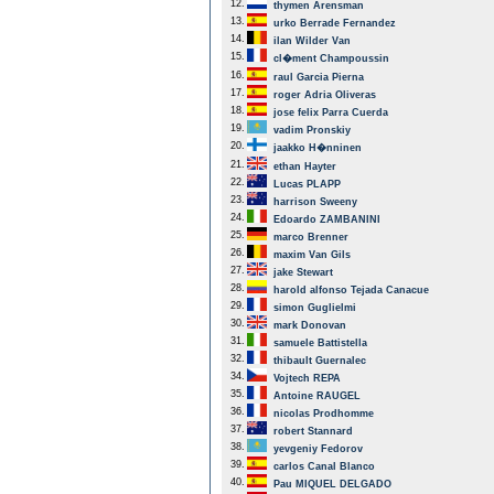
12.
thymen Arensman
13.
urko Berrade Fernandez
14.
ilan Wilder Van
15.
cl�ment Champoussin
16.
raul Garcia Pierna
17.
roger Adria Oliveras
18.
jose felix Parra Cuerda
19.
vadim Pronskiy
20.
jaakko H�nninen
21.
ethan Hayter
22.
Lucas PLAPP
23.
harrison Sweeny
24.
Edoardo ZAMBANINI
25.
marco Brenner
26.
maxim Van Gils
27.
jake Stewart
28.
harold alfonso Tejada Canacue
29.
simon Guglielmi
30.
mark Donovan
31.
samuele Battistella
32.
thibault Guernalec
34.
Vojtech REPA
35.
Antoine RAUGEL
36.
nicolas Prodhomme
37.
robert Stannard
38.
yevgeniy Fedorov
39.
carlos Canal Blanco
40.
Pau MIQUEL DELGADO