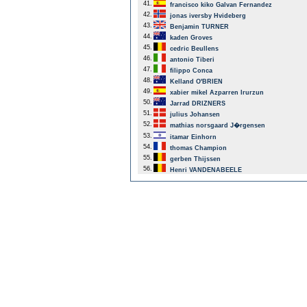
41.
francisco kiko Galvan Fernandez
42.
jonas iversby Hvideberg
43.
Benjamin TURNER
44.
kaden Groves
45.
cedric Beullens
46.
antonio Tiberi
47.
filippo Conca
48.
Kelland O'BRIEN
49.
xabier mikel Azparren Irurzun
50.
Jarrad DRIZNERS
51.
julius Johansen
52.
mathias norsgaard J�rgensen
53.
itamar Einhorn
54.
thomas Champion
55.
gerben Thijssen
56.
Henri VANDENABEELE