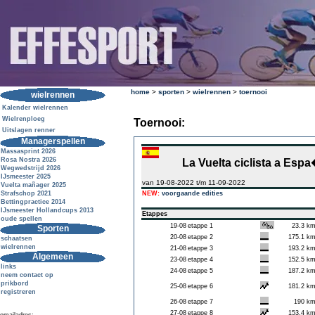
home
>
sporten
>
wielrennen
>
toernooi
wielrennen
Kalender wielrennen
Wielrenploeg
Toernooi:
Uitslagen renner
Managerspellen
Massasprint 2026
Rosa Nostra 2026
La Vuelta ciclista a Esp
Wegwedstrijd 2026
IJsmeester 2025
van 19-08-2022 t/m 11-09-2022
Vuelta mañager 2025
Strafschop 2021
NEW:
voorgaande edities
Bettingpractice 2014
IJsmeester Hollandcups 2013
Etappes
oude spellen
19-08
etappe 1
23.3 k
Sporten
20-08
etappe 2
175.1 k
schaatsen
wielrennen
21-08
etappe 3
193.2 k
Algemeen
23-08
etappe 4
152.5 k
links
24-08
etappe 5
187.2 k
neem contact op
prikbord
25-08
etappe 6
181.2 k
registreren
26-08
etappe 7
190 k
27-08
etappe 8
153.4 k