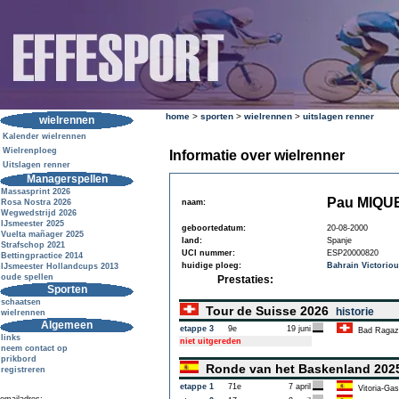
home
>
sporten
>
wielrennen
>
uitslagen renner
wielrennen
Kalender wielrennen
Wielrenploeg
Informatie over wielrenner
Uitslagen renner
Managerspellen
Massasprint 2026
Pau MIQU
Rosa Nostra 2026
naam:
Wegwedstrijd 2026
IJsmeester 2025
geboortedatum:
20-08-2000
Vuelta mañager 2025
land:
Spanje
Strafschop 2021
UCI nummer:
ESP20000820
Bettingpractice 2014
huidige ploeg:
Bahrain Victorio
IJsmeester Hollandcups 2013
oude spellen
Prestaties:
Sporten
schaatsen
Tour de Suisse 2026
historie
wielrennen
Algemeen
etappe 3
9e
19 juni
Bad Ragaz
links
niet uitgereden
neem contact op
prikbord
Ronde van het Baskenland 20
registreren
etappe 1
71e
7 april
Vitoria-Gas