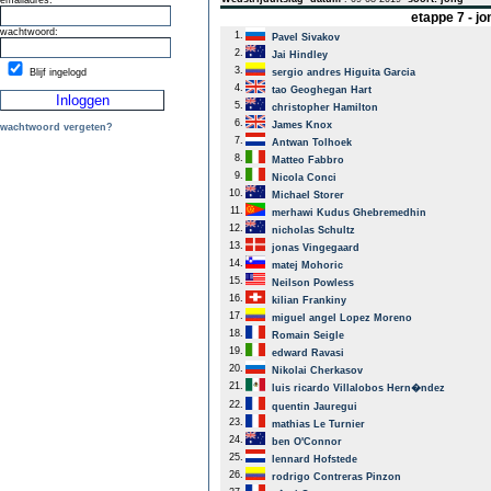
emailadres:
etappe 7 - j
wachtwoord:
1.
Pavel Sivakov
2.
Jai Hindley
3.
Blijf ingelogd
sergio andres Higuita Garcia
4.
tao Geoghegan Hart
5.
christopher Hamilton
6.
James Knox
wachtwoord vergeten?
7.
Antwan Tolhoek
8.
Matteo Fabbro
9.
Nicola Conci
10.
Michael Storer
11.
merhawi Kudus Ghebremedhin
12.
nicholas Schultz
13.
jonas Vingegaard
14.
matej Mohoric
15.
Neilson Powless
16.
kilian Frankiny
17.
miguel angel Lopez Moreno
18.
Romain Seigle
19.
edward Ravasi
20.
Nikolai Cherkasov
21.
luis ricardo Villalobos Hern�ndez
22.
quentin Jauregui
23.
mathias Le Turnier
24.
ben O'Connor
25.
lennard Hofstede
26.
rodrigo Contreras Pinzon