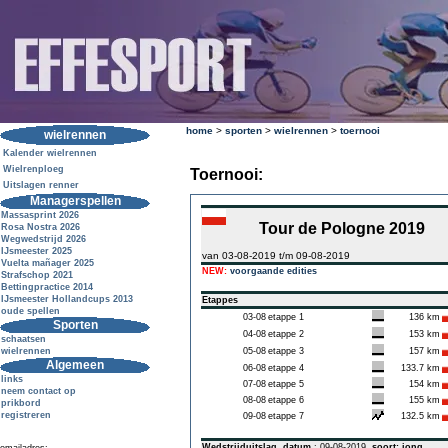
home
>
sporten
>
wielrennen
>
toernooi
wielrennen
Kalender wielrennen
Wielrenploeg
Toernooi:
Uitslagen renner
Managerspellen
Massasprint 2026
Tour de Pologne 2019
Rosa Nostra 2026
Wegwedstrijd 2026
IJsmeester 2025
van 03-08-2019 t/m 09-08-2019
Vuelta mañager 2025
NEW:
voorgaande edities
Strafschop 2021
Bettingpractice 2014
IJsmeester Hollandcups 2013
Etappes
oude spellen
03-08
etappe 1
136 km
Sporten
04-08
etappe 2
153 km
schaatsen
wielrennen
05-08
etappe 3
157 km
Algemeen
06-08
etappe 4
133.7 km
links
07-08
etappe 5
154 km
neem contact op
08-08
etappe 6
155 km
prikbord
registreren
09-08
etappe 7
132.5 km
Wedstrijduitslag
datum
: 09-08-2019
soort: jong