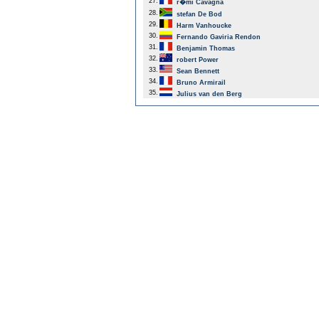
27.
r�mi Cavagna
28.
stefan De Bod
29.
Harm Vanhoucke
30.
Fernando Gaviria Rendon
31.
Benjamin Thomas
32.
robert Power
33.
Sean Bennett
34.
Bruno Armirail
35.
Julius van den Berg