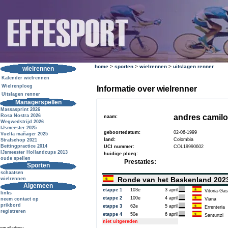
home
>
sporten
>
wielrennen
>
uitslagen renner
wielrennen
Kalender wielrennen
Wielrenploeg
Informatie over wielrenner
Uitslagen renner
Managerspellen
Massasprint 2026
Rosa Nostra 2026
andres camilo
naam:
Wegwedstrijd 2026
IJsmeester 2025
geboortedatum:
02-06-1999
Vuelta mañager 2025
land:
Colombia
Strafschop 2021
Bettingpractice 2014
UCI nummer:
COL19990602
IJsmeester Hollandcups 2013
huidige ploeg:
oude spellen
Prestaties:
Sporten
schaatsen
Ronde van het Baskenland 20
wielrennen
Algemeen
etappe 1
103e
3 april
Vitoria-Gas
links
etappe 2
100e
4 april
neem contact op
Viana
prikbord
etappe 3
62e
5 april
Errenteria
registreren
etappe 4
50e
6 april
Santurtzi
niet uitgereden