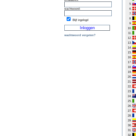
emailadres:
5.
wachtwoord:
6.
7.
8.
Blijf ingelogd
9.
10.
11.
wachtwoord vergeten?
12.
13.
14.
15.
16.
17.
18.
19.
20.
21.
22.
23.
24.
25.
26.
27.
28.
29.
30.
31.
32.