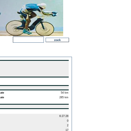
gate
54 km
gate
285 km
6:27:28
0
2
17