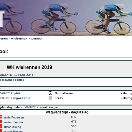
orten
>
wielrennen
>
toernooi
ooi:
WK wielrennen 2019
-09-2019 t/m 29-09-2019
oorgaande edities
s
5-09-2019
tijdrit
Northallerton
- Harro
9-09-2019
wegwedstrijd
Leeds
- Harro
jduitslag
datum
: 29-09-2019
soort: etappe
wegwedstrijd - daguitslag
TFS
mads Pedersen
MTS
matteo Trentin
GFC
stefan Kueng
INS
gianni Moscon