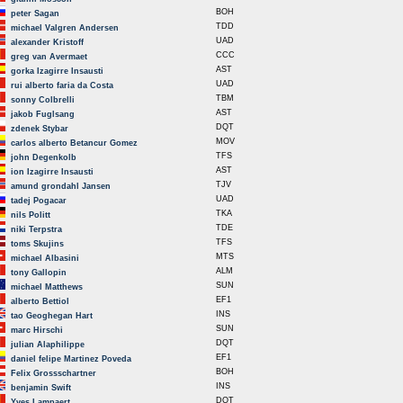
BOH
peter Sagan
TDD
michael Valgren Andersen
UAD
alexander Kristoff
CCC
greg van Avermaet
AST
gorka Izagirre Insausti
UAD
rui alberto faria da Costa
TBM
sonny Colbrelli
AST
jakob Fuglsang
DQT
zdenek Stybar
MOV
carlos alberto Betancur Gomez
TFS
john Degenkolb
AST
ion Izagirre Insausti
TJV
amund grondahl Jansen
UAD
tadej Pogacar
TKA
nils Politt
TDE
niki Terpstra
TFS
toms Skujins
MTS
michael Albasini
ALM
tony Gallopin
SUN
michael Matthews
EF1
alberto Bettiol
INS
tao Geoghegan Hart
SUN
marc Hirschi
DQT
julian Alaphilippe
EF1
daniel felipe Martinez Poveda
BOH
Felix Grossschartner
INS
benjamin Swift
DQT
Yves Lampaert