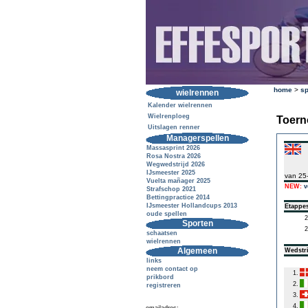
home
>
sp
wielrennen
Kalender wielrennen
Wielrenploeg
Toern
Uitslagen renner
Managerspellen
Massasprint 2026
Rosa Nostra 2026
Wegwedstrijd 2026
IJsmeester 2025
van 25
Vuelta mañager 2025
NEW:
v
Strafschop 2021
Bettingpractice 2014
IJsmeester Hollandcups 2013
Etappe
oude spellen
2
Sporten
2
schaatsen
wielrennen
Algemeen
Wedstri
links
neem contact op
1.
prikbord
2.
registreren
3.
4.