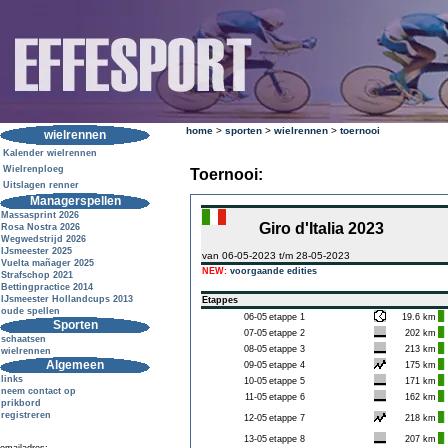
home
>
sporten
>
wielrennen
>
toernooi
wielrennen
Kalender wielrennen
Wielrenploeg
Toernooi:
Uitslagen renner
Managerspellen
Massasprint 2026
Giro d'Italia 2023
Rosa Nostra 2026
Wegwedstrijd 2026
IJsmeester 2025
van 06-05-2023 t/m 28-05-2023
Vuelta mañager 2025
NEW:
voorgaande edities
Strafschop 2021
Bettingpractice 2014
IJsmeester Hollandcups 2013
Etappes
oude spellen
06-05
etappe 1
19.6 km
Sporten
07-05
etappe 2
202 km
schaatsen
08-05
etappe 3
213 km
wielrennen
Algemeen
09-05
etappe 4
175 km
links
10-05
etappe 5
171 km
neem contact op
11-05
etappe 6
162 km
prikbord
registreren
12-05
etappe 7
218 km
13-05
etappe 8
207 km