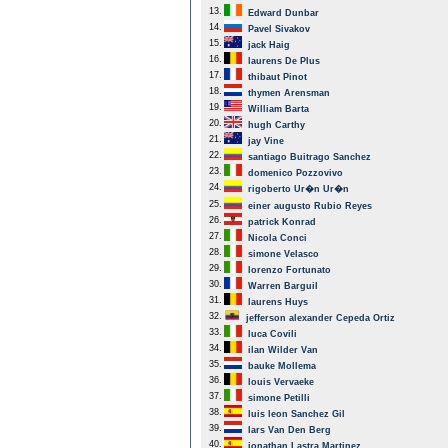
13.
Edward Dunbar
14.
Pavel Sivakov
15.
jack Haig
16.
laurens De Plus
17.
thibaut Pinot
18.
thymen Arensman
19.
William Barta
20.
hugh Carthy
21.
jay Vine
22.
santiago Buitrago Sanchez
23.
domenico Pozzovivo
24.
rigoberto Ur�n Ur�n
25.
einer augusto Rubio Reyes
26.
patrick Konrad
27.
Nicola Conci
28.
simone Velasco
29.
lorenzo Fortunato
30.
Warren Barguil
31.
laurens Huys
32.
jefferson alexander Cepeda Ortiz
33.
luca Covili
34.
ilan Wilder Van
35.
bauke Mollema
36.
louis Vervaeke
37.
simone Petilli
38.
luis leon Sanchez Gil
39.
lars Van Den Berg
40.
jonathan Lastra Martinez