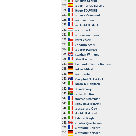
124.
Kristian Sbaragli
125.
albert Torres Barcelo
126.
Hugo TOUMIRE
127.
simone Consonni
128.
maxime Bouet
129.
micka�l Ch�rel
130.
alex Kirsch
131.
andrea Vendrame
132.
karel Vacek
133.
edoardo Affini
134.
alberto Dainese
135.
stephen Williams
136.
Alex Baudin
137.
Fernando Gaviria Rendon
138.
niklas M�rkl
139.
max Kanter
140.
Campbell STEWART
141.
niccol� Bonifazio
142.
Josef Cerny
143.
stefan De Bod
144.
thomas Champion
145.
samuele Zoccarato
146.
alessandro Covi
147.
davide Ballerini
148.
Filippo Magli
149.
charles Quarterman
150.
alexandre Delettre
151.
alexander Krieger