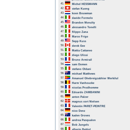
41.
Michel HESSMANN
42.
stefan Kueng
43.
koen Bouwman
44.
davide Formolo
45.
Brandon Mcnulty
46.
alessandro Tonelli
47.
filippo Zana
48.
Marco Frigo
49.
Sepp Kuss
50.
derek Gee
51.
Mattia Cattaneo
52.
diego Ulissi
53.
Bruno Armirail
54.
sam Oomen
55.
stefano Oldani
56.
michael Matthews
57.
Amanuel Ghebreigzabhier Werkilul
58.
Harm Vanhoucke
59.
nicolas Prodhomme
60.
Edoardo ZAMBANINI
61.
anton Palzer
62.
magnus cort Nielsen
63.
Valentin PARET-PEINTRE
64.
nico Denz
65.
kaden Groves
66.
andrea Pasqualon
67.
Bob Jungels
68.
alberto Bettiol