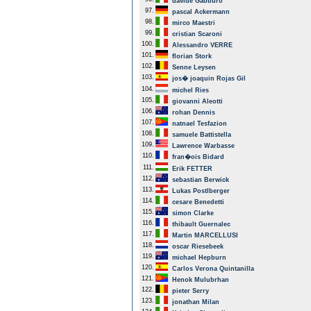
davide Gabburo
97.
pascal Ackermann
98.
mirco Maestri
99.
cristian Scaroni
100.
Alessandro VERRE
101.
florian Stork
102.
Senne Leysen
103.
jos� joaquin Rojas Gil
104.
michel Ries
105.
giovanni Aleotti
106.
rohan Dennis
107.
natnael Tesfazion
108.
samuele Battistella
109.
Lawrence Warbasse
110.
fran�ois Bidard
111.
Erik FETTER
112.
sebastian Berwick
113.
Lukas Postlberger
114.
cesare Benedetti
115.
simon Clarke
116.
thibault Guernalec
117.
Martin MARCELLUSI
118.
oscar Riesebeek
119.
michael Hepburn
120.
Carlos Verona Quintanilla
121.
Henok Mulubrhan
122.
pieter Serry
123.
jonathan Milan