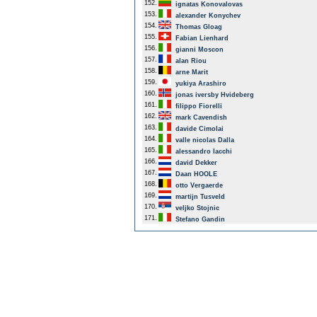
152.
ignatas Konovalovas
153.
alexander Konychev
154.
Thomas Gloag
155.
Fabian Lienhard
156.
gianni Moscon
157.
alan Riou
158.
arne Marit
159.
yukiya Arashiro
160.
jonas iversby Hvideberg
161.
filippo Fiorelli
162.
mark Cavendish
163.
davide Cimolai
164.
valle nicolas Dalla
165.
alessandro Iacchi
166.
david Dekker
167.
Daan HOOLE
168.
otto Vergaerde
169.
martijn Tusveld
170.
veljko Stojnic
171.
Stefano Gandin