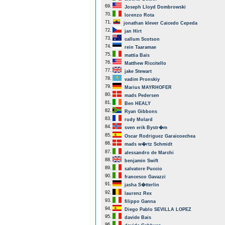
69.
Joseph Lloyd Dombrowski
70.
lorenzo Rota
71.
jonathan klever Caicedo Cepeda
72.
jan Hirt
73.
callum Scotson
74.
rein Taaramae
75.
mattia Bais
76.
Matthew Riccitello
77.
jake Stewart
78.
vadim Pronskiy
79.
Marius MAYRHOFER
80.
mads Pedersen
81.
Ben HEALY
82.
Ryan Gibbons
83.
rudy Molard
84.
sven erik Bystr�m
85.
Oscar Rodriguez Garaicoechea
86.
mads w�rtz Schmidt
87.
alessandro de Marchi
88.
benjamin Swift
89.
salvatore Puccio
90.
francesco Gavazzi
91.
jasha S�tterlin
92.
laurenz Rex
93.
filippo Ganna
94.
Diego Pablo SEVILLA LOPEZ
95.
davide Bais
96.