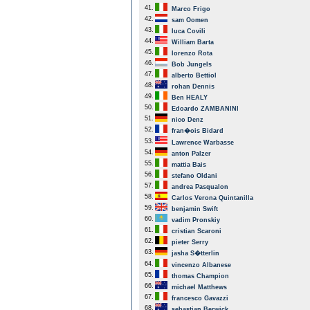
41.
Marco Frigo
42.
sam Oomen
43.
luca Covili
44.
William Barta
45.
lorenzo Rota
46.
Bob Jungels
47.
alberto Bettiol
48.
rohan Dennis
49.
Ben HEALY
50.
Edoardo ZAMBANINI
51.
nico Denz
52.
fran�ois Bidard
53.
Lawrence Warbasse
54.
anton Palzer
55.
mattia Bais
56.
stefano Oldani
57.
andrea Pasqualon
58.
Carlos Verona Quintanilla
59.
benjamin Swift
60.
vadim Pronskiy
61.
cristian Scaroni
62.
pieter Serry
63.
jasha S�tterlin
64.
vincenzo Albanese
65.
thomas Champion
66.
michael Matthews
67.
francesco Gavazzi
68.
sebastian Berwick