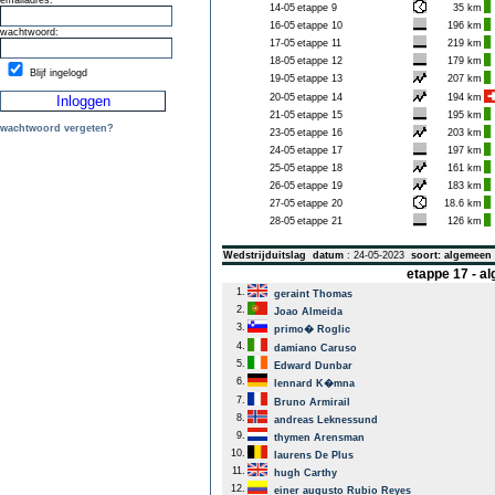
emailadres:
14-05
etappe 9
35 km
16-05
etappe 10
196 km
wachtwoord:
17-05
etappe 11
219 km
18-05
etappe 12
179 km
Blijf ingelogd
19-05
etappe 13
207 km
20-05
etappe 14
194 km
21-05
etappe 15
195 km
wachtwoord vergeten?
23-05
etappe 16
203 km
24-05
etappe 17
197 km
25-05
etappe 18
161 km
26-05
etappe 19
183 km
27-05
etappe 20
18.6 km
28-05
etappe 21
126 km
Wedstrijduitslag
datum
: 24-05-2023
soort: algemeen
etappe 17 - 
1.
geraint Thomas
2.
Joao Almeida
3.
primo� Roglic
4.
damiano Caruso
5.
Edward Dunbar
6.
lennard K�mna
7.
Bruno Armirail
8.
andreas Leknessund
9.
thymen Arensman
10.
laurens De Plus
11.
hugh Carthy
12.
einer augusto Rubio Reyes