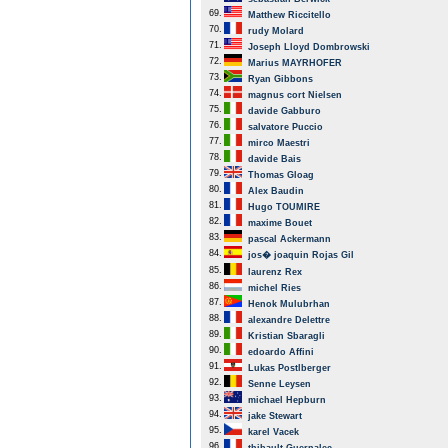
69.
Matthew Riccitello
70.
rudy Molard
71.
Joseph Lloyd Dombrowski
72.
Marius MAYRHOFER
73.
Ryan Gibbons
74.
magnus cort Nielsen
75.
davide Gabburo
76.
salvatore Puccio
77.
mirco Maestri
78.
davide Bais
79.
Thomas Gloag
80.
Alex Baudin
81.
Hugo TOUMIRE
82.
maxime Bouet
83.
pascal Ackermann
84.
jos� joaquin Rojas Gil
85.
laurenz Rex
86.
michel Ries
87.
Henok Mulubrhan
88.
alexandre Delettre
89.
Kristian Sbaragli
90.
edoardo Affini
91.
Lukas Postlberger
92.
Senne Leysen
93.
michael Hepburn
94.
jake Stewart
95.
karel Vacek
96.