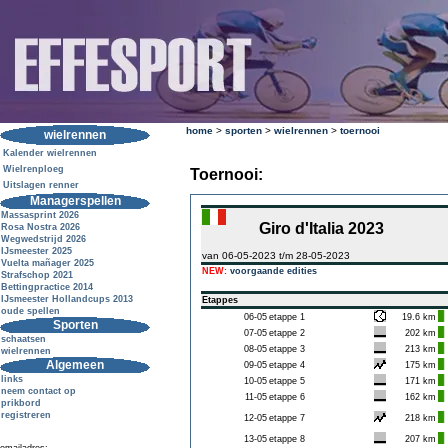
home
>
sporten
>
wielrennen
>
toernooi
wielrennen
Kalender wielrennen
Wielrenploeg
Toernooi:
Uitslagen renner
Managerspellen
Massasprint 2026
Giro d'Italia 2023
Rosa Nostra 2026
Wegwedstrijd 2026
IJsmeester 2025
van 06-05-2023 t/m 28-05-2023
Vuelta mañager 2025
NEW:
voorgaande edities
Strafschop 2021
Bettingpractice 2014
IJsmeester Hollandcups 2013
Etappes
oude spellen
06-05
etappe 1
19.6 km
Sporten
07-05
etappe 2
202 km
schaatsen
08-05
etappe 3
213 km
wielrennen
Algemeen
09-05
etappe 4
175 km
links
10-05
etappe 5
171 km
neem contact op
11-05
etappe 6
162 km
prikbord
registreren
12-05
etappe 7
218 km
13-05
etappe 8
207 km