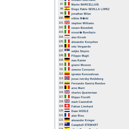
thibault Guernalec
97.
Martin MARCELLUSI
98.
Diego Pablo SEVILLA LOPEZ
99.
jonathan Milan
100.
niklas M�rkl
101.
stephen Williams
102.
cesare Benedetti
103.
niccol� Bonifazio
104.
alex Kirsch
105.
alexander Konychev
106.
otto Vergaerde
107.
veljko Stojnic
108.
Filippo Magli
109.
max Kanter
110.
gianni Moscon
111.
simone Consonni
112.
ignatas Konovalovas
113.
jonas iversby Hvideberg
114.
Fernando Gaviria Rendon
115.
arne Marit
116.
charles Quarterman
117.
filippo Fiorelli
118.
mark Cavendish
119.
Fabian Lienhard
120.
Daan HOOLE
121.
alan Riou
122.
alexander Krieger
123.
Campbell STEWART