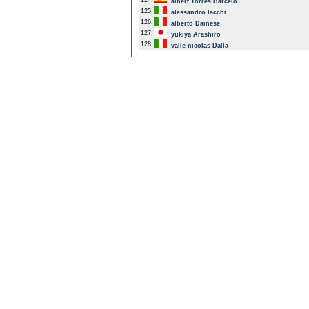
124.
albert Torres Barcelo
125.
alessandro Iacchi
126.
alberto Dainese
127.
yukiya Arashiro
128.
valle nicolas Dalla