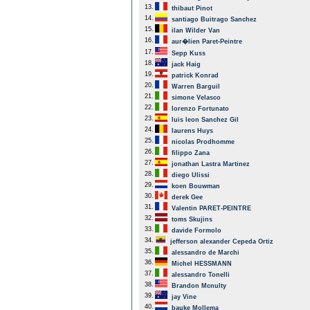
13.
thibaut Pinot
14.
santiago Buitrago Sanchez
15.
ilan Wilder Van
16.
aur�lien Paret-Peintre
17.
Sepp Kuss
18.
jack Haig
19.
patrick Konrad
20.
Warren Barguil
21.
simone Velasco
22.
lorenzo Fortunato
23.
luis leon Sanchez Gil
24.
laurens Huys
25.
nicolas Prodhomme
26.
filippo Zana
27.
jonathan Lastra Martinez
28.
diego Ulissi
29.
koen Bouwman
30.
derek Gee
31.
Valentin PARET-PEINTRE
32.
toms Skujins
33.
davide Formolo
34.
jefferson alexander Cepeda Ortiz
35.
alessandro de Marchi
36.
Michel HESSMANN
37.
alessandro Tonelli
38.
Brandon Mcnulty
39.
jay Vine
40.
bauke Mollema