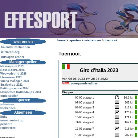
home
>
sporten
>
wielrennen
>
toernooi
wielrennen
Kalender wielrennen
Wielrenploeg
Toernooi:
Uitslagen renner
Managerspellen
Massasprint 2026
Giro d'Italia 2023
Rosa Nostra 2026
Wegwedstrijd 2026
IJsmeester 2025
van 06-05-2023 t/m 28-05-2023
Vuelta mañager 2025
NEW:
voorgaande edities
Strafschop 2021
Bettingpractice 2014
IJsmeester Hollandcups 2013
Etappes
oude spellen
06-05
etappe 1
19.6 km
Sporten
07-05
etappe 2
202 km
schaatsen
08-05
etappe 3
213 km
wielrennen
Algemeen
09-05
etappe 4
175 km
links
10-05
etappe 5
171 km
neem contact op
11-05
etappe 6
162 km
prikbord
registreren
12-05
etappe 7
218 km
13-05
etappe 8
207 km