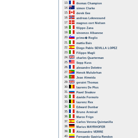
13.
thomas Champion
14.
simon Clarke
15.
derek Gee
16.
andreas Leknessund
17.
magnus cort Nielsen
18.
filippo Zana
19.
vincenzo Albanese
20.
primo� Roglic
21.
mattia Bais
22.
Diego Pablo SEVILLA LOPEZ
23.
Filippo Magli
24.
charles Quarterman
25.
Sepp Kuss
26.
alexandre Delettre
27.
Henok Mulubrhan
28.
Joao Almeida
29.
geraint Thomas
30.
laurens De Plus
31.
Pavel Sivakov
32.
davide Formolo
33.
laurenz Rex
34.
Edward Dunbar
35.
Bruno Armirail
36.
Marco Frigo
37.
Carlos Verona Quintanilla
38.
Marius MAYRHOFER
39.
Alessandro VERRE
40.
Fernando Gaviria Rendon