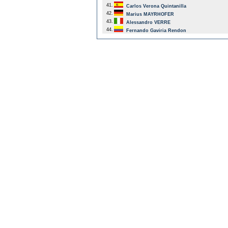
41.
Carlos Verona Quintanilla
42.
Marius MAYRHOFER
43.
Alessandro VERRE
44.
Fernando Gaviria Rendon