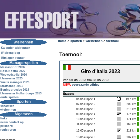
home
>
sporten
>
wielrennen
>
toernooi
wielrennen
Kalender wielrennen
Wielrenploeg
Toernooi:
Uitslagen renner
Managerspellen
Massasprint 2026
Giro d'Italia 2023
Rosa Nostra 2026
Wegwedstrijd 2026
IJsmeester 2025
van 06-05-2023 t/m 28-05-2023
Vuelta mañager 2025
NEW:
voorgaande edities
Strafschop 2021
Bettingpractice 2014
IJsmeester Hollandcups 2013
Etappes
oude spellen
06-05
etappe 1
19.6 km
Sporten
07-05
etappe 2
202 km
schaatsen
08-05
etappe 3
213 km
wielrennen
Algemeen
09-05
etappe 4
175 km
links
10-05
etappe 5
171 km
neem contact op
11-05
etappe 6
162 km
prikbord
registreren
12-05
etappe 7
218 km
13-05
etappe 8
207 km