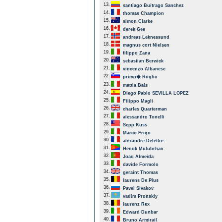
13.
santiago Buitrago Sanchez
14.
thomas Champion
15.
simon Clarke
16.
derek Gee
17.
andreas Leknessund
18.
magnus cort Nielsen
19.
filippo Zana
20.
sebastian Berwick
21.
vincenzo Albanese
22.
primo� Roglic
23.
mattia Bais
24.
Diego Pablo SEVILLA LOPEZ
25.
Filippo Magli
26.
charles Quarterman
27.
alessandro Tonelli
28.
Sepp Kuss
29.
Marco Frigo
30.
alexandre Delettre
31.
Henok Mulubrhan
32.
Joao Almeida
33.
davide Formolo
34.
geraint Thomas
35.
laurens De Plus
36.
Pavel Sivakov
37.
vadim Pronskiy
38.
laurenz Rex
39.
Edward Dunbar
40.
Bruno Armirail