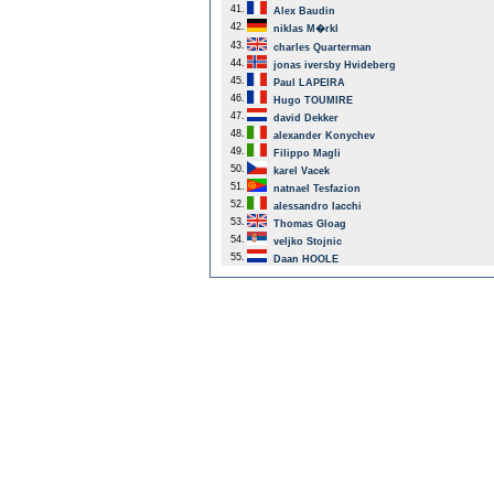
41.
Alex Baudin
42.
niklas M�rkl
43.
charles Quarterman
44.
jonas iversby Hvideberg
45.
Paul LAPEIRA
46.
Hugo TOUMIRE
47.
david Dekker
48.
alexander Konychev
49.
Filippo Magli
50.
karel Vacek
51.
natnael Tesfazion
52.
alessandro Iacchi
53.
Thomas Gloag
54.
veljko Stojnic
55.
Daan HOOLE