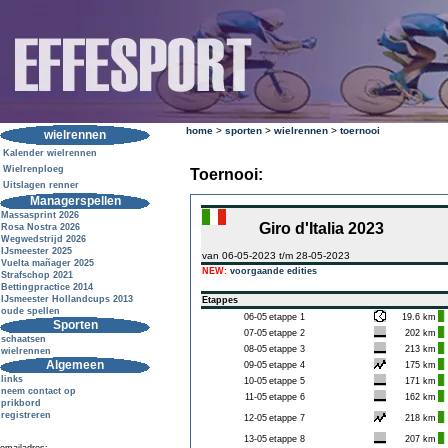
home
>
sporten
>
wielrennen
>
toernooi
wielrennen
Kalender wielrennen
Wielrenploeg
Toernooi:
Uitslagen renner
Managerspellen
Massasprint 2026
Giro d'Italia 2023
Rosa Nostra 2026
Wegwedstrijd 2026
IJsmeester 2025
van 06-05-2023 t/m 28-05-2023
Vuelta mañager 2025
NEW:
voorgaande edities
Strafschop 2021
Bettingpractice 2014
IJsmeester Hollandcups 2013
Etappes
oude spellen
06-05
etappe 1
19.6 km
Sporten
07-05
etappe 2
202 km
schaatsen
08-05
etappe 3
213 km
wielrennen
Algemeen
09-05
etappe 4
175 km
links
10-05
etappe 5
171 km
neem contact op
11-05
etappe 6
162 km
prikbord
registreren
12-05
etappe 7
218 km
13-05
etappe 8
207 km