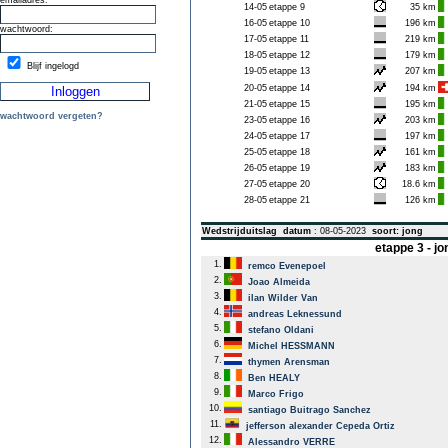
emailadres:
14-05
etappe 9
35 km
16-05
etappe 10
196 km
wachtwoord:
17-05
etappe 11
219 km
18-05
etappe 12
179 km
Blijf ingelogd
19-05
etappe 13
207 km
20-05
etappe 14
194 km
21-05
etappe 15
195 km
wachtwoord vergeten?
23-05
etappe 16
203 km
24-05
etappe 17
197 km
25-05
etappe 18
161 km
26-05
etappe 19
183 km
27-05
etappe 20
18.6 km
28-05
etappe 21
126 km
Wedstrijduitslag
datum
: 08-05-2023
soort: jong
etappe 3 - j
1.
remco Evenepoel
2.
Joao Almeida
3.
ilan Wilder Van
4.
andreas Leknessund
5.
stefano Oldani
6.
Michel HESSMANN
7.
thymen Arensman
8.
Ben HEALY
9.
Marco Frigo
10.
santiago Buitrago Sanchez
11.
jefferson alexander Cepeda Ortiz
12.
Alessandro VERRE