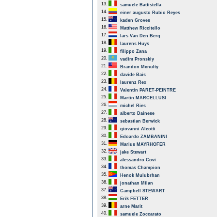
13.
samuele Battistella
14.
einer augusto Rubio Reyes
15.
kaden Groves
16.
Matthew Riccitello
17.
lars Van Den Berg
18.
laurens Huys
19.
filippo Zana
20.
vadim Pronskiy
21.
Brandon Mcnulty
22.
davide Bais
23.
laurenz Rex
24.
Valentin PARET-PEINTRE
25.
Martin MARCELLUSI
26.
michel Ries
27.
alberto Dainese
28.
sebastian Berwick
29.
giovanni Aleotti
30.
Edoardo ZAMBANINI
31.
Marius MAYRHOFER
32.
jake Stewart
33.
alessandro Covi
34.
thomas Champion
35.
Henok Mulubrhan
36.
jonathan Milan
37.
Campbell STEWART
38.
Erik FETTER
39.
arne Marit
40.
samuele Zoccarato