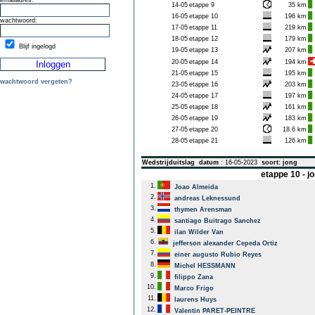
emailadres:
14-05
etappe 9
35 km
16-05
etappe 10
196 km
wachtwoord:
17-05
etappe 11
219 km
18-05
etappe 12
179 km
Blijf ingelogd
19-05
etappe 13
207 km
20-05
etappe 14
194 km
21-05
etappe 15
195 km
wachtwoord vergeten?
23-05
etappe 16
203 km
24-05
etappe 17
197 km
25-05
etappe 18
161 km
26-05
etappe 19
183 km
27-05
etappe 20
18.6 km
28-05
etappe 21
126 km
Wedstrijduitslag
datum
: 16-05-2023
soort: jong
etappe 10 - 
1.
Joao Almeida
2.
andreas Leknessund
3.
thymen Arensman
4.
santiago Buitrago Sanchez
5.
ilan Wilder Van
6.
jefferson alexander Cepeda Ortiz
7.
einer augusto Rubio Reyes
8.
Michel HESSMANN
9.
filippo Zana
10.
Marco Frigo
11.
laurens Huys
12.
Valentin PARET-PEINTRE