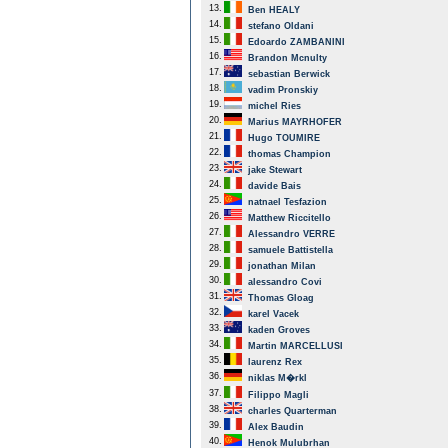
13.
Ben HEALY
14.
stefano Oldani
15.
Edoardo ZAMBANINI
16.
Brandon Mcnulty
17.
sebastian Berwick
18.
vadim Pronskiy
19.
michel Ries
20.
Marius MAYRHOFER
21.
Hugo TOUMIRE
22.
thomas Champion
23.
jake Stewart
24.
davide Bais
25.
natnael Tesfazion
26.
Matthew Riccitello
27.
Alessandro VERRE
28.
samuele Battistella
29.
jonathan Milan
30.
alessandro Covi
31.
Thomas Gloag
32.
karel Vacek
33.
kaden Groves
34.
Martin MARCELLUSI
35.
laurenz Rex
36.
niklas M�rkl
37.
Filippo Magli
38.
charles Quarterman
39.
Alex Baudin
40.
Henok Mulubrhan