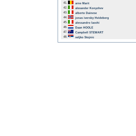
41.
arne Marit
42.
alexander Konychev
43.
alberto Dainese
44.
jonas iversby Hvideberg
45.
alessandro Iacchi
46.
Daan HOOLE
47.
Campbell STEWART
48.
veljko Stojnic