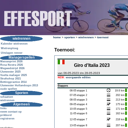
home
>
sporten
>
wielrennen
>
toernooi
wielrennen
Kalender wielrennen
Wielrenploeg
Toernooi:
Uitslagen renner
Managerspellen
Massasprint 2026
Giro d'Italia 2023
Rosa Nostra 2026
Wegwedstrijd 2026
IJsmeester 2025
van 06-05-2023 t/m 28-05-2023
Vuelta mañager 2025
NEW:
voorgaande edities
Strafschop 2021
Bettingpractice 2014
IJsmeester Hollandcups 2013
Etappes
oude spellen
06-05
etappe 1
19.6 km
Sporten
07-05
etappe 2
202 km
schaatsen
08-05
etappe 3
213 km
wielrennen
Algemeen
09-05
etappe 4
175 km
links
10-05
etappe 5
171 km
neem contact op
11-05
etappe 6
162 km
prikbord
registreren
12-05
etappe 7
218 km
13-05
etappe 8
207 km