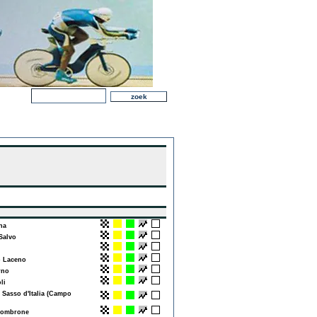
na
Salvo
 Laceno
rno
li
Sasso d'Italia (Campo
ombrone