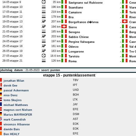
14-05
etappe 9
35 km
Savignano sul Rubicone
-
Cese
16-05
etappe 10
196 km
Scandiano
-
Viare
17-05
etappe 11
219 km
Camaiore
-
Tort
18-05
etappe 12
179 km
Bra
-
Rivol
19-05
etappe 13
207 km
Borgofranco d�Ivrea
-
Cran
20-05
etappe 14
194 km
Sierre
-
Cass
21-05
etappe 15
195 km
Seregno
-
Berg
23-05
etappe 16
203 km
Sabbio Chiese
-
Mont
24-05
etappe 17
197 km
Pergine Valsugana
-
Caor
25-05
etappe 18
161 km
Oderzo
-
Val d
26-05
etappe 19
183 km
Longarone
-
Tre C
27-05
etappe 20
18.6 km
Tarvisio
-
Monte
28-05
etappe 21
126 km
Roma
-
Rom
jduitslag
datum
: 21-05-2023
soort: punten
etappe 15 - puntenklassement
TBV
jonathan Milan
IPT
derek Gee
UAD
pascal Ackermann
BOH
nico Denz
LTK
toms Skujins
JAY
michael Matthews
EFE
magnus cort Nielsen
DSM
Marius MAYRHOFER
AST
mark Cavendish
EOK
vincenzo Albanese
EOK
davide Bais
EFE
Ben HEALY