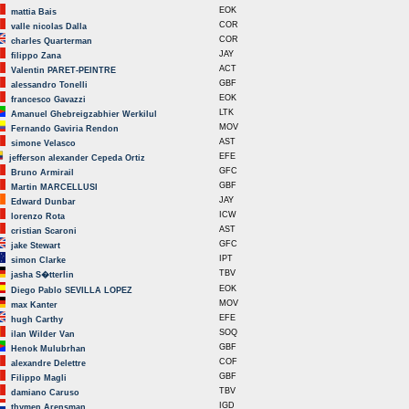
EOK
mattia Bais
COR
valle nicolas Dalla
COR
charles Quarterman
JAY
filippo Zana
ACT
Valentin PARET-PEINTRE
GBF
alessandro Tonelli
EOK
francesco Gavazzi
LTK
Amanuel Ghebreigzabhier Werkilul
MOV
Fernando Gaviria Rendon
AST
simone Velasco
EFE
jefferson alexander Cepeda Ortiz
GFC
Bruno Armirail
GBF
Martin MARCELLUSI
JAY
Edward Dunbar
ICW
lorenzo Rota
AST
cristian Scaroni
GFC
jake Stewart
IPT
simon Clarke
TBV
jasha S�tterlin
EOK
Diego Pablo SEVILLA LOPEZ
MOV
max Kanter
EFE
hugh Carthy
SOQ
ilan Wilder Van
GBF
Henok Mulubrhan
COF
alexandre Delettre
GBF
Filippo Magli
TBV
damiano Caruso
IGD
thymen Arensman