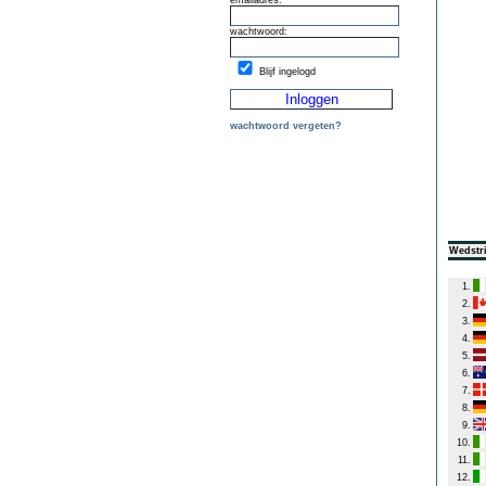
emailadres:
wachtwoord:
Blijf ingelogd
wachtwoord vergeten?
Wedstri
1.
2.
3.
4.
5.
6.
7.
8.
9.
10.
11.
12.