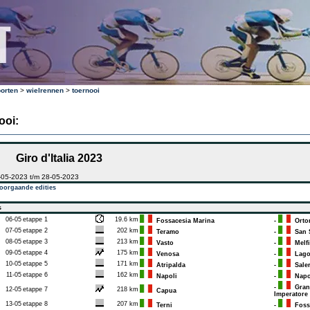
orten
>
wielrennen
>
toernooi
ooi:
Giro d'Italia 2023
-05-2023 t/m 28-05-2023
oorgaande edities
s
06-05
etappe 1
19.6 km
Fossacesia Marina
-
Orto
07-05
etappe 2
202 km
Teramo
-
San 
08-05
etappe 3
213 km
Vasto
-
Melfi
09-05
etappe 4
175 km
Venosa
-
Lago
10-05
etappe 5
171 km
Atripalda
-
Sale
11-05
etappe 6
162 km
Napoli
-
Napo
-
Gran 
12-05
etappe 7
218 km
Capua
Imperatore
13-05
etappe 8
207 km
Terni
-
Foss