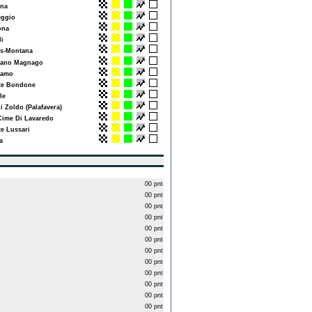
na
ggio
ona
i
s-Montana
ano Magnago
amo
e Bondone
le
i Zoldo (Palafavera)
ime Di Lavaredo
 Lussari
a
00 pnt
00 pnt
00 pnt
00 pnt
00 pnt
00 pnt
00 pnt
00 pnt
00 pnt
00 pnt
00 pnt
00 pnt