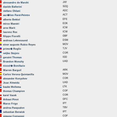
JAY
alessandro de Marchi
SOQ
davide Ballerini
ADC
stefano Oldani
ACT
aur�lien Paret-Peintre
EFE
alberto Bettiol
EOK
mirco Maestri
ICW
arne Marit
ICW
laurenz Rex
GBF
filippo Fiorelli
DSM
andreas Leknessund
MOV
einer augusto Rubio Reyes
TJV
primo� Roglic
COR
veljko Stojnic
IGD
geraint Thomas
UAD
Brandon Mcnulty
niccol� Bonifazio
ARK
Warren Barguil
MOV
Carlos Verona Quintanilla
COR
alexander Konychev
UAD
Joao Almeida
LTK
bauke Mollema
COF
thomas Champion
COR
karel Vacek
GFC
thibaut Pinot
IPT
Marco Frigo
TBV
andrea Pasqualon
IPT
sebastian Berwick
COF
simone Consonni