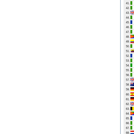
41.
42.
43.
44.
45.
46.
47.
48.
49.
50.
51.
52.
53.
54.
55.
56.
57.
58.
59.
60.
61.
62.
63.
64.
65.
66.
67.
68.