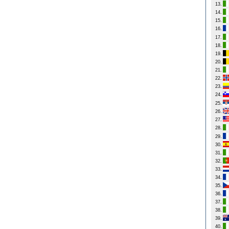
13.
14.
15.
16.
17.
18.
19.
20.
21.
22.
23.
24.
25.
26.
27.
28.
29.
30.
31.
32.
33.
34.
35.
36.
37.
38.
39.
40.