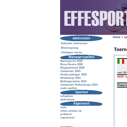
home
>
sp
wielrennen
Kalender wielrennen
Wielrenploeg
Toern
Uitslagen renner
Managerspellen
Massasprint 2026
Rosa Nostra 2026
Wegwedstrijd 2026
IJsmeester 2025
van 06
Vuelta mañager 2025
NEW:
v
Strafschop 2021
Bettingpractice 2014
IJsmeester Hollandcups 2013
Etappe
oude spellen
Sporten
schaatsen
wielrennen
Algemeen
links
neem contact op
prikbord
registreren