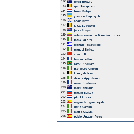
182.
leigh Howard
183.
gert Steegmans
184.
brian Bulgac
185.
yaroslav Popovych
186.
adam Blyth
187.
klaas Lodewyck
188.
jesse Sergent
189.
wilson alexander Marentes Torres
190.
fabio Taborre
191.
ioannis Tamouridis
192.
manuel Belletti
193.
cheng Ji
194.
laurent Pillon
195.
rafael Andriato
196.
francesco Chicchi
197.
kenny de Haes
198.
davide Appollonio
199.
nacer Bouhanni
200.
jack Bobridge
201.
maxim Belkov
202.
pim Ligthart
203.
miguel Minguez Ayala
204.
dario Cataldo
205.
mattia Gavazzi
206.
pablo Urtasun Perez